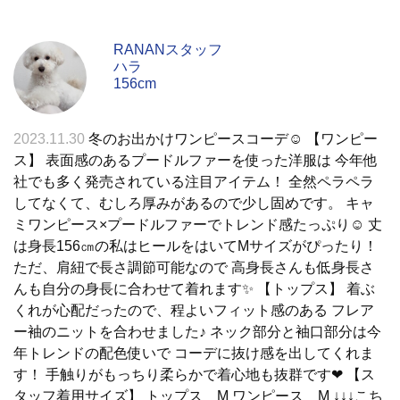
RANANスタッフ
ハラ
156cm
2023.11.30
冬のお出かけワンピースコーデ☺ 【ワンピー
ス】 表面感のあるプードルファーを使った洋服は 今年他
社でも多く発売されている注目アイテム！ 全然ペラペラ
してなくて、むしろ厚みがあるので少し固めです。 キャ
ミワンピース×プードルファーでトレンド感たっぷり☺ 丈
は身長156㎝の私はヒールをはいてMサイズがぴったり！
ただ、肩紐で長さ調節可能なので 高身長さんも低身長さ
んも自分の身長に合わせて着れます✨ 【トップス】 着ぶ
くれが心配だったので、程よいフィット感のある フレア
ー袖のニットを合わせました♪ ネック部分と袖口部分は今
年トレンドの配色使いで コーデに抜け感を出してくれま
す！ 手触りがもっちり柔らかで着心地も抜群です❤ 【ス
タッフ着用サイズ】 トップス M ワンピース M ↓↓↓こち