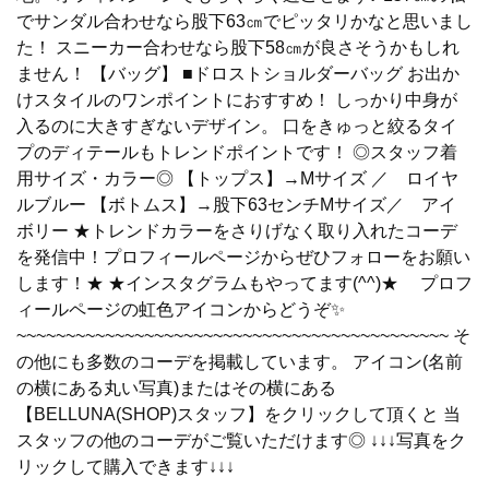
でサンダル合わせなら股下63㎝でピッタリかなと思いまし
た！ スニーカー合わせなら股下58㎝が良さそうかもしれ
ません！ 【バッグ】 ■ドロストショルダーバッグ お出か
けスタイルのワンポイントにおすすめ！ しっかり中身が
入るのに大きすぎないデザイン。 口をきゅっと絞るタイ
プのディテールもトレンドポイントです！ ◎スタッフ着
用サイズ・カラー◎ 【トップス】→Mサイズ ／ ロイヤ
ルブルー 【ボトムス】→股下63センチMサイズ／ アイ
ボリー ★トレンドカラーをさりげなく取り入れたコーデ
を発信中！プロフィールページからぜひフォローをお願い
します！★ ★インスタグラムもやってます(^^)★ プロフ
ィールページの虹色アイコンからどうぞ✨
~~~~~~~~~~~~~~~~~~~~~~~~~~~~~~~~~~~~~~~~~~~~ そ
の他にも多数のコーデを掲載しています。 アイコン(名前
の横にある丸い写真)またはその横にある
【BELLUNA(SHOP)スタッフ】をクリックして頂くと 当
スタッフの他のコーデがご覧いただけます◎ ↓↓↓写真をク
リックして購入できます↓↓↓