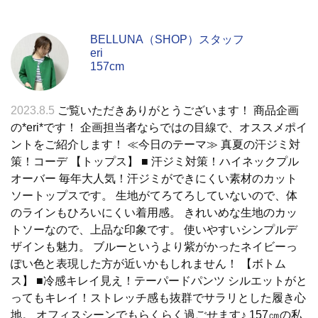
BELLUNA（SHOP）スタッフ
eri
157cm
2023.8.5
ご覧いただきありがとうございます！ 商品企画
の*eri*です！ 企画担当者ならではの目線で、オススメポイ
ントをご紹介します！ ≪今日のテーマ≫ 真夏の汗ジミ対
策！コーデ 【トップス】 ■ 汗ジミ対策！ハイネックプル
オーバー 毎年大人気！汗ジミができにくい素材のカット
ソートップスです。 生地がてろてろしていないので、体
のラインもひろいにくい着用感。 きれいめな生地のカッ
トソーなので、上品な印象です。 使いやすいシンプルデ
ザインも魅力。 ブルーというより紫がかったネイビーっ
ぽい色と表現した方が近いかもしれません！ 【ボトム
ス】 ■冷感キレイ見え！テーパードパンツ シルエットがと
ってもキレイ！ストレッチ感も抜群でサラリとした履き心
地。 オフィスシーンでもらくらく過ごせます♪ 157㎝の私