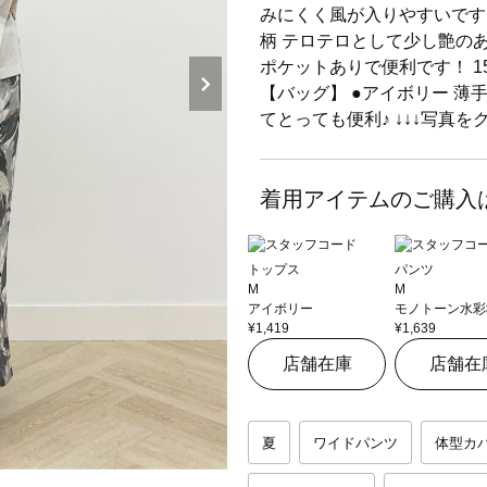
みにくく風が入りやすいです♪
柄 テロテロとして少し艶の
ポケットありで便利です！ 1
【バッグ】 ●アイボリー 
てとっても便利♪ ↓↓↓写真を
着用アイテムのご購入
トップス
パンツ
M
M
アイボリー
モノトーン水彩
¥1,419
¥1,639
店舗在庫
店舗在
夏
ワイドパンツ
体型カ