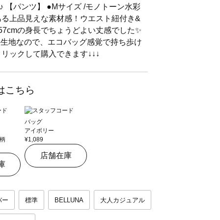
 【パンツ】 ●Mサイズ /モノトーン水彩
ある上品見えな素材感！ウエスト紐付き&
57cmの身長でちょうどよい丈感でした✨
薄手生地なので、エコバッグ感覚で持ち歩け
クリックして購入できます↓↓↓
はこちら
バッグ
アイボリー
柄
¥1,089
店舗在庫
庫
バー
標準
BELLUNA
大人カジュアル