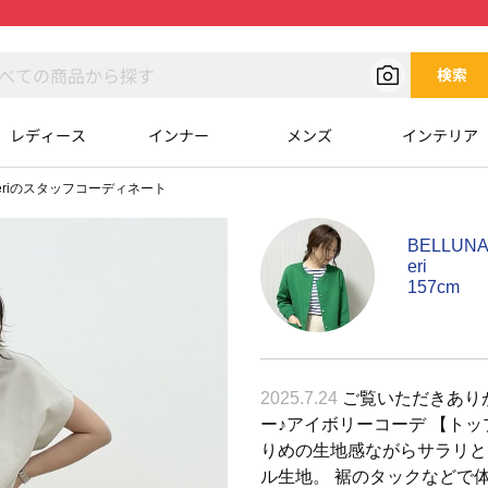
検索
レディース
インナー
メンズ
インテリア
eriのスタッフコーディネート
BELLU
eri
157cm
2025.7.24
ご覧いただきありが
ー♪アイボリーコーデ 【トッ
りめの生地感ながらサラリと
ル生地。 裾のタックなどで