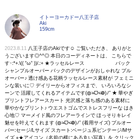
イトーヨーカドー八王子店
Aki
159cm
2023.8.11
八王子店のAkiです☺︎ ご覧いただき、 ありがと
うございます◎^^◎ 本日のコーディネートは、 こちらで
す･:*+.\(( °ω° ))/.:+ ★ラッセルレース バック
シャンプルオーバー バックのデザインがおしゃれな プル
オーバー♪ 透け感ある花柄ラッセルレース素材が フェミニ
ンな装いに♡ デイリーからオフィスまで、 いろいろなシ
ーンで 活躍してくれるアイテムです(◍˃̶ᗜ˂̶◍)ﾉ" ★ 華やぎ
プリントフレアースカート 光沢感と落ち感のある素材に
華やかなプリント♪ ウエストゴムでストレスフリーな はき
心地♡ マーメイド風のフレアーラインで ほっそりキレイ
魅せを叶えてくれます (◍˃̶ᗜ˂̶◍)ﾉ" (着用サイズ) プルオー
バー:セージ/Lサイズ スカート:ベージュ系ビンテージ/Mサ
イズ ⭐︎★アイコン（名前の横にある丸い写真）を クリック