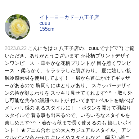
イトーヨーカドー八王子店
cuuu
155cm
2023.8.22
こんにちは☺︎ 八王子店の、cuuuです(*'▽'*) ご覧
いただき、ありがとうございます ☆花柄プリントデザイ
ンワンピース ・華やかな花柄プリントが 目を惹くワンピ
ース ・柔らかく、サラサラした肌ざわり。 夏に嬉しい接
触冷感素材を使用してます！ ・肩から首にかけてギャザ
ーがあるので 胸周りにゆとりがあり、 スキッパーデザイ
ンの衿が顔まわりを スッキリ見せてくれます^ ^ ・取り外
し可能な共布の細紐ベルトが 付いてます♪ ベルトを結べば
メリハリ感の あるスタイルに！ ・ボタンを開けて羽織り
スタイルで 着る事も出来るので、いろいろなスタイルを
楽しめます^ ^ ・春から秋まで長く使えるのも 嬉しいポイ
ント！ ★デニム合わせの大人カジュアルスタイル、 アン
クルパンツ合わせの キレイめスタイルなど、幅広い着こ