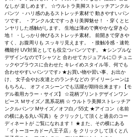
なしが 楽しめます。 ☆ウルトラ美脚ストレッチアンクル
パンツ ・ハリ感のあるストレッチ素材で 動きやすいパン
ツです。 ・アンクル丈ですっきり美脚魅せ！ ・穿くとヒ
ンヤリした感触がします。 生地は薄めで爽やかな穿き心
地！ ・しっかり伸びるストレッチ素材。 前開きで穿きや
すく、お腹周りも スッキリ見えます。 ・接触冷感・速乾
機能付 UV対策としても役立つパンツです。 ★シンプルな
デザインなのでTシャツと 合わせてカジュアルに◎ チュニ
ックやブラウスに合わせた キレイめスタイル等、何でも
合わせやすいパンツです♪ ★お買い物や習い事、お出か
け、 女子会やお友達とのランチなどの デイリーシーンは
もちろん、 オフィスシーンでも活躍が期待出来ます♪ 【モ
デル着用カラー・サイズ】 ☆花柄プリントデザインワン
ピース Ｍサイズ／黒系花柄 ☆ ウルトラ美脚ストレッチア
ンクルパンツ Mサイズ／オフ白／55丈 ★アイコン（名前
の横にある丸い写真）を クリックして頂くと過去のコー
ディネートが ご覧になれます！ ★また、その横にある
「イトーヨーカドー八王子店」を クリックして頂くと八