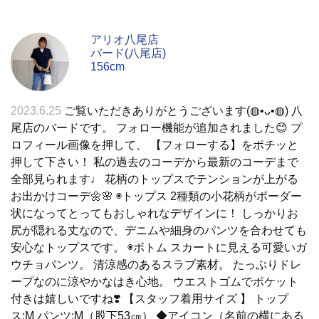
アリオ八尾店
バード(八尾店)
156cm
2023.6.25
ご覧いただきありがとうございます(◍•ᴗ•◍) 八
尾店のバードです。 フォロー機能が追加されました😊 プ
ロフィール画像を押して、 【フォローする】をポチッと
押して下さい！ 私の過去のコーデから最新のコーデまで
全部見られます♩ 花柄のトップスでテンションが上がる
お出かけコーデ🌼🌸 ◉トップス 2種類の小花柄がボーダー
状になってとってもおしゃれなデザインに！ しっかりお
尻が隠れる丈なので、デニムや細身のパンツを合わせても
安心なトップスです。 ◉ボトム スカートに見える可愛いガ
ウチョパンツ。 清涼感のあるスラブ素材。 たっぷりドレ
ープなのに涼やかなはき心地。 ウエストゴムでポケット
付きは嬉しいですね❣️ 【スタッフ着用サイズ 】 トップ
ス:M パンツ:M（股下53㎝） ◆アイコン（名前の横にある