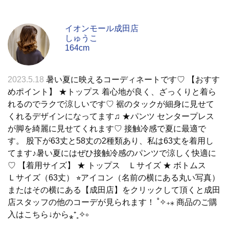
イオンモール成田店
しゅうこ
164cm
2023.5.18
暑い夏に映えるコーディネートです♡ 【おすす
めポイント】 ★トップス 着心地が良く、ざっくりと着ら
れるのでラクで涼しいです♡ 裾のタックが細身に見せて
くれるデザインになってます♫ ★パンツ センタープレス
が脚を綺麗に見せてくれます♡ 接触冷感で夏に最適で
す。 股下が63丈と58丈の2種類あり、私は63丈を着用し
てます♪暑い夏にはぜひ接触冷感のパンツで涼しく快適に
♡ 【着用サイズ】 ★ トップス Ｌサイズ ★ ボトムス
Ｌサイズ（63丈） ⭐︎アイコン（名前の横にある丸い写真）
またはその横にある【成田店】をクリックして頂くと成田
店スタッフの他のコーデが見られます！ ˚✧₊⁎ 商品のご購
入はこちら↓から⁎⁺˳✧༚