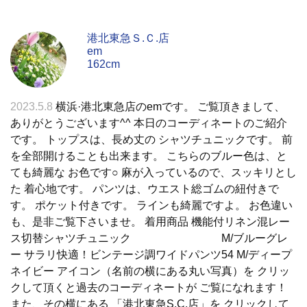
港北東急Ｓ.Ｃ.店
em
162cm
2023.5.8
横浜·港北東急店のemです。 ご覧頂きまして、
ありがとうございます^^ 本日のコーディネートのご紹介
です。 トップスは、長め丈の シャツチュニックです。 前
を全部開けることも出来ます。 こちらのブルー色は、と
ても綺麗な お色です○ 麻が入っているので、スッキリとし
た 着心地です。 パンツは、ウエスト総ゴムの紐付きで
す。 ポケット付きです。 ラインも綺麗ですよ。 お色違い
も、是非ご覧下さいませ。 着用商品 機能付リネン混レー
ス切替シャツチュニック M/ブルーグレ
ー サラリ快適！ビンテージ調ワイドパンツ54 M/ディープ
ネイビー アイコン（名前の横にある丸い写真）を クリッ
クして頂くと過去のコーディネートが ご覧になれます！
また、その横にある 「港北東急S.C.店」を クリックして