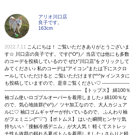
アリオ川口店
良子です。
163cm
2022.7.11
こんにちは！ ご覧いただきありがとうございま
す☆ 川口店の良子です。です(^O^)／ 当店では他にも多数
のコーデを投稿しているので ぜひ”川口店”をクリックして
みてください♪ 私のコーデは”アイコン”または下にスクロ
ールしていただけると ご覧いただけます(*^^)v インスタに
も投稿していますので、是非ご覧ください♡ ------------------
--------------------------------------------------- 【トップス】 綿100％
袖ゴム使いロゴプルオーバーを着用しました♪ 綿100％な
ので、気心地抜群(^o^)／ ツヤ加工なので、大人カジュア
ルに♡ 袖口ゴムギャザーが付いているので、 ふんわり袖
がフェミニン(*''▽'') 【ボトムス】 はいた瞬間ヒンヤリ気
持ちいい「接触冷感デニム」が大人気！ 軽くてストレッ
チ性も抜群の頼れる夏ボトムを着用しました♪ さらりと軽