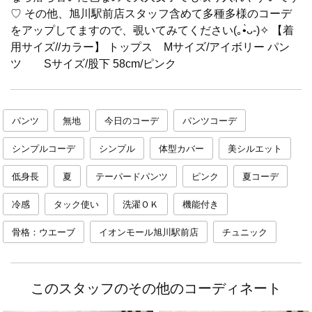
♡ その他、旭川駅前店スタッフ含めて多種多様のコーデ
をアップしてますので、覗いてみてください(｡•̀ᴗ-)✧ 【着
用サイズ//カラー】 トップス Mサイズ/アイボリー パン
ツ Sサイズ/股下 58cm/ピンク
パンツ
無地
今日のコーデ
パンツコーデ
シンプルコーデ
シンプル
体型カバー
美シルエット
低身長
夏
テーパードパンツ
ピンク
夏コーデ
冷感
タック使い
洗濯ＯＫ
機能付き
骨格：ウエーブ
イオンモール旭川駅前店
チュニック
このスタッフのその他のコーディネート