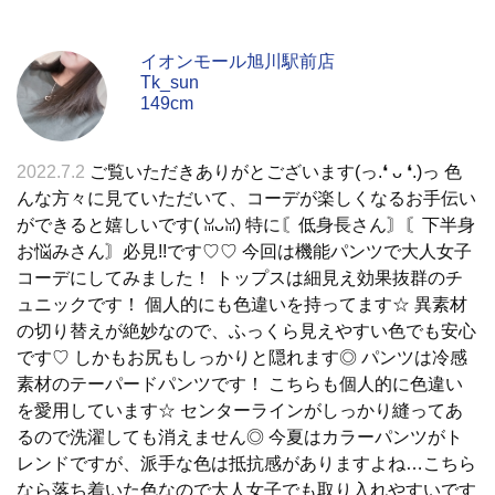
イオンモール旭川駅前店
Tk_sun
149cm
2022.7.2
ご覧いただきありがとございます(っ.❛ ᴗ ❛.)っ 色
んな方々に見ていただいて、コーデが楽しくなるお手伝い
ができると嬉しいです( ꈍᴗꈍ) 特に〘低身長さん〙〘下半身
お悩みさん〙必見!!です♡♡ 今回は機能パンツで大人女子
コーデにしてみました！ トップスは細見え効果抜群のチ
ュニックです！ 個人的にも色違いを持ってます☆ 異素材
の切り替えが絶妙なので、ふっくら見えやすい色でも安心
です♡ しかもお尻もしっかりと隠れます◎ パンツは冷感
素材のテーパードパンツです！ こちらも個人的に色違い
を愛用しています☆ センターラインがしっかり縫ってあ
るので洗濯しても消えません◎ 今夏はカラーパンツがト
レンドですが、派手な色は抵抗感がありますよね…こちら
なら落ち着いた色なので大人女子でも取り入れやすいです