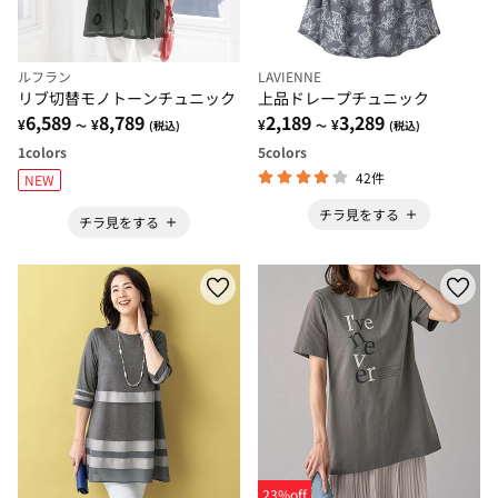
ルフラン
LAVIENNE
リブ切替モノトーンチュニック
上品ドレープチュニック
6,589
8,789
2,189
3,289
¥
¥
¥
¥
～
(税込)
～
(税込)
1
colors
5
colors
42件
NEW
チラ見をする
チラ見をする
23%off