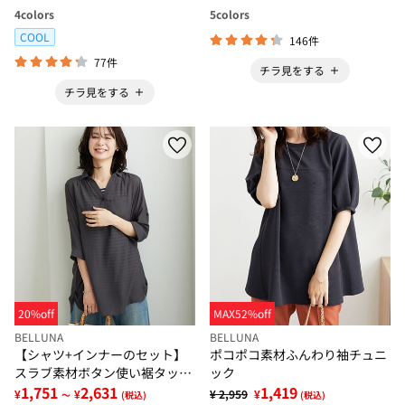
4
colors
5
colors
COOL
146件
77件
チラ見をする
チラ見をする
20%off
MAX52%off
BELLUNA
BELLUNA
【シャツ+インナーのセット】
ポコポコ素材ふんわり袖チュニ
スラブ素材ボタン使い裾タック
ック
シャツアンサンブル
1,751
2,631
1,419
¥
¥
¥ 2,959
¥
～
(税込)
(税込)