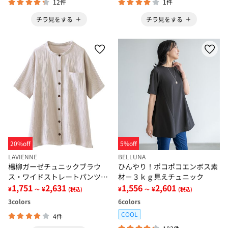
12件
1件
チラ見をする
チラ見をする
20%off
5%off
LAVIENNE
BELLUNA
楊柳ガーゼチュニックブラウ
ひんやり！ポコポコエンボス素
ス・ワイドストレートパンツ
材－３ｋｇ見えチュニック
(別売)
1,751
2,631
1,556
2,601
¥
¥
¥
¥
～
(税込)
～
(税込)
3
colors
6
colors
COOL
4件