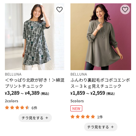
BELLUNA
BELLUNA
＜やっぱり北欧が好き！＞綿混
ふんわり裏起毛ポコポコエンボ
プリントチュニック
ス－３ｋｇ見えチュニック
3,289
4,389
1,859
2,959
¥
¥
¥
¥
～
(税込)
～
(税込)
2
colors
5
colors
6件
NEW
1件
チラ見をする
チラ見をする