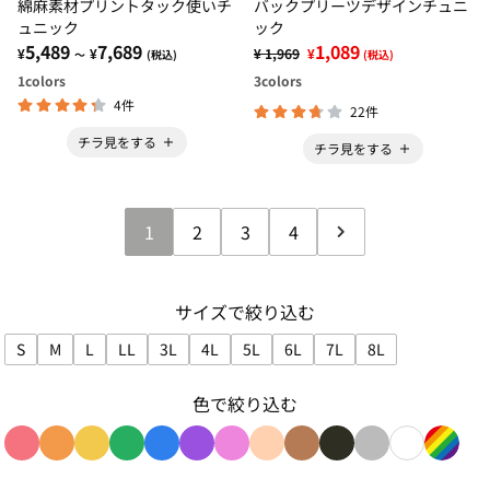
綿麻素材プリントタック使いチ
バックプリーツデザインチュニ
ュニック
ック
5,489
7,689
1,089
¥
¥
¥ 1,969
¥
～
(税込)
(税込)
1
colors
3
colors
4件
22件
チラ見をする
チラ見をする
1
2
3
4
サイズで絞り込む
S
M
L
LL
3L
4L
5L
6L
7L
8L
サイズで絞り込み: S
サイズで絞り込み: M
サイズで絞り込み: L
サイズで絞り込み: LL
サイズで絞り込み: 3L
サイズで絞り込み: 4L
サイズで絞り込み: 5L
サイズで絞り込み: 6L
サイズで絞り込み: 7L
サイズで絞り込み:
色で絞り込む
色で絞り込み: red
色で絞り込み: orange
色で絞り込み: yellow
色で絞り込み: green
色で絞り込み: blue
色で絞り込み: purple
色で絞り込み: pink
色で絞り込み: beige
色で絞り込み: brown
色で絞り込み: blac
色で絞り込み: g
色で絞り込み
色で絞り