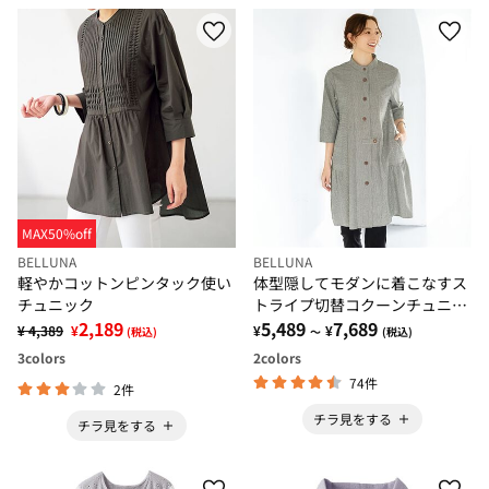
MAX50%off
BELLUNA
BELLUNA
軽やかコットンピンタック使い
体型隠してモダンに着こなすス
チュニック
トライプ切替コクーンチュニッ
2,189
ク
5,489
7,689
¥ 4,389
¥
¥
¥
(税込)
～
(税込)
3
colors
2
colors
74件
2件
チラ見をする
チラ見をする