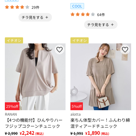
COOL
29件
64件
チラ見をする
チラ見をする
イチオシ
イチオシ
25%off
5%off
RANAN
alotta
【4つの機能付】ひんやりハー
楽ちん体型カバー！ふんわり綿
フジップコクーンチュニック
混ティアードチュニック
2,242
1,890
¥ 2,990
¥
¥ 1,991
¥
(税込)
(税込)