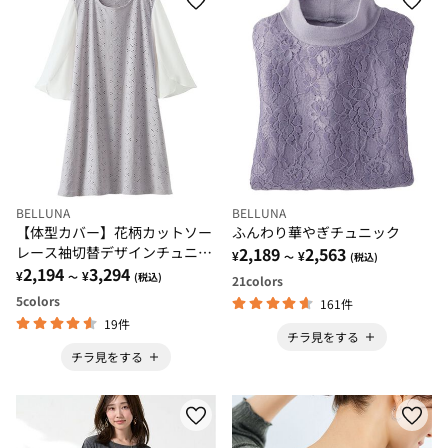
BELLUNA
BELLUNA
【体型カバー】花柄カットソー
ふんわり華やぎチュニック
レース袖切替デザインチュニッ
2,189
2,563
¥
¥
～
(税込)
ク
2,194
3,294
¥
¥
～
(税込)
21
colors
5
colors
161件
19件
チラ見をする
チラ見をする