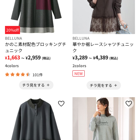
20%off
BELLUNA
BELLUNA
かのこ素材配色ブロッキングチ
華やか裾レースシャツチュニッ
ュニック
ク
1,663
2,959
3,289
4,389
¥
¥
¥
¥
～
(税込)
～
(税込)
4
colors
2
colors
NEW
101件
チラ見をする
チラ見をする