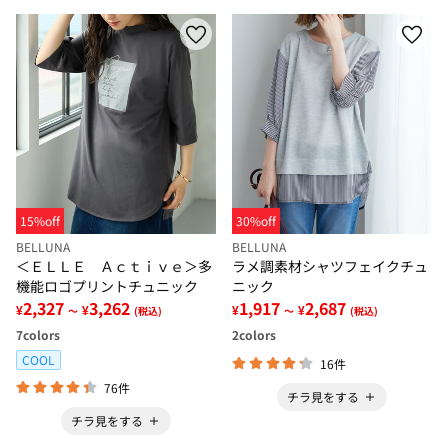
15%off
30%off
BELLUNA
BELLUNA
＜ＥＬＬＥ Ａｃｔｉｖｅ＞多
ラメ調素材シャツフェイクチュ
機能ロゴプリントチュニック
ニック
2,327
3,262
1,917
2,687
¥
¥
¥
¥
～
(税込)
～
(税込)
7
colors
2
colors
COOL
16件
76件
チラ見をする
チラ見をする