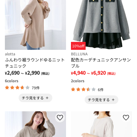
10%off
alotta
BELLUNA
ふんわり裾ラウンドゆるニット
配色カーデチュニックアンサン
チュニック
ブル
2,690
2,990
4,940
6,920
¥
¥
¥
¥
～
(税込)
～
(税込)
6
colors
2
colors
79件
6件
チラ見をする
チラ見をする