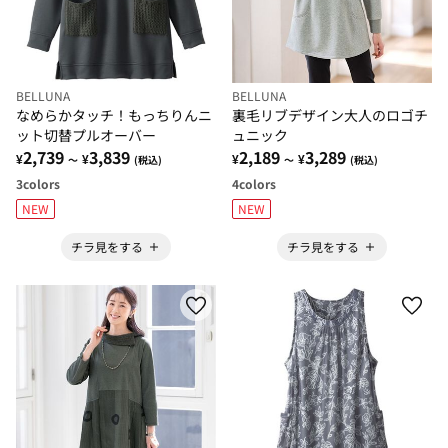
BELLUNA
BELLUNA
なめらかタッチ！もっちりんニ
裏毛リブデザイン大人のロゴチ
ット切替プルオーバー
ュニック
2,739
3,839
2,189
3,289
¥
¥
¥
¥
～
(税込)
～
(税込)
3
colors
4
colors
NEW
NEW
チラ見をする
チラ見をする