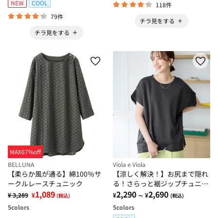
NEW
COOL
118件
79件
チラ見をする
チラ見をする
MAX67%off
BELLUNA
Viola e Viola
【柔らか風が通る】綿100％サ
【涼しく解決！】お尻まで隠れ
ークルレースチュニック
る！さらっと裾ジップチュニッ
1,089
ク
2,290
2,690
¥ 3,289
¥
¥
¥
(税込)
～
(税込)
5
colors
5
colors