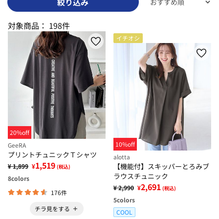
絞り込み
対象商品：
198件
イチオシ
20%off
10%off
GeeRA
プリントチュニックＴシャツ
alotta
1,519
【機能付】スキッパーとろみブ
¥ 1,899
¥
(税込)
ラウスチュニック
8
colors
2,691
¥ 2,990
¥
(税込)
176件
5
colors
チラ見をする
COOL