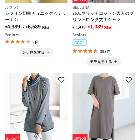
ルフラン
BELLUNA
シフォン切替チュニック＜テリ
ひんやリッチコットン大人のプ
ーナ＞
リントロング丈Ｔシャツ
4,389
6,589
1,089
¥
¥
¥ 1,419
¥
～
(税込)
(税込)
2
colors
3
colors
9件
COOL
393件
チラ見をする
チラ見をする
20%off
10%off