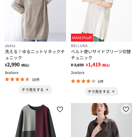
MAX63%off
alotta
BELLUNA
洗える！ゆるニットＶネックチ
ベルト使いサイドプリーツ切替
ュニック
チュニック
2,990
1,419
¥
¥ 3,839
¥
(税込)
(税込)
6
colors
2
colors
38件
6件
チラ見をする
チラ見をする