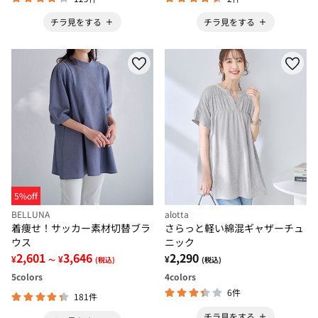
チラ見をする
チラ見をする
5%off
BELLUNA
alotta
着痩せ！サッカー素材切替ブラ
さらっと軽い綿混ギャザーチュ
ウス
ニック
2,601
3,646
2,290
¥
¥
¥
～
(税込)
(税込)
5
colors
4
colors
6件
181件
チラ見をする