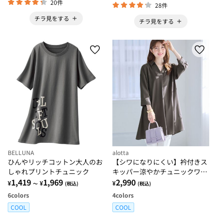
20件
28件
チラ見をする
チラ見をする
BELLUNA
alotta
ひんやリッチコットン大人のお
【シワになりにくい】衿付きス
しゃれプリントチュニック
キッパー涼やかチュニックワン
1,419
1,969
ピース
2,990
¥
¥
¥
～
(税込)
(税込)
6
colors
4
colors
COOL
COOL