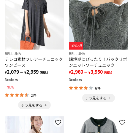
10%off
BELLUNA
BELLUNA
テレコ素材フレアーチュニック
端境期にぴったり！バックリボ
ワンピース
ンニットソーチュニック
2,079
2,959
2,960
3,950
¥
¥
¥
¥
～
(税込)
～
(税込)
3
colors
3
colors
NEW
6件
2件
チラ見をする
チラ見をする