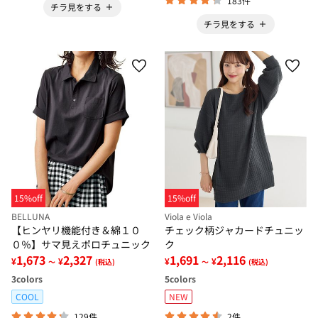
183件
チラ見をする
チラ見をする
15%off
15%off
BELLUNA
Viola e Viola
【ヒンヤリ機能付き＆綿１０
チェック柄ジャカードチュニッ
０％】サマ見えポロチュニック
ク
1,673
2,327
1,691
2,116
¥
¥
¥
¥
～
(税込)
～
(税込)
3
colors
5
colors
COOL
NEW
129件
2件