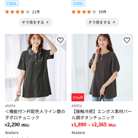
COOL
COOL
21件
59件
チラ見をする
チラ見をする
5%off
alotta
alotta
＜機能付＞衿配色Ａライン鹿の
【接触冷感】エンボス素材パー
子ポロチュニック
ル調ボタンチュニック
2,290
1,890
2,365
¥
¥
¥
(税込)
～
(税込)
3
colors
4
colors