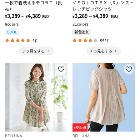
一枚で着映えるデコラＴ（長
＜ＳＯＬＯＴＥＸ（Ｒ）＞スト
袖）
レッチビッグシャツ
3,289
4,389
3,289
4,389
¥
¥
¥
¥
～
(税込)
～
(税込)
8
colors
21
colors
COOL
新色追加
6件
553件
チラ見をする
チラ見をする
45%off
BELLUNA
BELLUNA