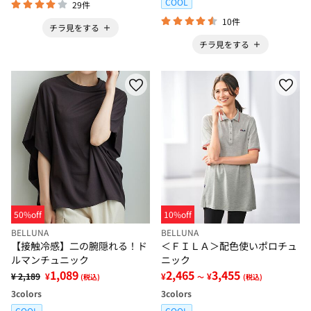
COOL
29件
10件
チラ見をする
チラ見をする
50%off
10%off
BELLUNA
BELLUNA
【接触冷感】二の腕隠れる！ド
＜ＦＩＬＡ＞配色使いポロチュ
ルマンチュニック
ニック
1,089
2,465
3,455
¥ 2,189
¥
¥
¥
(税込)
～
(税込)
3
colors
3
colors
COOL
COOL