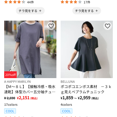
44件
17件
チラ見をする
チラ見をする
20%off
A HAPPY MARILYN
BELLUNA
【Ｍ～８Ｌ】【接触冷感・吸水
ポコポコエンボス素材 －３ｋ
速乾】体型カバー五分袖チュニ
ｇ見えペプラムチュニック
ック【ハッピーさらりん】
2,151
1,859
2,959
¥ 2,690
¥
¥
¥
(税込)
～
(税込)
17
colors
4
colors
COOL
COOL