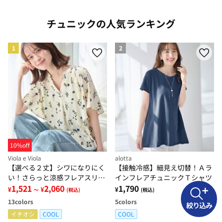
チュニックの人気ランキング
1
2
10%off
Viola e Viola
alotta
【選べる２丈】シワになりにく
【接触冷感】細見え切替！Ａラ
い！さらっと涼感フレアスリー
インフレアチュニックＴシャツ
ブブラウス
1,521
2,060
1,790
¥
¥
¥
～
(税込)
(税込)
13
colors
5
colors
絞り込み
イチオシ
COOL
COOL