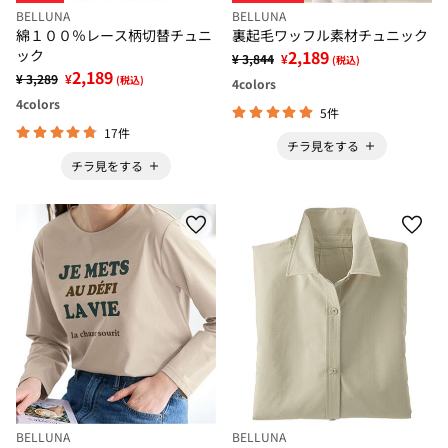
BELLUNA
BELLUNA
綿１００％レース柄切替チュニ
裏起毛ワッフル素材チュニック
ック
2,189
¥ 3,844
¥
(税込)
2,189
¥ 3,289
¥
(税込)
4
colors
4
colors
5件
17件
チラ見をする
チラ見をする
BELLUNA
BELLUNA