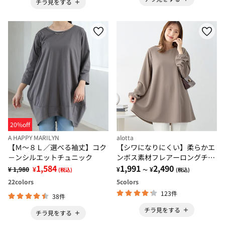
チラ見をする
20%off
A HAPPY MARILYN
alotta
【Ｍ～８Ｌ／選べる袖丈】コク
【シワになりにくい】柔らかエ
－ンシルエットチュニック
ンボス素材フレアーロングチュ
1,584
ニックＴシャツ
1,991
2,490
¥ 1,980
¥
¥
¥
(税込)
～
(税込)
22
colors
5
colors
123件
38件
チラ見をする
チラ見をする