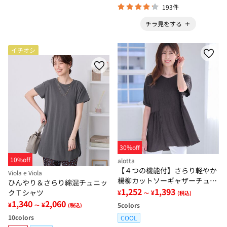
193件
チラ見をする
イチオシ
30%off
10%off
alotta
【４つの機能付】さらり軽やか
Viola e Viola
楊柳カットソーギャザーチュニ
ひんやり＆さらり綿混チュニッ
ック
1,252
1,393
クＴシャツ
¥
¥
～
(税込)
1,340
2,060
¥
¥
5
colors
～
(税込)
10
colors
COOL