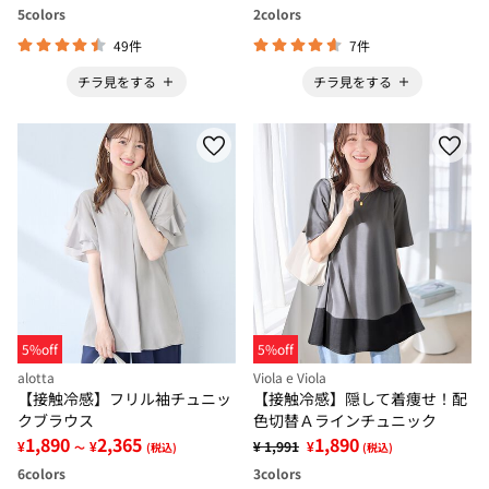
5
colors
2
colors
49件
7件
チラ見をする
チラ見をする
5%off
5%off
alotta
Viola e Viola
【接触冷感】フリル袖チュニッ
【接触冷感】隠して着痩せ！配
クブラウス
色切替Ａラインチュニック
1,890
2,365
1,890
¥
¥
¥ 1,991
¥
～
(税込)
(税込)
6
colors
3
colors