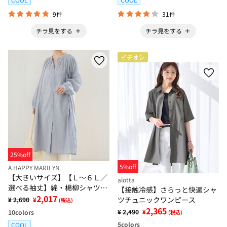
9件
31件
チラ見をする
チラ見をする
イチオシ
25%off
5%off
A HAPPY MARILYN
【大きいサイズ】【Ｌ～６Ｌ／
alotta
選べる袖丈】綿・楊柳シャツチ
【接触冷感】さらっと快適シャ
ュニック【風通るプレミアム】
2,017
ツチュニックワンピース
¥ 2,690
¥
(税込)
2,365
¥ 2,490
¥
10
colors
(税込)
5
colors
COOL