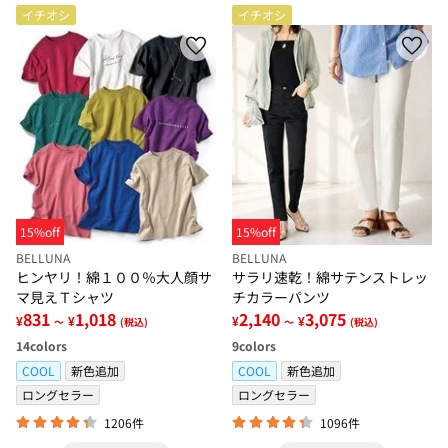
イチオシ
イチオシ
15%off
15%off
BELLUNA
BELLUNA
ヒンヤリ！綿１００％大人顔サ
サラリ速乾！綿サテンストレッ
マ見えＴシャツ
チカラーパンツ
831
1,018
2,140
3,075
¥
¥
¥
¥
～
(税込)
～
(税込)
14
colors
9
colors
COOL
新色追加
COOL
新色追加
ロングセラー
ロングセラー
1206件
1096件