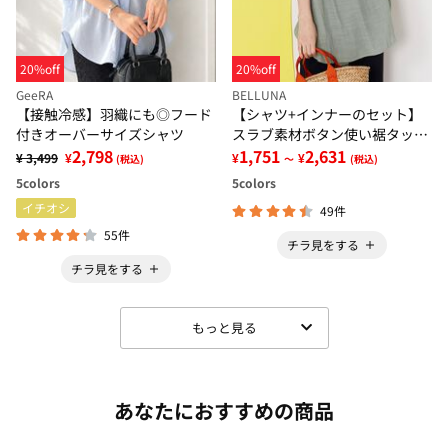
20%off
20%off
GeeRA
BELLUNA
【接触冷感】羽織にも◎フード
【シャツ+インナーのセット】
付きオーバーサイズシャツ
スラブ素材ボタン使い裾タック
2,798
シャツアンサンブル
1,751
2,631
¥ 3,499
¥
¥
¥
(税込)
～
(税込)
5
colors
5
colors
イチオシ
49件
55件
チラ見をする
チラ見をする
もっと見る
あなたにおすすめの商品