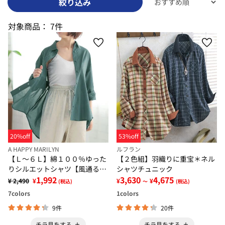
絞り込み
対象商品：
7件
20%off
53%off
A HAPPY MARILYN
ルフラン
【Ｌ～６Ｌ】綿１００％ゆった
【２色組】羽織りに重宝＊ネル
りシルエットシャツ【風通るク
シャツチュニック
ラシック】
1,992
3,630
4,675
¥ 2,490
¥
¥
¥
(税込)
～
(税込)
7
colors
1
colors
9件
20件
チラ見をする
チラ見をする