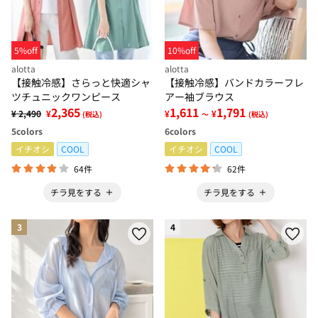
5%off
10%off
alotta
alotta
【接触冷感】さらっと快適シャ
【接触冷感】バンドカラーフレ
ツチュニックワンピース
アー袖ブラウス
2,365
1,611
1,791
¥ 2,490
¥
¥
¥
(税込)
～
(税込)
5
colors
6
colors
イチオシ
COOL
イチオシ
COOL
64件
62件
チラ見をする
チラ見をする
3
4