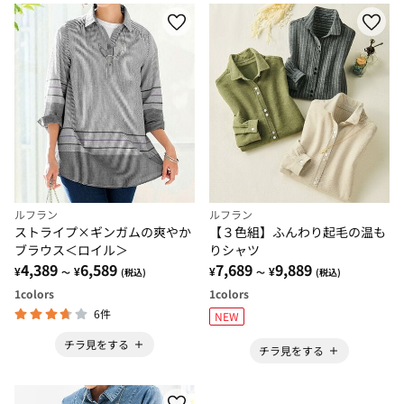
ルフラン
ルフラン
ストライプ×ギンガムの爽やか
【３色組】ふんわり起毛の温も
ブラウス＜ロイル＞
りシャツ
4,389
6,589
7,689
9,889
¥
¥
¥
¥
～
(税込)
～
(税込)
1
colors
1
colors
6件
NEW
チラ見をする
チラ見をする