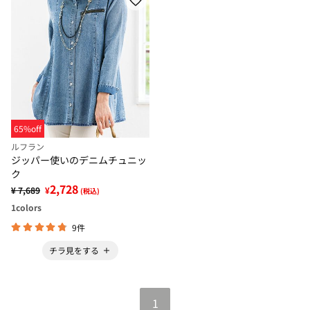
65%off
ルフラン
ジッパー使いのデニムチュニッ
ク
2,728
¥ 7,689
¥
(税込)
1
colors
9件
チラ見をする
1