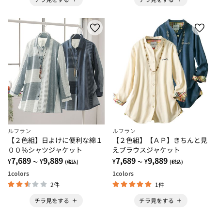
ルフラン
ルフラン
【２色組】日よけに便利な綿１
【２色組】【ＡＰ】きちんと見
００％シャツジャケット
えブラウスジャケット
7,689
9,889
7,689
9,889
¥
¥
¥
¥
～
(税込)
～
(税込)
1
colors
1
colors
2件
1件
チラ見をする
チラ見をする