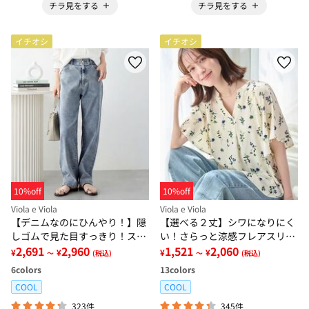
チラ見をする
チラ見をする
イチオシ
イチオシ
10%off
10%off
Viola e Viola
Viola e Viola
【デニムなのにひんやり！】隠
【選べる２丈】シワになりにく
しゴムで見た目すっきり！スト
い！さらっと涼感フレアスリー
レッチ楽ちんデニム
2,691
2,960
ブブラウス
1,521
2,060
¥
¥
¥
¥
～
(税込)
～
(税込)
6
colors
13
colors
COOL
COOL
323件
345件