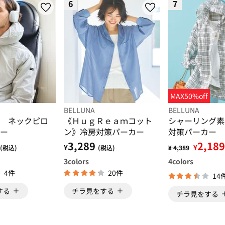
6
7
MAX50%off
BELLUNA
BELLUNA
 ネックピロ
《ＨｕｇＲｅａｍコット
シャーリング素
ー
ン》冷房対策パーカー
対策パーカー
3,289
2,189
¥
¥
(税込)
(税込)
¥ 4,389
3
colors
4
colors
4件
20件
14
する
チラ見をする
チラ見をする