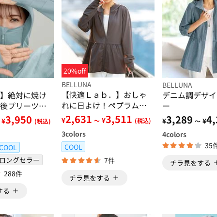
20%off
BELLUNA
BELLUNA
【快適Ｌａｂ．】おしゃ
】絶対に焼け
デニム調デザイ
れに日よけ！ペプラム切
後プリーツＵ
ー
替ＵＶパーカー
2,631
3,511
3,950
3,289
4,
¥
¥
¥
¥
¥
～
(税込)
(税込)
～
3
colors
4
colors
35
COOL
COOL
ロングセラー
7件
チラ見をする
288件
チラ見をする
する