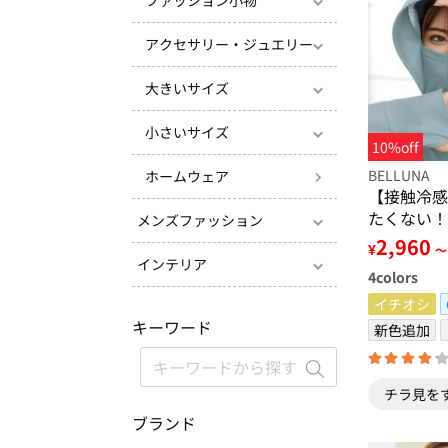
ファッション小物
アクセサリー・ジュエリー
大きいサイズ
小さいサイズ
10%off
BELLUNA
ホームウェア
【接触冷感
たくない！
メンズファッション
Ｖパーカー
2,960
¥
～
インテリア
4
colors
イチオシ
キーワード
新色追加
チラ見を
ブランド