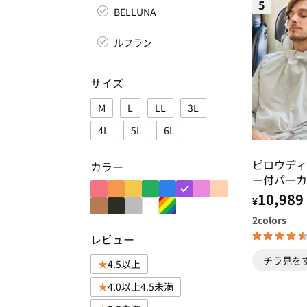
5
BELLUNA
ルフラン
サイズ
M
L
LL
3L
4L
5L
6L
ピロウディ
カラー
ー付パーカ
10,989
¥
2
colors
レビュー
チラ見を
4.5以上
4.0以上4.5未満