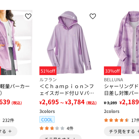
51%off
33%off
ルフラン
BELLUNA
軽量パーカー
＜Ｃｈａｍｐｉｏｎ＞フ
シャーリングド
）
ェイスガード付ＵＶパー
日差し対策パー
カー
639
2,695
3,784
2,189
¥
¥
¥
(税込)
～
(税込)
¥ 3,289
3
colors
2
colors
COOL
232件
17
4件
する
チラ見をする