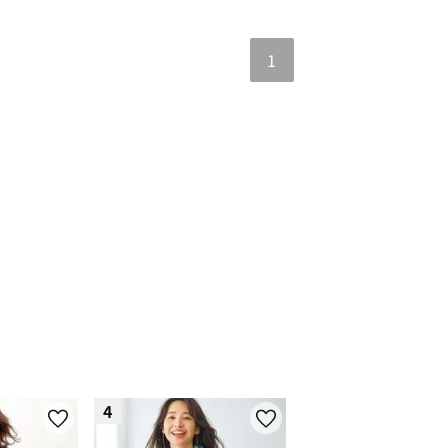
1
bow
4