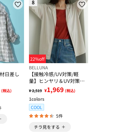
8
22%off
BELLUNA
材日差し
【接触冷感/UV対策/軽
量】ヒンヤリ＆UV対策軽
量パーカー
1,969
¥
(税込)
¥ 2,519
(税込)
1
colors
COOL
件
5件
チラ見をする