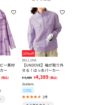
20%off
BELLUNA
ビー素材
【UNDOVE】袖が取り外
カー
せる！はっ水パーカー
4,389
¥
(税込)
¥ 5,489
(税込)
2
colors
COOL
件
2件