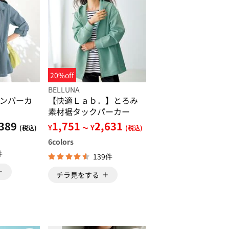
20%off
BELLUNA
ンパーカ
【快適Ｌａｂ．】とろみ
素材裾タックパーカー
389
1,751
2,631
¥
¥
(税込)
～
(税込)
6
colors
件
139件
チラ見をする