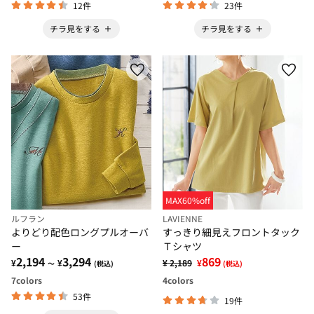
12件
23件
チラ見をする
チラ見をする
MAX60%off
ルフラン
LAVIENNE
よりどり配色ロングプルオーバ
すっきり細見えフロントタック
ー
Ｔシャツ
2,194
3,294
869
¥
¥
¥ 2,189
¥
～
(税込)
(税込)
7
colors
4
colors
53件
19件