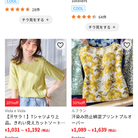
10
colors
COOL
COOL
28件
64件
チラ見をする
チラ見をする
20%off
50%off
Viola e Viola
ルフラン
【汗サラ！】Tシャツより上
汗染み防止綿混プリントプルオ
品。きれい見えカットソートッ
ーバー
プス
1,031
1,192
1,089
1,639
¥
¥
¥
¥
～
(税込)
～
(税込)
5
colors
6
colors