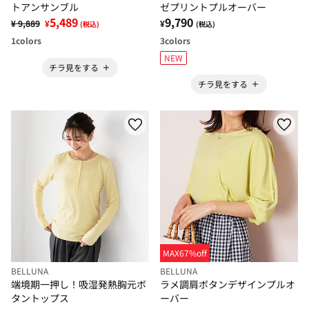
トアンサンブル
ゼプリントプルオーバー
5,489
9,790
¥ 9,889
¥
¥
(税込)
(税込)
1
colors
3
colors
NEW
チラ見をする
チラ見をする
MAX67%off
BELLUNA
BELLUNA
端境期一押し！吸湿発熱胸元ボ
ラメ調肩ボタンデザインプルオ
タントップス
ーバー