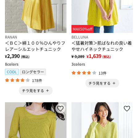
MAX50%off
RANAN
BELLUNA
＜ＢＣ＞綿１００％ひんやりフ
＜猛暑対策＞肌ばなれの良い着
レアーシルエットチュニック
やせハイネックチュニック
2,390
1,639
¥
¥ 3,289
¥
(税込)
(税込)
8
colors
3
colors
COOL
ロングセラー
13件
178件
チラ見をする
チラ見をする