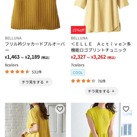
15%off
BELLUNA
BELLUNA
フリル衿ジャカードプルオーバ
＜ＥＬＬＥ Ａｃｔｉｖｅ＞多
ー
機能ロゴプリントチュニック
1,463
2,189
2,327
3,262
¥
¥
¥
¥
～
(税込)
～
(税込)
8
colors
7
colors
531件
COOL
76件
チラ見をする
チラ見をする