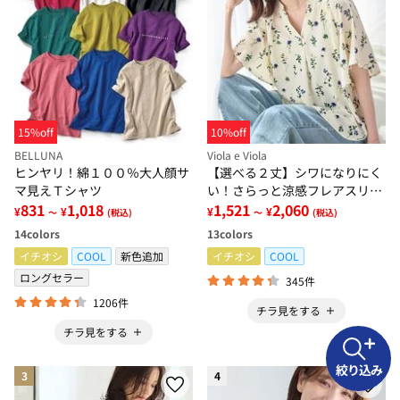
15%off
10%off
BELLUNA
Viola e Viola
ヒンヤリ！綿１００％大人顔サ
【選べる２丈】シワになりにく
マ見えＴシャツ
い！さらっと涼感フレアスリー
831
1,018
ブブラウス
1,521
2,060
¥
¥
¥
¥
～
(税込)
～
(税込)
14
colors
13
colors
イチオシ
COOL
新色追加
イチオシ
COOL
ロングセラー
345件
1206件
チラ見をする
チラ見をする
絞り込み
3
4