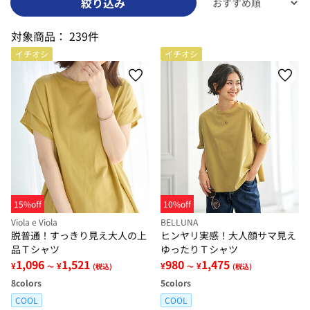
絞り込み
対象商品：
239件
イチオシ
イチオシ
15%off
10%off
Viola e Viola
BELLUNA
脱普通！すっきり見え大人の上
ヒンヤリ実感！大人顔サマ見え
品Ｔシャツ
ゆったりＴシャツ
1,096
1,521
980
1,475
¥
¥
¥
¥
～
(税込)
～
(税込)
8
colors
5
colors
COOL
COOL