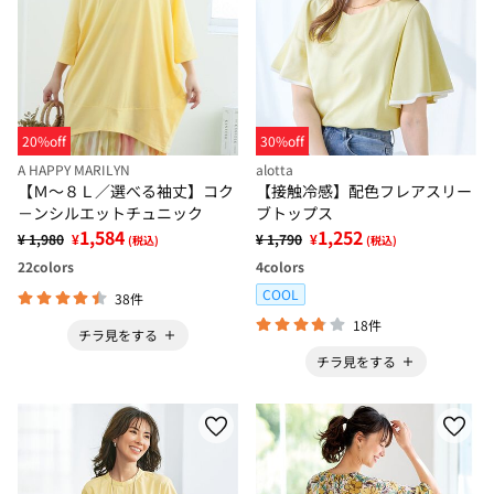
20%off
30%off
A HAPPY MARILYN
alotta
【Ｍ～８Ｌ／選べる袖丈】コク
【接触冷感】配色フレアスリー
－ンシルエットチュニック
ブトップス
1,584
1,252
¥ 1,980
¥
¥ 1,790
¥
(税込)
(税込)
22
colors
4
colors
COOL
38件
18件
チラ見をする
チラ見をする