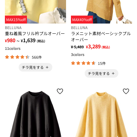
MAX15%off
MAX40%off
BELLUNA
BELLUNA
重ね着風フリル衿プルオーバー
ラメニット素材ベーシックプル
980
1,639
オーバー
¥
¥
～
(税込)
3,289
¥ 5,489
¥
(税込)
11
colors
3
colors
566件
15件
チラ見をする
チラ見をする