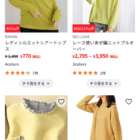
48%off
MAX15%off
RANAN
BELLUNA
レディシルエットシアートップ
レース使いあぜ編ニットプルオ
ス
ーバー
770
2,795
3,950
¥ 1,490
¥
¥
¥
(税込)
～
(税込)
4
colors
3
colors
7件
2件
チラ見をする
チラ見をする