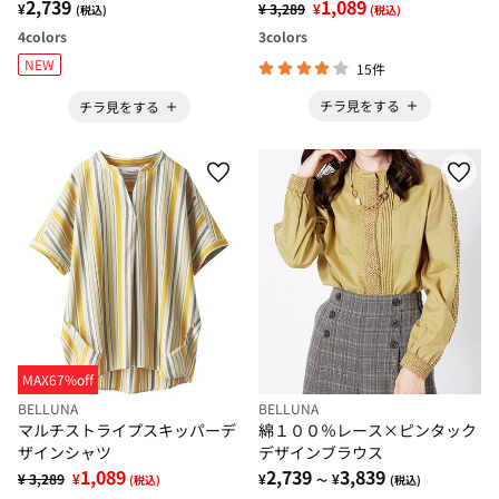
2,739
1,089
¥
¥ 3,289
¥
(税込)
(税込)
4
colors
3
colors
NEW
15件
チラ見をする
チラ見をする
MAX67%off
BELLUNA
BELLUNA
マルチストライプスキッパーデ
綿１００％レース×ピンタック
ザインシャツ
デザインブラウス
1,089
2,739
3,839
¥ 3,289
¥
¥
¥
(税込)
～
(税込)