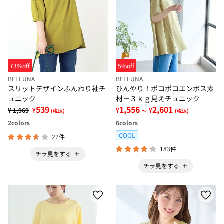
73%off
5%off
BELLUNA
BELLUNA
スリットデザインふんわり袖チ
ひんやり！ポコポコエンボス素
ュニック
材－３ｋｇ見えチュニック
539
1,556
2,601
¥ 1,969
¥
¥
¥
(税込)
～
(税込)
2
colors
6
colors
COOL
27件
183件
チラ見をする
チラ見をする