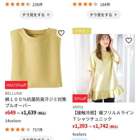
236件
184件
チラ見をする
チラ見をする
イチオシ
MAX70%off
BELLUNA
30%off
綿１００％抗菌防臭汗ジミ対策
プルオーバー
alotta
649
1,639
【接触冷感】裾フリルＡライン
¥
¥
～
(税込)
Ｔシャツチュニック
14
colors
1,393
1,742
¥
¥
～
(税込)
757件
6
colors
チラ見をする