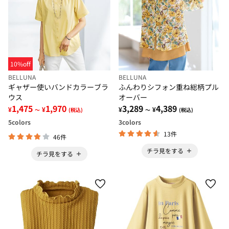
10%off
BELLUNA
BELLUNA
ギャザー使いバンドカラーブラ
ふんわりシフォン重ね総柄プル
ウス
オーバー
1,475
1,970
3,289
4,389
¥
¥
¥
¥
～
(税込)
～
(税込)
5
colors
3
colors
13件
46件
チラ見をする
チラ見をする