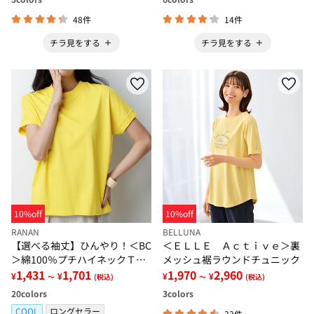
48件
14件
チラ見をする
チラ見をする
10%off
10%off
RANAN
BELLUNA
【選べる袖丈】ひんやり！＜BC
＜ＥＬＬＥ Ａｃｔｉｖｅ＞裏
＞綿100％プチハイネックＴシ
メッシュ裾ラウンドチュニック
ャツ
1,431
1,701
1,970
2,960
¥
¥
¥
¥
～
(税込)
～
(税込)
20
colors
3
colors
COOL
ロングセラー
33件