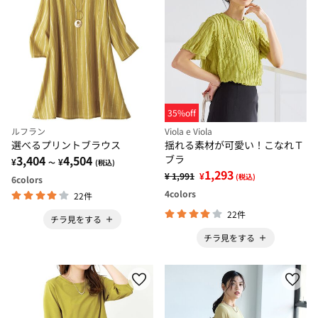
35%off
ルフラン
Viola e Viola
選べるプリントブラウス
揺れる素材が可愛い！こなれＴ
3,404
4,504
ブラ
¥
¥
～
(税込)
1,293
¥ 1,991
¥
(税込)
6
colors
4
colors
22件
22件
チラ見をする
チラ見をする