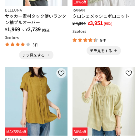
10%off
BELLUNA
RANAN
サッカー素材タック使いランタ
クロシェメッシュポロニット
ン袖プルオーバー
3,951
¥ 4,390
¥
(税込)
1,969
2,739
¥
¥
～
(税込)
3
colors
3
colors
5件
3件
チラ見をする
チラ見をする
MAX55%off
30%off
BELLUNA
BELLUNA