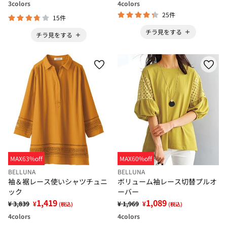
3
colors
4
colors
25件
15件
チラ見をする
チラ見をする
MAX63%off
MAX60%off
BELLUNA
BELLUNA
袖＆裾レース使いシャツチュニ
ボリューム袖レース切替プルオ
ック
ーバー
1,419
1,089
¥ 3,839
¥
¥ 1,969
¥
(税込)
(税込)
4
colors
4
colors