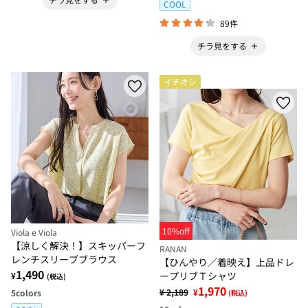
COOL
89件
チラ見をする
イチオシ
10%off
Viola e Viola
【涼しく解決！】スキッパーフ
RANAN
レンチスリーブブラウス
【ひんやり／着映え】上品ドレ
1,490
ープリブＴシャツ
¥
(税込)
1,970
¥ 2,189
¥
5
colors
(税込)