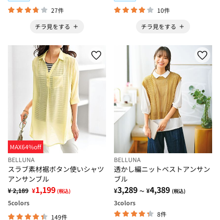
27件
10件
チラ見をする
チラ見をする
MAX64%off
BELLUNA
BELLUNA
スラブ素材裾ボタン使いシャツ
透かし編ニットベストアンサン
アンサンブル
ブル
1,199
3,289
4,389
¥ 2,189
¥
¥
¥
(税込)
～
(税込)
5
colors
3
colors
8件
149件