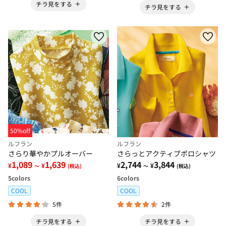
チラ見をする
チラ見をする
50%off
ルフラン
ルフラン
さらり華やかプルオーバー
さらっとアクティブポロシャツ
1,089
1,639
2,744
3,844
¥
¥
¥
¥
～
(税込)
～
(税込)
5
colors
6
colors
COOL
COOL
5件
2件
チラ見をする
チラ見をする