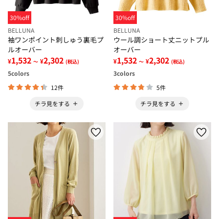
30%off
30%off
BELLUNA
BELLUNA
袖ワンポイント刺しゅう裏毛プ
ウール調ショート丈ニットプル
ルオーバー
オーバー
1,532
2,302
1,532
2,302
¥
¥
¥
¥
～
(税込)
～
(税込)
5
colors
3
colors
12件
5件
チラ見をする
チラ見をする