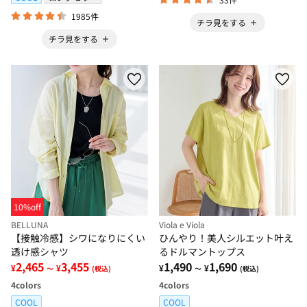
1985件
チラ見をする
チラ見をする
10%off
BELLUNA
Viola e Viola
【接触冷感】シワになりにくい
ひんやり！美人シルエット叶え
透け感シャツ
るドルマントップス
2,465
3,455
1,490
1,690
¥
¥
¥
¥
～
(税込)
～
(税込)
4
colors
4
colors
COOL
COOL