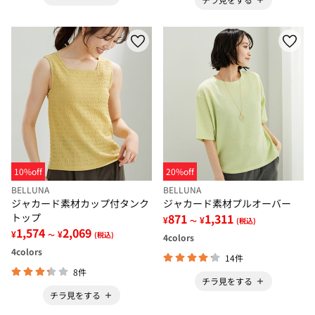
10%off
20%off
BELLUNA
BELLUNA
ジャカード素材カップ付タンク
ジャカード素材プルオーバー
トップ
871
1,311
¥
¥
～
(税込)
1,574
2,069
¥
¥
～
(税込)
4
colors
4
colors
14件
8件
チラ見をする
チラ見をする