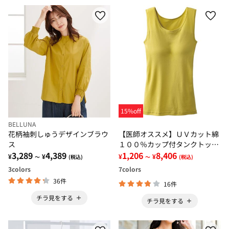
15%off
BELLUNA
花柄袖刺しゅうデザインブラウ
【医師オススメ】ＵＶカット綿
ス
１００％カップ付タンクトップ
3,289
4,389
６色組＜カラフルコットン＞
1,206
8,406
¥
¥
¥
¥
～
(税込)
～
(税込)
3
colors
7
colors
36件
16件
チラ見をする
チラ見をする