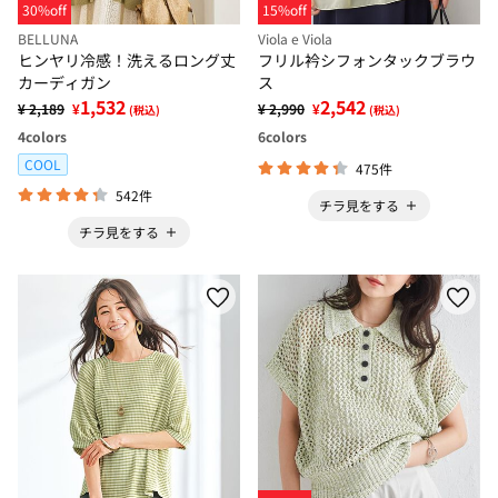
30%off
15%off
BELLUNA
Viola e Viola
ヒンヤリ冷感！洗えるロング丈
フリル衿シフォンタックブラウ
カーディガン
ス
1,532
2,542
¥ 2,189
¥
¥ 2,990
¥
(税込)
(税込)
4
colors
6
colors
COOL
475件
542件
チラ見をする
チラ見をする