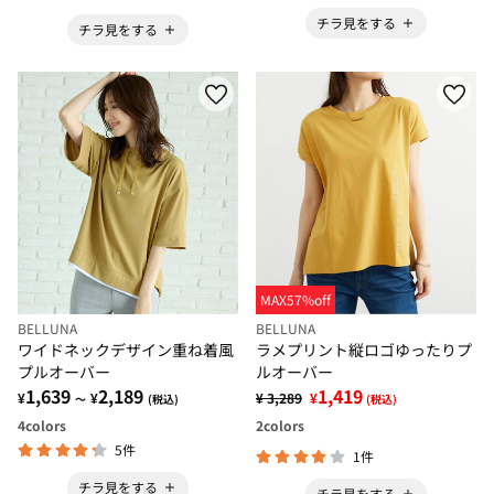
チラ見をする
チラ見をする
MAX57%off
BELLUNA
BELLUNA
ワイドネックデザイン重ね着風
ラメプリント縦ロゴゆったりプ
プルオーバー
ルオーバー
1,639
2,189
1,419
¥
¥
¥ 3,289
¥
～
(税込)
(税込)
4
colors
2
colors
5件
1件
チラ見をする
チラ見をする