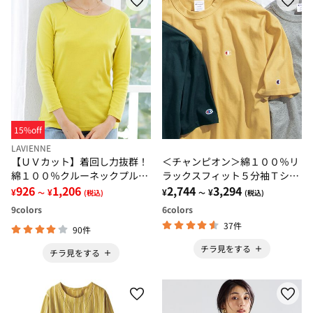
15%off
LAVIENNE
【ＵＶカット】着回し力抜群！
＜チャンピオン＞綿１００％リ
綿１００％クルーネックプルオ
ラックスフィット５分袖Ｔシャ
ーバー（８分袖）＜カラフルコ
926
1,206
ツ
2,744
3,294
¥
¥
¥
¥
～
(税込)
～
(税込)
ットン＞
9
colors
6
colors
37件
90件
チラ見をする
チラ見をする