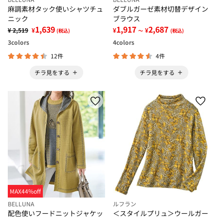
麻調素材タック使いシャツチュ
ダブルガーゼ素材切替デザイン
ニック
ブラウス
1,639
1,917
2,687
¥ 2,519
¥
¥
¥
(税込)
～
(税込)
3
colors
4
colors
12件
4件
チラ見をする
チラ見をする
MAX44%off
BELLUNA
ルフラン
配色使いフードニットジャケッ
＜スタイルプリュ＞ウールガー