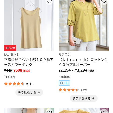
30%off
LAVIENNE
ルフラン
下着に見えない！綿１００％ア
【ｋｉｒａｍｅｋ】コットン１
ースカラータンク
００％プルオーバー
608
2,194
3,294
¥ 869
¥
¥
¥
(税込)
～
(税込)
7
colors
4
colors
COOL
97件
43件
チラ見をする
チラ見をする