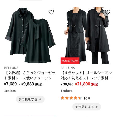
MAX43%off
BELLUNA
BELLUNA
【２枚組】さらっとジョーゼッ
【４点セット】オールシーズン
ト素材レース使いチュニック
対応！洗えるストレッチ素材ロ
7,689
9,889
ングジャケット４点セット（ド
21,890
¥
¥
¥ 30,690
¥
～
(税込)
(税込)
レスレット付）
1
colors
1
colors
10件
チラ見をする
チラ見をする