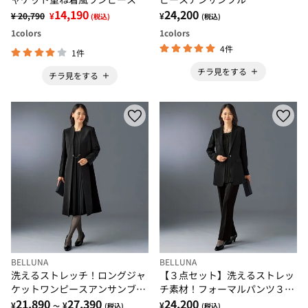
14,190
24,200
¥ 20,790
¥
¥
(税込)
(税込)
1
colors
1
colors
4件
1件
チラ見をする
チラ見をする
BELLUNA
BELLUNA
洗えるストレッチ！ロングジャ
【３点セット】洗えるストレッ
ケットワンピースアンサンブル
チ素材！フォーマルパンツ３点
（ドレスレット付）
21,890
27,390
セット
24,200
¥
¥
¥
～
(税込)
(税込)