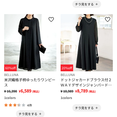
チラ見をする
60%off
20%off
BELLUNA
BELLUNA
米沢織格子柄ゆったりワンピー
ドットジャカードブラウス付２
ス
ＷＡＹデザインジャンパードレ
6,589
ス
8,789
¥ 16,390
¥
¥ 10,989
¥
(税込)
(税込)
1
colors
1
colors
4件
チラ見をする
チラ見をする