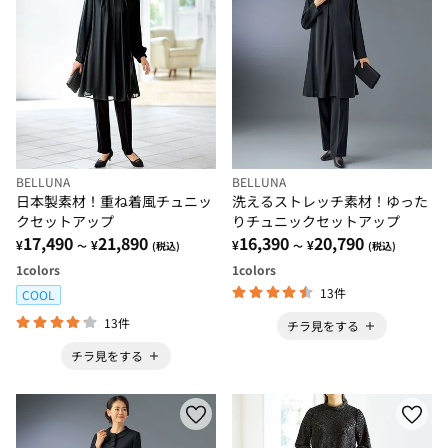
BELLUNA
BELLUNA
日本製素材！重ね着風チュニッ
洗えるストレッチ素材！ゆった
クセットアップ
りチュニックセットアップ
17,490
21,890
16,390
20,790
¥
¥
¥
¥
～
(税込)
～
(税込)
1
colors
1
colors
13件
COOL
13件
チラ見をする
チラ見をする