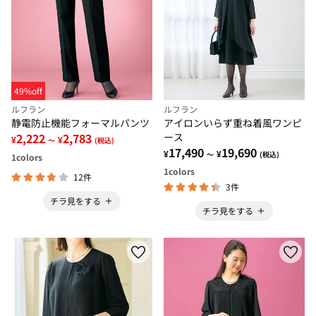
49%off
ルフラン
ルフラン
静電防止機能フォーマルパンツ
アイロンいらず重ね着風ワンピ
2,222
2,783
ース
¥
¥
～
(税込)
17,490
19,690
¥
¥
～
(税込)
1
colors
1
colors
12件
3件
チラ見をする
チラ見をする