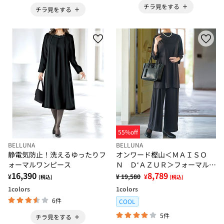
チラ見をする
チラ見をする
55%off
BELLUNA
BELLUNA
静電気防止！洗えるゆったりフ
オンワード樫山＜ＭＡＩＳＯ
ォーマルワンピース
Ｎ Ｄ‘ＡＺＵＲ＞フォーマルセ
16,390
ットアップ
8,789
¥
¥ 19,580
¥
(税込)
(税込)
1
colors
1
colors
6件
COOL
5件
チラ見をする