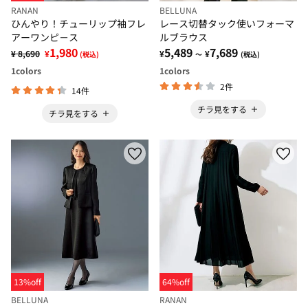
RANAN
BELLUNA
ひんやり！チューリップ袖フレ
レース切替タック使いフォーマ
アーワンピ－ス
ルブラウス
1,980
5,489
7,689
¥ 8,690
¥
¥
¥
(税込)
～
(税込)
1
colors
1
colors
2件
14件
チラ見をする
チラ見をする
13%off
64%off
BELLUNA
RANAN