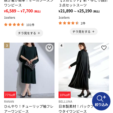
脱ぎ着が簡単！オールシーズン
【３点セット】新・ゆとり設計
ワンピース
３点セットスーツ
6,589
7,700
21,890
25,190
¥
¥
¥
¥
～
(税込)
～
(税込)
1
colors
1
colors
2件
101件
チラ見をする
チラ見をする
3
4
77%off
10%off
RANAN
BELLUNA
絞り込み
ひんやり！チューリップ袖フレ
日本製素材！バックプリーツボ
アーワンピ－ス
ウタイワンピース