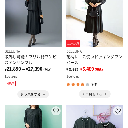
44%off
BELLUNA
BELLUNA
取外し可能！フリル衿ワンピー
花柄レース使いドッキングワン
スアンサンブル
ピース
21,890
27,390
5,489
¥
¥
¥ 9,889
¥
～
(税込)
(税込)
1
colors
1
colors
NEW
7件
チラ見をする
チラ見をする