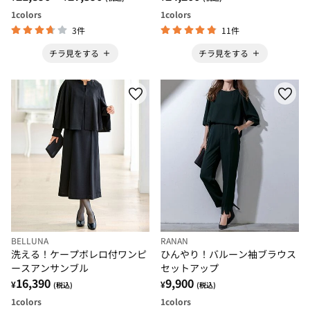
1
colors
1
colors
3件
11件
チラ見をする
チラ見をする
BELLUNA
RANAN
洗える！ケープボレロ付ワンピ
ひんやり！バルーン袖ブラウス
ースアンサンブル
セットアップ
16,390
9,900
¥
¥
(税込)
(税込)
1
colors
1
colors