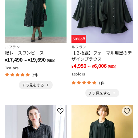
50%off
ルフラン
ルフラン
総レースワンピース
【２枚組】フォーマル用黒のデ
17,490
19,690
ザインブラウス
¥
¥
～
(税込)
4,950
6,006
¥
¥
～
(税込)
1
colors
1
colors
2件
1件
チラ見をする
チラ見をする