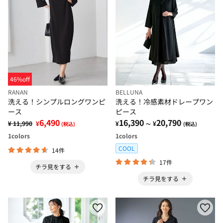
46%off
RANAN
BELLUNA
洗える！シンプルロングワンピ
洗える！冷感素材ドレープワン
ース
ピース
6,490
16,390
20,790
¥ 11,990
¥
¥
¥
(税込)
～
(税込)
1
colors
1
colors
COOL
14件
17件
チラ見をする
チラ見をする