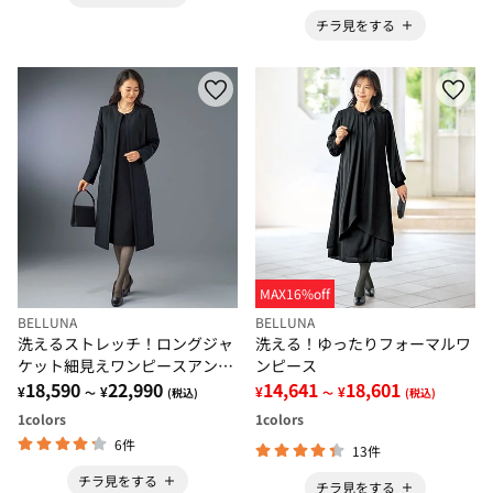
チラ見をする
MAX16%off
BELLUNA
BELLUNA
洗えるストレッチ！ロングジャ
洗える！ゆったりフォーマルワ
ケット細見えワンピースアンサ
ンピース
ンブル
18,590
22,990
14,641
18,601
¥
¥
¥
¥
～
(税込)
～
(税込)
1
colors
1
colors
6件
13件
チラ見をする
チラ見をする