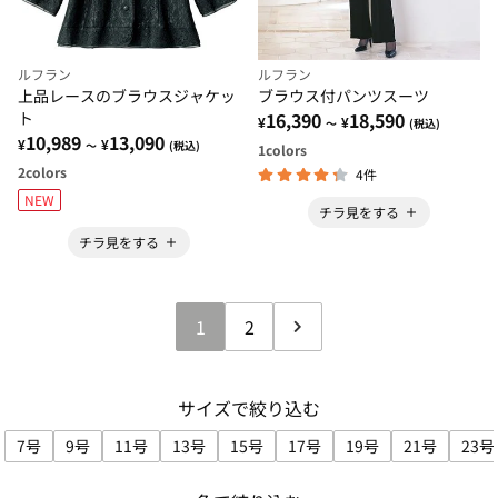
ルフラン
ルフラン
上品レースのブラウスジャケッ
ブラウス付パンツスーツ
ト
16,390
18,590
¥
¥
～
(税込)
10,989
13,090
¥
¥
～
(税込)
1
colors
2
colors
4件
NEW
チラ見をする
チラ見をする
1
2
サイズで絞り込む
7号
9号
11号
13号
15号
17号
19号
21号
23号
サイズで絞り込み: 7号
サイズで絞り込み: 9号
サイズで絞り込み: 11号
サイズで絞り込み: 13号
サイズで絞り込み: 15号
サイズで絞り込み: 17号
サイズで絞り込み: 
サイズで絞り
サ