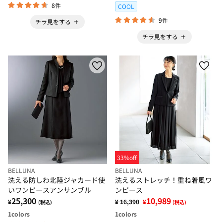
8件
COOL
9件
チラ見をする
チラ見をする
33%off
BELLUNA
BELLUNA
洗える防しわ北陸ジャカード使
洗えるストレッチ！重ね着風ワ
いワンピースアンサンブル
ンピース
25,300
10,989
¥
¥ 16,390
¥
(税込)
(税込)
1
colors
1
colors