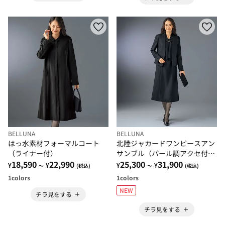
BELLUNA
BELLUNA
はっ水素材フォーマルコート
北陸ジャカードワンピースアン
（ライナー付）
サンブル（パール調アクセ付
18,590
22,990
き）
25,300
31,900
¥
¥
¥
¥
～
(税込)
～
(税込)
1
colors
1
colors
NEW
チラ見をする
チラ見をする