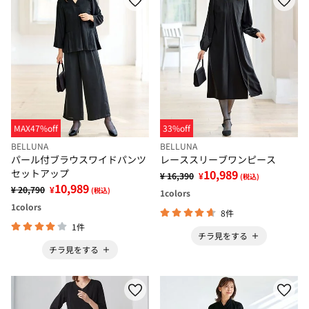
MAX47%off
33%off
BELLUNA
BELLUNA
パール付ブラウスワイドパンツ
レーススリーブワンピース
セットアップ
10,989
¥ 16,390
¥
(税込)
10,989
¥ 20,790
¥
(税込)
1
colors
1
colors
8件
1件
チラ見をする
チラ見をする