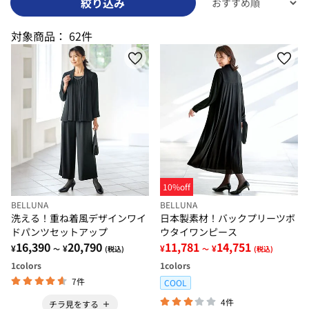
絞り込み
対象商品：
62件
10%off
BELLUNA
BELLUNA
洗える！重ね着風デザインワイ
日本製素材！バックプリーツボ
ドパンツセットアップ
ウタイワンピース
16,390
20,790
11,781
14,751
¥
¥
¥
¥
～
(税込)
～
(税込)
1
colors
1
colors
7件
COOL
4件
チラ見をする