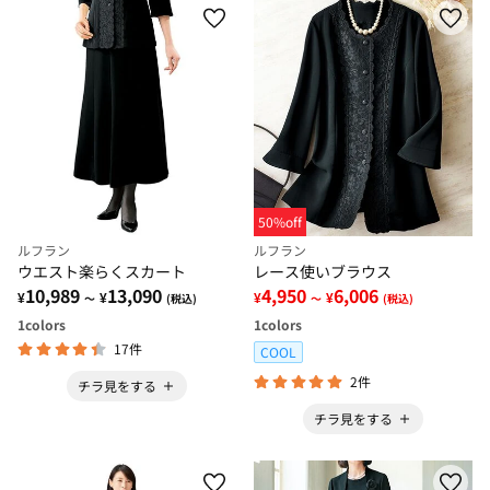
50%off
ルフラン
ルフラン
ウエスト楽らくスカート
レース使いブラウス
10,989
13,090
4,950
6,006
¥
¥
¥
¥
～
(税込)
～
(税込)
1
colors
1
colors
17件
COOL
2件
チラ見をする
チラ見をする