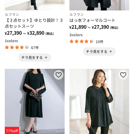
ルフラン
ルフラン
【３点セット】ゆとり設計！３
はっ水フォーマルコート
点セットスーツ
21,890
27,390
¥
¥
～
(税込)
27,390
32,890
¥
¥
～
(税込)
2
colors
1
colors
10件
67件
チラ見をする
チラ見をする
77%off