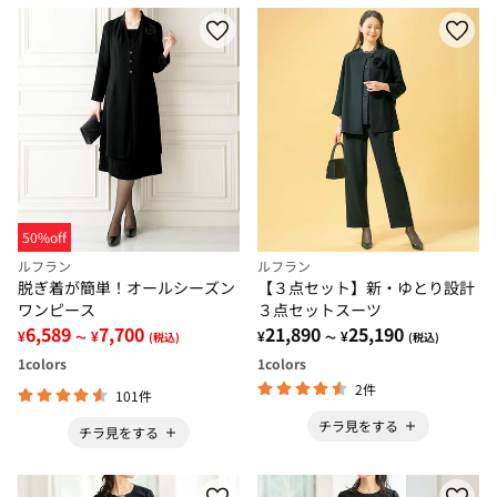
50%off
ルフラン
ルフラン
脱ぎ着が簡単！オールシーズン
【３点セット】新・ゆとり設計
ワンピース
３点セットスーツ
6,589
7,700
21,890
25,190
¥
¥
¥
¥
～
(税込)
～
(税込)
1
colors
1
colors
2件
101件
チラ見をする
チラ見をする