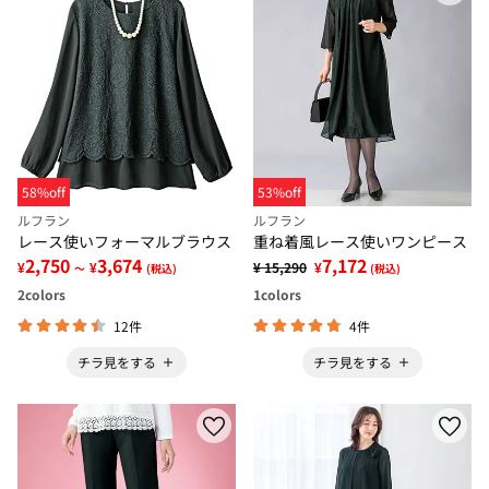
58%off
53%off
ルフラン
ルフラン
レース使いフォーマルブラウス
重ね着風レース使いワンピース
2,750
3,674
7,172
¥
¥
¥ 15,290
¥
～
(税込)
(税込)
2
colors
1
colors
12件
4件
チラ見をする
チラ見をする