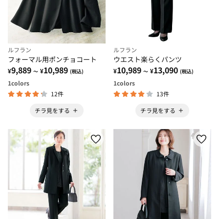
ルフラン
ルフラン
フォーマル用ポンチョコート
ウエスト楽らくパンツ
9,889
10,989
10,989
13,090
¥
¥
¥
¥
～
(税込)
～
(税込)
1
colors
1
colors
12件
13件
チラ見をする
チラ見をする