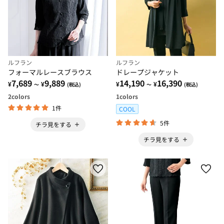
ルフラン
ルフラン
フォーマルレースブラウス
ドレープジャケット
7,689
9,889
14,190
16,390
¥
¥
¥
¥
～
(税込)
～
(税込)
2
colors
1
colors
1件
COOL
5件
チラ見をする
チラ見をする