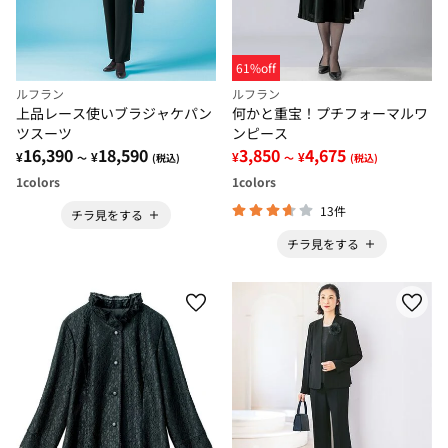
61%off
ルフラン
ルフラン
上品レース使いブラジャケパン
何かと重宝！プチフォーマルワ
ツスーツ
ンピース
16,390
18,590
3,850
4,675
¥
¥
¥
¥
～
(税込)
～
(税込)
1
colors
1
colors
13件
チラ見をする
チラ見をする