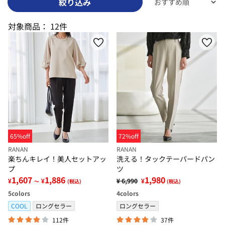
絞り込み
対象商品：
12件
65%off
72%off
RANAN
RANAN
楽ちんキレイ！美人セットアッ
洗える！タックテーパードパン
プ
ツ
1,607
1,886
1,980
¥
¥
¥ 6,990
¥
～
(税込)
(税込)
5
colors
4
colors
COOL
ロングセラー
ロングセラー
112件
37件