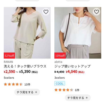
52%off
10%off
RANAN
alotta
洗える！タック使いブラウス
ジップ使いセットアップ
2,590
5,390
4,040
¥
¥
¥ 4,490
¥
～
(税込)
(税込)
5
colors
3
colors
COOL
10件
6件
チラ見をする
チラ見をする