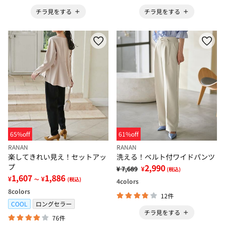
チラ見をする
チラ見をする
65%off
61%off
RANAN
RANAN
楽してきれい見え！セットアッ
洗える！ベルト付ワイドパンツ
プ
2,990
¥ 7,689
¥
(税込)
1,607
1,886
¥
¥
～
(税込)
4
colors
8
colors
12件
COOL
ロングセラー
チラ見をする
76件