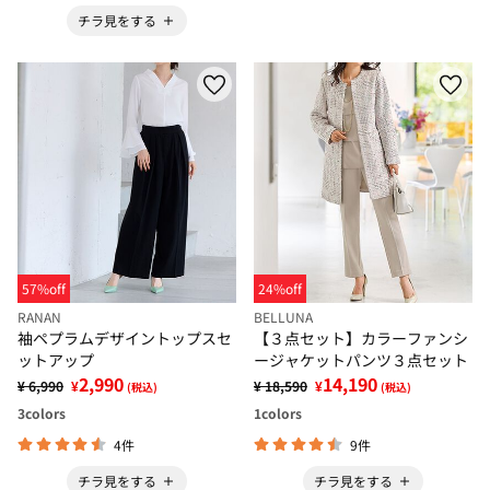
チラ見をする
57%off
24%off
RANAN
BELLUNA
袖ペプラムデザイントップスセ
【３点セット】カラーファンシ
ットアップ
ージャケットパンツ３点セット
2,990
14,190
¥ 6,990
¥
¥ 18,590
¥
(税込)
(税込)
3
colors
1
colors
4件
9件
チラ見をする
チラ見をする