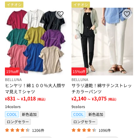
イチオシ
イチオシ
15%off
15%off
BELLUNA
BELLUNA
ヒンヤリ！綿１００％大人顔サ
サラリ速乾！綿サテンストレッ
マ見えＴシャツ
チカラーパンツ
831
1,018
2,140
3,075
¥
¥
¥
¥
～
(税込)
～
(税込)
14
colors
9
colors
COOL
新色追加
COOL
新色追加
ロングセラー
ロングセラー
1206件
1096件