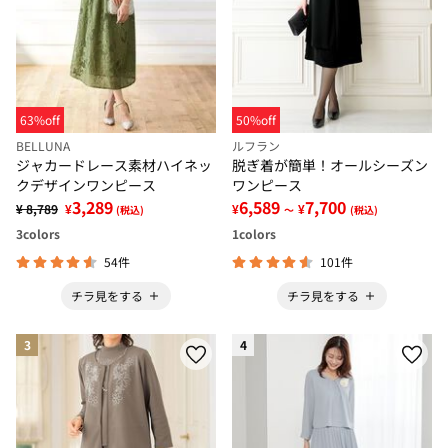
63%off
50%off
BELLUNA
ルフラン
ジャカードレース素材ハイネッ
脱ぎ着が簡単！オールシーズン
クデザインワンピース
ワンピース
3,289
6,589
7,700
¥ 8,789
¥
¥
¥
(税込)
～
(税込)
3
colors
1
colors
54件
101件
チラ見をする
チラ見をする
3
4