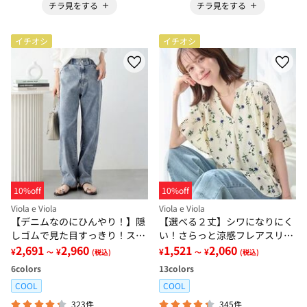
チラ見をする
チラ見をする
イチオシ
イチオシ
10%off
10%off
Viola e Viola
Viola e Viola
【デニムなのにひんやり！】隠
【選べる２丈】シワになりにく
しゴムで見た目すっきり！スト
い！さらっと涼感フレアスリー
レッチ楽ちんデニム
2,691
2,960
ブブラウス
1,521
2,060
¥
¥
¥
¥
～
(税込)
～
(税込)
6
colors
13
colors
COOL
COOL
323件
345件