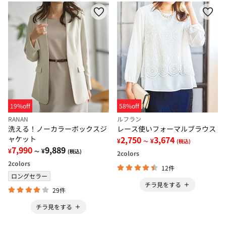
19%off
58%off
RANAN
ルフラン
洗える！ノーカラーボックスジ
レース使いフォーマルブラウス
ャケット
2,750
3,674
¥
¥
～
(税込)
7,990
9,889
¥
¥
～
(税込)
2
colors
2
colors
12件
ロングセラー
チラ見をする
29件
チラ見をする