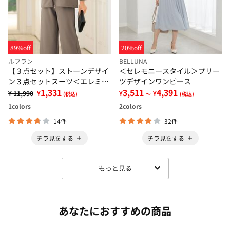
89%off
20%off
ルフラン
BELLUNA
【３点セット】ストーンデザイ
＜セレモニースタイル＞プリー
ン３点セットスーツ＜エレミス
ツデザインワンピ―ス
＞
1,331
3,511
4,391
¥ 11,990
¥
¥
¥
(税込)
～
(税込)
1
colors
2
colors
14件
32件
チラ見をする
チラ見をする
もっと見る
あなたにおすすめの商品