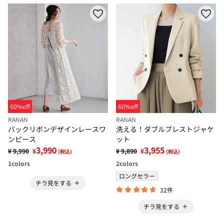
60%off
60%off
RANAN
RANAN
バックリボンデザインレースワ
洗える！ダブルブレストジャケ
ンピース
ット
3,990
3,955
¥ 9,990
¥
¥ 9,890
¥
(税込)
(税込)
1
colors
2
colors
ロングセラー
チラ見をする
32件
チラ見をする