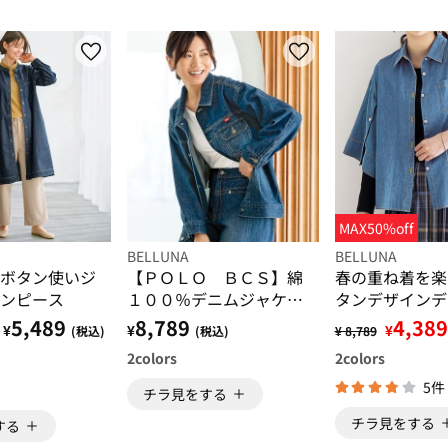
MAX50%off
BELLUNA
BELLUNA
ボタン使いジ
【ＰＯＬＯ ＢＣＳ】綿
春の重ね着を楽
ンピース
１００％デニムジャケッ
タンデザインデ
ト
ケット
5,489
8,789
4,389
¥
¥
¥
(税込)
(税込)
¥ 8,789
2
colors
2
colors
5件
チラ見をする
チラ見をする
する