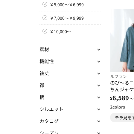
￥5,000～￥6,999
￥7,000～￥9,999
￥10,000～
素材
機能性
袖丈
ルフラン
のび～るニ
襟
ちんジャケ
6,589
柄
¥
～
2
colors
シルエット
チラ見を
カタログ
シーズン