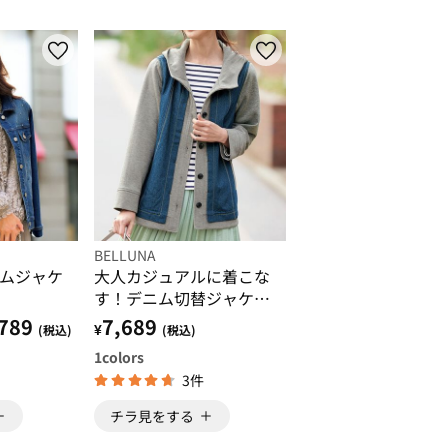
BELLUNA
ムジャケ
大人カジュアルに着こな
す！デニム切替ジャケッ
ト
789
7,689
¥
(税込)
(税込)
1
colors
3件
チラ見をする