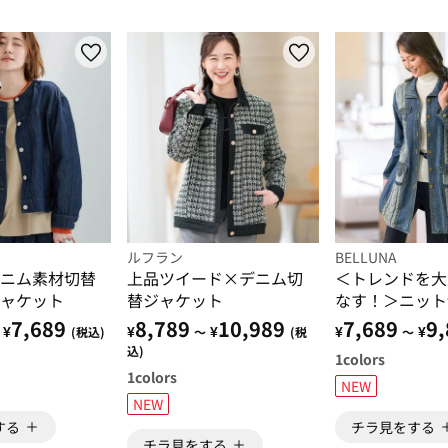
ルフラン
BELLUNA
ニム素材切替
上品ツイード×デニム切
＜トレンドを大
ャケット
替ジャケット
なす！＞ニット
ッチ使いデニム
7,689
8,789
10,989
7,689
9,
¥
¥
¥
¥
¥
(税込)
～
(税
～
ト
込)
1
colors
1
colors
NEW
NEW
する
チラ見をする
チラ見をする