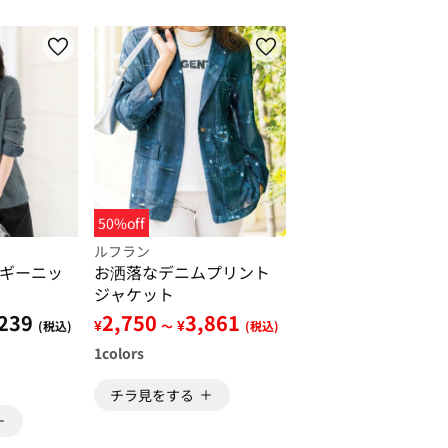
50%off
ルフラン
ギーニッ
お洒落なデニムプリント
ジャケット
239
2,750
3,861
¥
¥
(税込)
～
(税込)
1
colors
チラ見をする