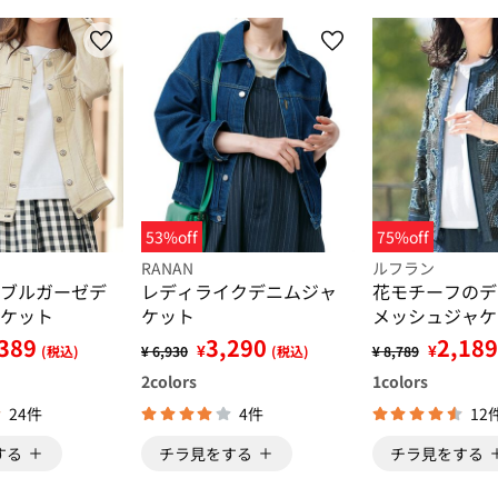
53%off
75%off
RANAN
ルフラン
ブルガーゼデ
レディライクデニムジャ
花モチーフのデ
ケット
ケット
メッシュジャケ
389
3,290
2,189
¥
¥
(税込)
¥ 6,930
(税込)
¥ 8,789
2
colors
1
colors
24件
4件
12
する
チラ見をする
チラ見をする