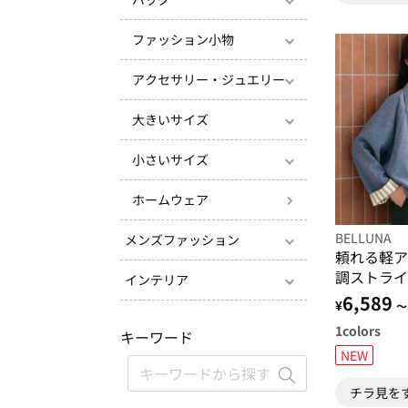
ファッション小物
アクセサリー・ジュエリー
大きいサイズ
小さいサイズ
ホームウェア
BELLUNA
メンズファッション
頼れる軽ア
調ストライ
インテリア
ット
6,589
¥
～
1
colors
キーワード
NEW
チラ見を