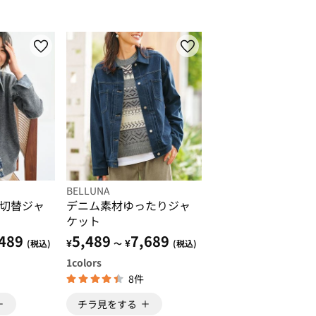
BELLUNA
切替ジャ
デニム素材ゆったりジャ
ケット
489
5,489
7,689
¥
¥
(税込)
～
(税込)
1
colors
8件
チラ見をする