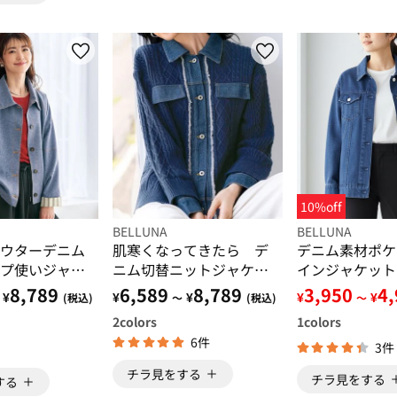
10%off
BELLUNA
BELLUNA
デニム素材ポケ
ウターデニム
肌寒くなってきたら デ
インジャケット
プ使いジャケ
ニム切替ニットジャケッ
ト
3,950
4
8,789
6,589
8,789
¥
¥
¥
¥
¥
～
(税込)
～
(税込)
1
colors
2
colors
6件
3件
チラ見をする
チラ見をする
する