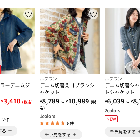
ルフラン
ルフラン
ラーデニムジ
デニム切替えゴブランジ
デニム切替シャ
ャケット
トジャケット
3,410
8,789
10,989
6,039
8,
¥
¥
¥
¥
¥
(税込)
～
(税
～
込)
2
colors
1
colors
NEW
2件
8件
する
チラ見をする
チラ見をする