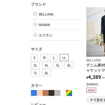
ブランド
BELLUNA
RANAN
ルフラン
サイズ
S
M
L
LL
BELLUNA
デニム素材
3L
4L
5L
6L
ャケットワ
7L
8L
4,389
¥
～
2
colors
カラー
NEW
チラ見を
レビュー