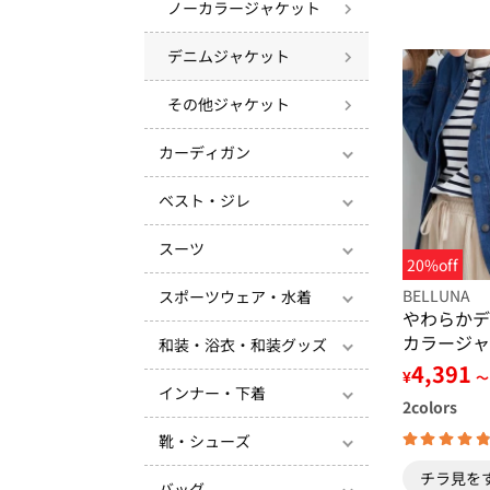
ノーカラージャケット
デニムジャケット
その他ジャケット
カーディガン
ベスト・ジレ
スーツ
20%off
BELLUNA
スポーツウェア・水着
やわらかデ
カラージャ
和装・浴衣・和装グッズ
4,391
¥
～
インナー・下着
2
colors
靴・シューズ
チラ見を
バッグ