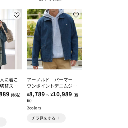
人に着こ
アーノルド パーマー
切替ステ
ワンポイントデニムジャ
ジャケッ
ケット
889
8,789
10,989
¥
¥
(税込)
～
(税
込)
2
colors
チラ見をする