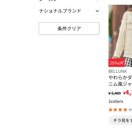
ナショナルブランド
条件クリア
20%off
BELLUNA
やわらかダ
ニム風ジャ
4,
¥
¥ 5,489
1
colors
チラ見を