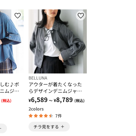
BELLUNA
しむ♪ボ
アウターが着たくなった
ニムジャ
らデザインデニムジャケ
ット
6,589
8,789
¥
¥
(税込)
～
(税込)
2
colors
7件
チラ見をする