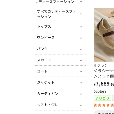
レディースファッション
すべてのレディースファ
ッション
トップス
ワンピース
パンツ
スカート
ルフラン
＜ラシーナ
コート
＞スッと履
ン
ジャケット
7,689
¥
(
5
colors
カーディガン
よりどり
ベスト・ジレ