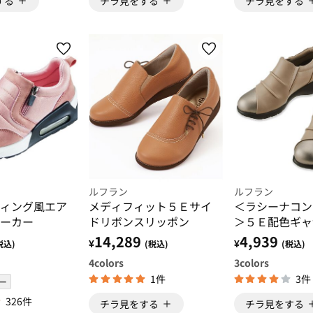
する
チラ見をする
チラ見をする
ルフラン
ルフラン
ィング風エア
メディフィット５Ｅサイ
＜ラシーナコン
ーカー
ドリボンスリッポン
＞５Ｅ配色ギャ
ッポン
14,289
4,939
¥
¥
税込)
(税込)
(税込)
4
colors
3
colors
1件
3件
ー
326件
チラ見をする
チラ見をする