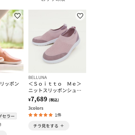
BELLUNA
リッポン
＜Ｓｏｉｔｔｏ Ｍｅ＞
ニットスリッポンシュー
ズ
7,689
¥
(税込)
3
colors
1件
グセラー
件
チラ見をする