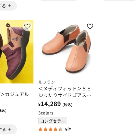
する
ルフラン
＜メディフィット＞５Ｅ
＞カジュアル
ゆったりサイドゴアスリ
ッポン
14,289
¥
(税込)
税込)
3
colors
ロングセラー
5件
する