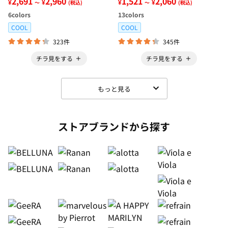
レッチ楽ちんデニム
2,691
2,960
ブブラウス
1,521
2,060
¥
¥
¥
¥
～
(税込)
～
(税込)
6
colors
13
colors
COOL
COOL
323件
345件
チラ見をする
チラ見をする
もっと見る
ストアブランドから探す