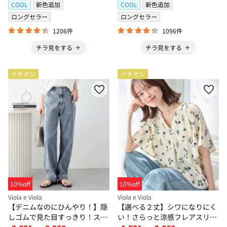
COOL
新色追加
COOL
新色追加
ロングセラー
ロングセラー
1206件
1096件
チラ見をする
チラ見をする
イチオシ
イチオシ
10%off
10%off
Viola e Viola
Viola e Viola
【デニムなのにひんやり！】隠
【選べる２丈】シワになりにく
しゴムで見た目すっきり！スト
い！さらっと涼感フレアスリー