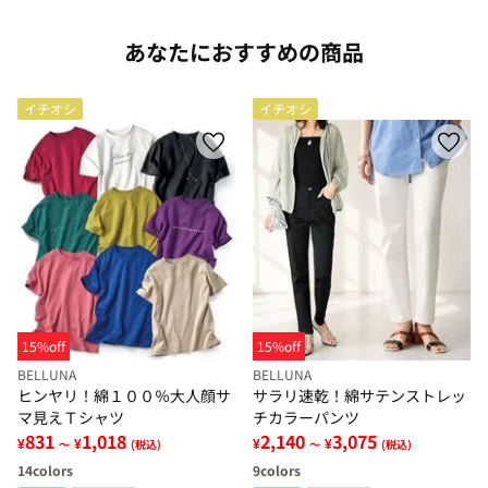
あなたにおすすめの商品
イチオシ
イチオシ
15%off
15%off
BELLUNA
BELLUNA
ヒンヤリ！綿１００％大人顔サ
サラリ速乾！綿サテンストレッ
マ見えＴシャツ
チカラーパンツ
831
1,018
2,140
3,075
¥
¥
¥
¥
～
(税込)
～
(税込)
14
colors
9
colors