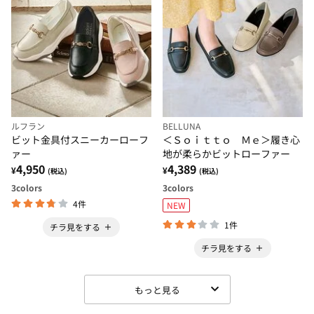
ルフラン
BELLUNA
ビット金具付スニーカーローフ
＜Ｓｏｉｔｔｏ Ｍｅ＞履き心
ァー
地が柔らかビットローファー
4,950
4,389
¥
¥
(税込)
(税込)
3
colors
3
colors
4件
NEW
1件
チラ見をする
チラ見をする
もっと見る