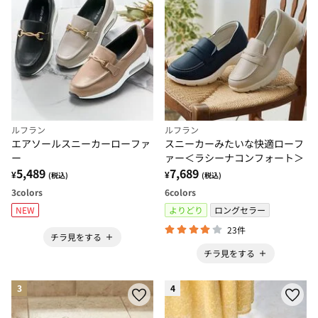
ルフラン
ルフラン
エアソールスニーカーローファ
スニーカーみたいな快適ローフ
ー
ァー＜ラシーナコンフォート＞
5,489
7,689
¥
¥
(税込)
(税込)
3
colors
6
colors
NEW
よりどり
ロングセラー
23件
チラ見をする
チラ見をする
3
4