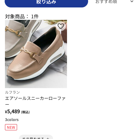
絞り込み
対象商品：
1件
ルフラン
エアソールスニーカーローファ
ー
5,489
¥
(税込)
3
colors
NEW
チラ見をする