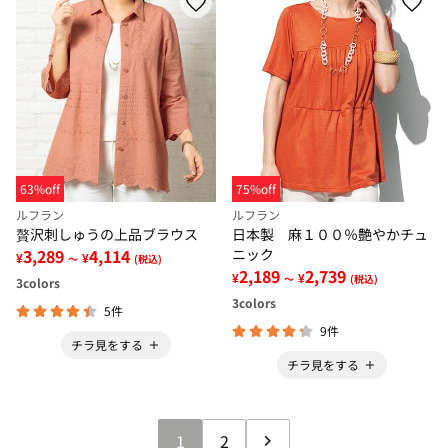
63%off
75%off
ルフラン
ルフラン
贅沢刺しゅうの上品ブラウス
日本製 麻１００％艶やかチュ
3,289
4,114
ニック
¥
¥
～
(税込)
2,189
2,739
¥
¥
～
(税込)
3
colors
3
colors
5件
9件
チラ見をする
チラ見をする
1
2