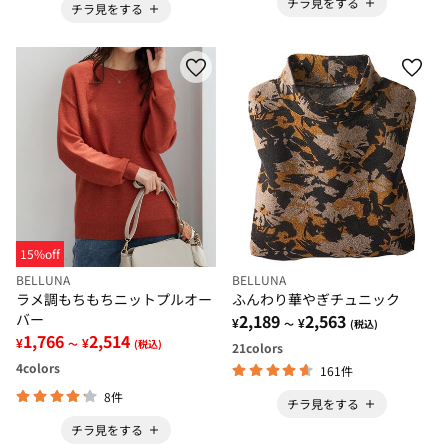
チラ見をする
チラ見をする
15%off
BELLUNA
BELLUNA
ラメ調もちもちニットプルオー
ふんわり華やぎチュニック
バー
2,189
2,563
¥
¥
～
(税込)
1,766
2,514
¥
¥
～
(税込)
21
colors
4
colors
161件
8件
チラ見をする
チラ見をする