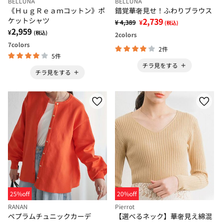
BELLUNA
BELLUNA
《ＨｕｇＲｅａｍコットン》ポ
錯覚華奢見せ！ふわりブラウス
ケットシャツ
2,739
¥ 4,389
¥
(税込)
2,959
¥
(税込)
2
colors
7
colors
2件
5件
チラ見をする
チラ見をする
25%off
20%off
RANAN
Pierrot
ペプラムチュニックカーデ
【選べるネック】華奢見え綿混