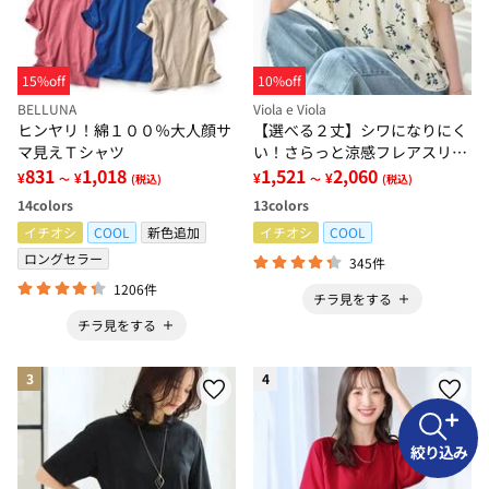
15%off
10%off
BELLUNA
Viola e Viola
ヒンヤリ！綿１００％大人顔サ
【選べる２丈】シワになりにく
マ見えＴシャツ
い！さらっと涼感フレアスリー
831
1,018
ブブラウス
1,521
2,060
¥
¥
¥
¥
～
(税込)
～
(税込)
14
colors
13
colors
イチオシ
COOL
新色追加
イチオシ
COOL
ロングセラー
345件
1206件
チラ見をする
チラ見をする
3
4
絞り込み