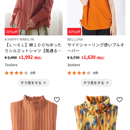
20%off
40%off
A HAPPY MARILYN
BELLUNA
【Ｌ～６Ｌ】綿１００％ゆった
サイドシャーリング使いプルオ
りシルエットシャツ【風通るク
ーバー
ラシック】
1,992
1,639
¥ 2,490
¥
¥ 2,739
¥
(税込)
(税込)
7
colors
3
colors
9件
4件
チラ見をする
チラ見をする