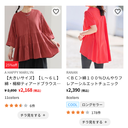
25%off
A HAPPY MARILYN
RANAN
【大きいサイズ】【Ｌ～６Ｌ】
＜ＢＣ＞綿１００％ひんやりフ
綿・楊柳ティアードブラウス
レアーシルエットチュニック
【風通るプレミアム】
2,168
2,390
¥ 2,890
¥
¥
(税込)
(税込)
11
colors
8
colors
COOL
ロングセラー
6件
178件
チラ見をする
チラ見をする