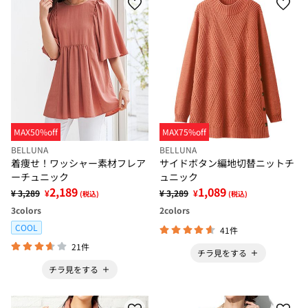
MAX50%off
MAX75%off
BELLUNA
BELLUNA
着痩せ！ワッシャー素材フレア
サイドボタン編地切替ニットチ
ーチュニック
ュニック
2,189
1,089
¥ 3,289
¥
¥ 3,289
¥
(税込)
(税込)
3
colors
2
colors
COOL
41件
21件
チラ見をする
チラ見をする