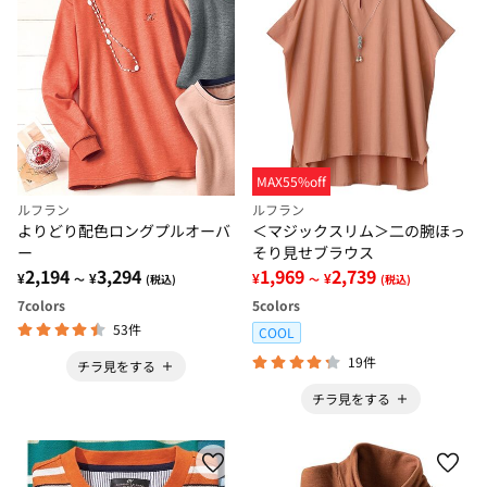
MAX55%off
ルフラン
ルフラン
よりどり配色ロングプルオーバ
＜マジックスリム＞二の腕ほっ
ー
そり見せブラウス
2,194
3,294
1,969
2,739
¥
¥
¥
¥
～
(税込)
～
(税込)
7
colors
5
colors
53件
COOL
19件
チラ見をする
チラ見をする