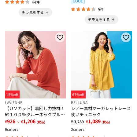
COOL
44件
9件
チラ見をする
チラ見をする
15%off
67%off
LAVIENNE
BELLUNA
【ＵＶカット】着回し力抜群！
シアー素材マーガレットレース
綿１００％クルーネックプルオ
使いチュニック
ーバー（８分袖）＜カラフルコ
926
1,206
1,089
¥
¥
¥ 3,289
¥
～
(税込)
(税込)
ットン＞
9
colors
2
colors