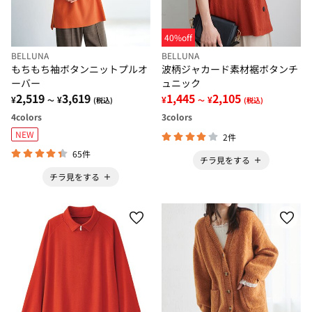
40%off
BELLUNA
BELLUNA
もちもち袖ボタンニットプルオ
波柄ジャカード素材裾ボタンチ
ーバー
ュニック
2,519
3,619
1,445
2,105
¥
¥
¥
¥
～
(税込)
～
(税込)
4
colors
3
colors
NEW
2件
65件
チラ見をする
チラ見をする