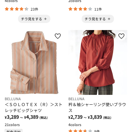
4
colors
2
colors
23件
11件
チラ見をする
チラ見をする
BELLUNA
BELLUNA
＜ＳＯＬＯＴＥＸ（Ｒ）＞スト
衿＆袖シャーリング使いブラウ
レッチビッグシャツ
ス
3,289
4,389
2,739
3,839
¥
¥
¥
¥
～
(税込)
～
(税込)
21
colors
4
colors
9件
新色追加