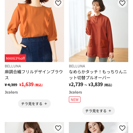
MAX63%off
BELLUNA
BELLUNA
麻調合繊フリルデザインブラウ
なめらかタッチ！もっちりんニ
ス
ット切替プルオーバー
1,639
2,739
3,839
¥ 4,389
¥
¥
¥
(税込)
～
(税込)
3
colors
3
colors
NEW
チラ見をする
チラ見をする