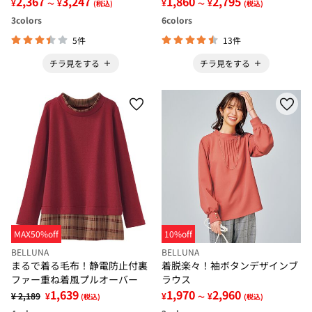
2,367
3,247
1,860
2,795
¥
¥
¥
¥
～
(税込)
～
(税込)
3
colors
6
colors
5件
13件
チラ見をする
チラ見をする
MAX50%off
10%off
BELLUNA
BELLUNA
まるで着る毛布！静電防止付裏
着脱楽々！袖ボタンデザインブ
ファー重ね着風プルオーバー
ラウス
1,639
1,970
2,960
¥ 2,189
¥
¥
¥
(税込)
～
(税込)