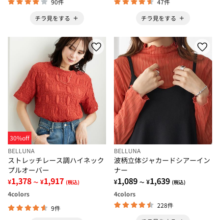
90件
47件
チラ見をする
チラ見をする
30%off
BELLUNA
BELLUNA
ストレッチレース調ハイネック
波柄立体ジャカードシアーイン
プルオーバー
ナー
1,378
1,917
1,089
1,639
¥
¥
¥
¥
～
(税込)
～
(税込)
4
colors
4
colors
228件
9件