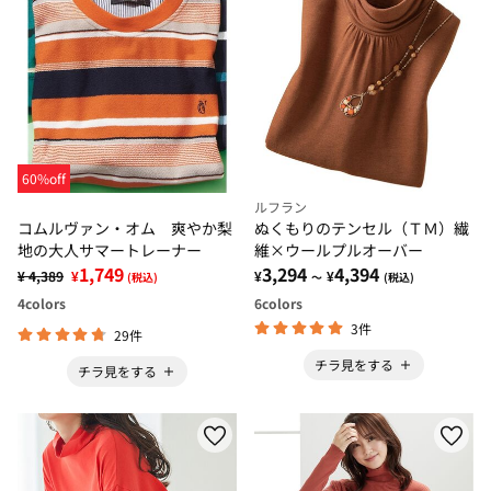
60%off
ルフラン
コムルヴァン・オム 爽やか梨
ぬくもりのテンセル（ＴＭ）繊
地の大人サマートレーナー
維×ウールプルオーバー
1,749
3,294
4,394
¥ 4,389
¥
¥
¥
(税込)
～
(税込)
4
colors
6
colors
3件
29件
チラ見をする
チラ見をする