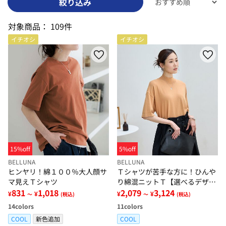
絞り込み
対象商品：
109件
イチオシ
イチオシ
15%off
5%off
BELLUNA
BELLUNA
ヒンヤリ！綿１００％大人顔サ
Ｔシャツが苦手な方に！ひんや
マ見えＴシャツ
り綿混ニットＴ【選べるデザイ
831
1,018
ン】
2,079
3,124
¥
¥
¥
¥
～
(税込)
～
(税込)
14
colors
11
colors
COOL
新色追加
COOL