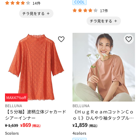
COOL
14件
17件
チラ見をする
チラ見をする
MAX47%off
BELLUNA
BELLUNA
【５分袖】波柄立体ジャカード
《ＨｕｇＲｅａｍコットンＣｏ
シアーインナー
ｏｌ》ひんやり袖タックプルオ
869
ーバー
1,859
¥ 1,639
¥
¥
(税込)
(税込)
5
colors
4
colors