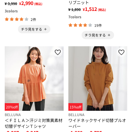
2,990
リブニット
¥ 3,990
¥
(税込)
1,512
¥ 1,890
¥
(税込)
3
colors
7
colors
2件
19件
チラ見をする
チラ見をする
20%off
15%off
BELLUNA
BELLUNA
＜ＦＩＬＡ＞汗ジミ対策異素材
ワイドネックサイド切替プルオ
切替デザインＴシャツ
ーバー