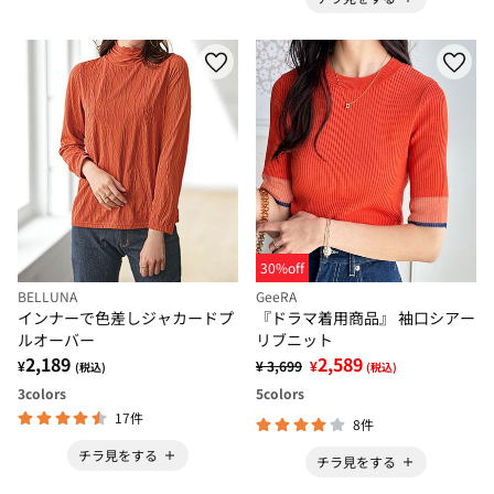
30%off
BELLUNA
GeeRA
インナーで色差しジャカードプ
『ドラマ着用商品』 袖口シアー
ルオーバー
リブニット
2,189
2,589
¥
¥ 3,699
¥
(税込)
(税込)
3
colors
5
colors
17件
8件
チラ見をする
チラ見をする