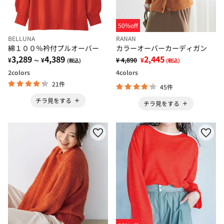
50%off
BELLUNA
RANAN
綿１００％衿付プルオーバー
カラーオーバーカーディガン
3,289
4,389
2,445
¥
¥
¥ 4,890
¥
～
(税込)
(税込)
2
colors
4
colors
21件
45件
チラ見をする
チラ見をする