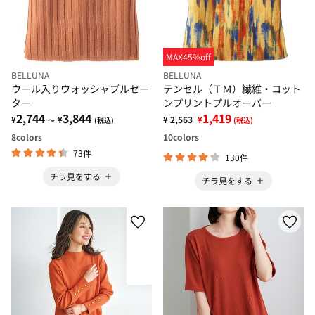
MAX45%off
BELLUNA
BELLUNA
ウール入りウォッシャブルセー
テンセル（ＴＭ）繊維・コット
ター
ンプリントプルオーバー
2,744
3,844
1,419
¥
¥
¥ 2,563
¥
～
(税込)
(税込)
8
colors
10
colors
73件
130件
チラ見をする
チラ見をする