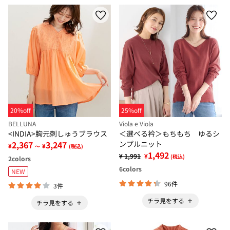
20%off
25%off
BELLUNA
Viola e Viola
<INDIA>胸元刺しゅうブラウス
＜選べる衿＞もちもち ゆるシ
2,367
3,247
ンプルニット
¥
¥
～
(税込)
1,492
¥ 1,991
¥
(税込)
2
colors
6
colors
NEW
96件
3件
チラ見をする
チラ見をする