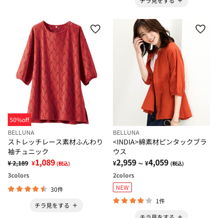
チラ見をする
50%off
BELLUNA
BELLUNA
ストレッチレース素材ふんわり
<INDIA>綿素材ピンタックブラ
袖チュニック
ウス
1,089
2,959
4,059
¥ 2,189
¥
¥
¥
(税込)
～
(税込)
3
colors
2
colors
NEW
30件
1件
チラ見をする
チラ見をする