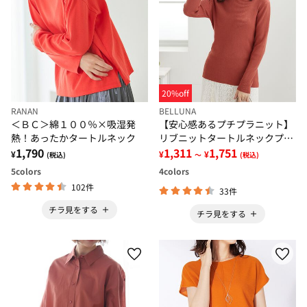
20%off
RANAN
BELLUNA
＜ＢＣ＞綿１００％×吸湿発
【安心感あるプチプラニット】
熱！あったかタートルネック
リブニットタートルネックプル
1,790
オーバー
1,311
1,751
¥
¥
¥
(税込)
～
(税込)
5
colors
4
colors
102件
33件
チラ見をする
チラ見をする