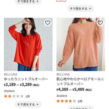
チラ見をする
チラ見をする
BELLUNA
BELLUNA
ゆったりニットプルオーバー
肌心地やわらかベロアモールニ
2,189
3,289
ットプルオーバー
¥
¥
～
(税込)
4,389
5,489
¥
¥
～
(税込)
3
colors
3
colors
1件
6件
チラ見をする