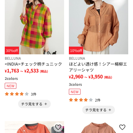
30%off
10%off
BELLUNA
BELLUNA
<INDIA>チェック柄チュニック
ほどよい透け感！シアー楊柳エ
1,763
2,533
アリーシャツ
¥
¥
～
(税込)
2,960
3,950
¥
¥
～
(税込)
2
colors
3
colors
NEW
NEW
3件
2件
チラ見をする
チラ見をする