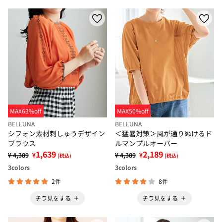
MAX63%off
MAX50%off
BELLUNA
BELLUNA
シフォン素材刺しゅうデザイン
＜猛暑対策＞風が通りぬけるド
ブラウス
ルマンプルオーバー
1,639
2,189
¥ 4,389
¥
¥ 4,389
¥
(税込)
(税込)
3
colors
3
colors
2件
8件
チラ見をする
チラ見をする