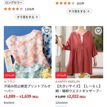
ロングセラー
305件
1206件
チラ見をする
チラ見をする
50%off
30%off
ルフラン
A HAPPY MARILYN
汗染み防止綿混プリントプルオ
【大きいサイズ】【Ｌ～６Ｌ】
ーバー
綿・楊柳ウエストギャザーブラ
1,089
1,639
ウス【風通るプレミアム】
2,022
¥
¥
¥ 2,890
¥
～
(税込)
(税込)
6
colors
12
colors