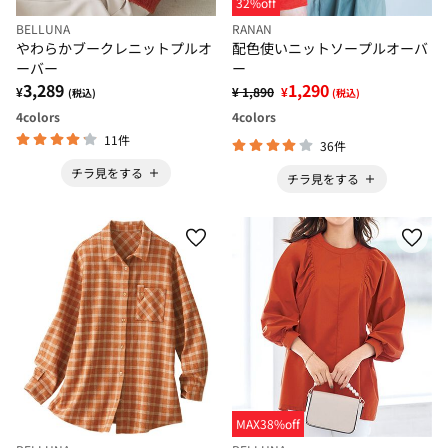
32%off
BELLUNA
RANAN
やわらかブークレニットプルオ
配色使いニットソープルオーバ
ーバー
ー
3,289
1,290
¥
¥ 1,890
¥
(税込)
(税込)
4
colors
4
colors
11件
36件
チラ見をする
チラ見をする
MAX38%off