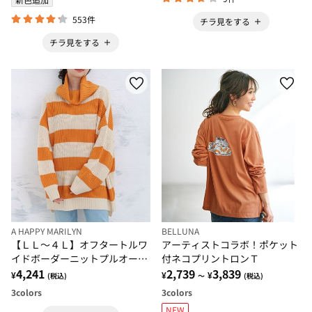
553件
チラ見をする
チラ見をする
A HAPPY MARILYN
BELLUNA
【ＬＬ～４Ｌ】オフタートルワ
アーティストコラボ！ポケット
イドボーダーニットプルオーバ
付ネコプリントロンＴ
ー
4,241
2,739
3,839
¥
¥
¥
(税込)
～
(税込)
3
colors
3
colors
NEW