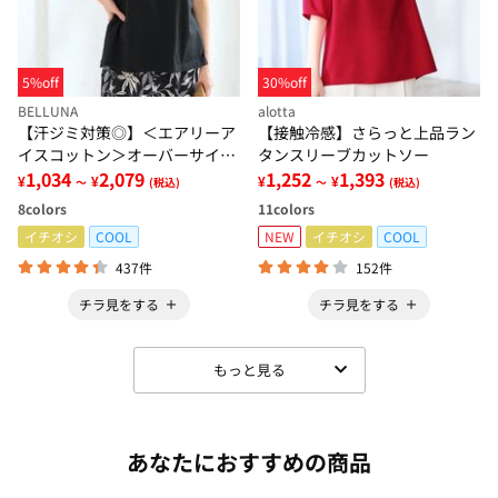
5%off
30%off
BELLUNA
alotta
【汗ジミ対策◎】＜エアリーア
【接触冷感】さらっと上品ラン
イスコットン＞オーバーサイズ
タンスリーブカットソー
Ｔシャツ【選べる袖丈】
1,034
2,079
1,252
1,393
¥
¥
¥
¥
～
(税込)
～
(税込)
8
colors
11
colors
イチオシ
COOL
NEW
イチオシ
COOL
437件
152件
チラ見をする
チラ見をする
もっと見る
あなたにおすすめの商品