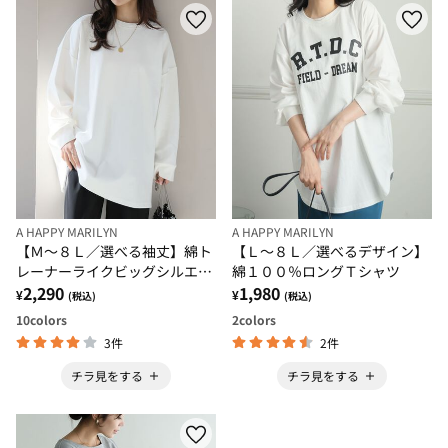
A HAPPY MARILYN
A HAPPY MARILYN
【Ｍ～８Ｌ／選べる袖丈】綿ト
【Ｌ～８Ｌ／選べるデザイン】
レーナーライクビッグシルエッ
綿１００％ロングＴシャツ
トＴシャツ
2,290
1,980
¥
¥
(税込)
(税込)
10
colors
2
colors
3件
2件
チラ見をする
チラ見をする