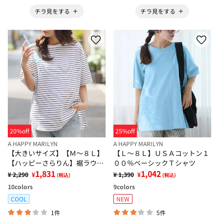
チラ見をする
チラ見をする
20%off
25%off
A HAPPY MARILYN
A HAPPY MARILYN
【大きいサイズ】【Ｍ～８Ｌ】
【Ｌ～８Ｌ】ＵＳＡコットン１
【ハッピーさらりん】裾ラウン
００％ベーシックＴシャツ
ド五分袖Ｔシャツ
1,831
1,042
¥ 2,290
¥
¥ 1,390
¥
(税込)
(税込)
10
colors
9
colors
COOL
NEW
1件
5件