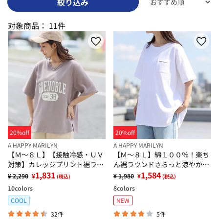
絞り込み
対象商品：
11件
20%off
20%off
A HAPPY MARILYN
A HAPPY MARILYN
【Ｍ～８Ｌ】【接触冷感・ＵＶ
【Ｍ～８Ｌ】綿１００％！楽ち
対策】カレッジプリント裾ラウ
ん裾ラウンドさらっと涼やかチ
ンドＴシャツ
1,831
ュニック丈Ｔシャツ
1,584
¥ 2,290
¥
¥ 1,980
¥
(税込)
(税込)
10
colors
8
colors
COOL
NEW
32件
5件