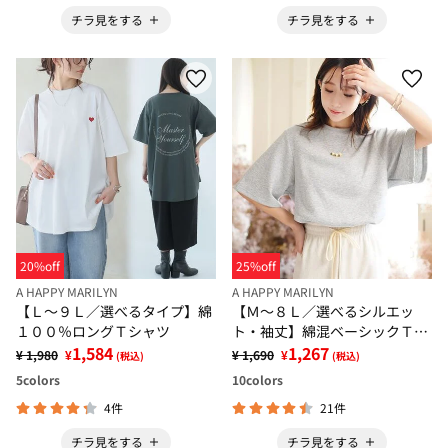
チラ見をする
チラ見をする
20%off
25%off
A HAPPY MARILYN
A HAPPY MARILYN
【Ｌ～９Ｌ／選べるタイプ】綿
【Ｍ～８Ｌ／選べるシルエッ
１００％ロングＴシャツ
ト・袖丈】綿混ベーシックＴシ
1,584
ャツ
1,267
¥ 1,980
¥
¥ 1,690
¥
(税込)
(税込)
5
colors
10
colors
4件
21件
チラ見をする
チラ見をする