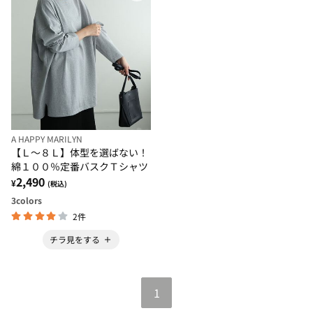
A HAPPY MARILYN
【Ｌ～８Ｌ】体型を選ばない！
綿１００％定番バスクＴシャツ
2,490
¥
(税込)
3
colors
2件
チラ見をする
1