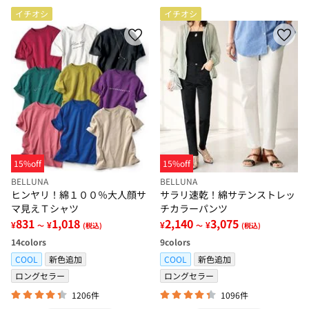
イチオシ
イチオシ
15%off
15%off
BELLUNA
BELLUNA
ヒンヤリ！綿１００％大人顔サ
サラリ速乾！綿サテンストレッ
マ見えＴシャツ
チカラーパンツ
831
1,018
2,140
3,075
¥
¥
¥
¥
～
(税込)
～
(税込)
14
colors
9
colors
COOL
新色追加
COOL
新色追加
ロングセラー
ロングセラー
1206件
1096件