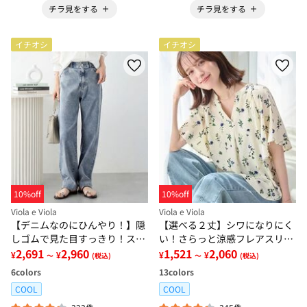
チラ見をする
チラ見をする
イチオシ
イチオシ
10%off
10%off
Viola e Viola
Viola e Viola
【デニムなのにひんやり！】隠
【選べる２丈】シワになりにく
しゴムで見た目すっきり！スト
い！さらっと涼感フレアスリー
レッチ楽ちんデニム
2,691
2,960
ブブラウス
1,521
2,060
¥
¥
¥
¥
～
(税込)
～
(税込)
6
colors
13
colors
COOL
COOL