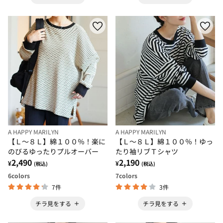
A HAPPY MARILYN
A HAPPY MARILYN
【Ｌ～８Ｌ】綿１００％！楽に
【Ｌ～８Ｌ】綿１００％！ゆっ
のびるゆったりプルオーバー
たり袖リブＴシャツ
2,490
2,190
¥
¥
(税込)
(税込)
6
colors
7
colors
7件
3件
チラ見をする
チラ見をする