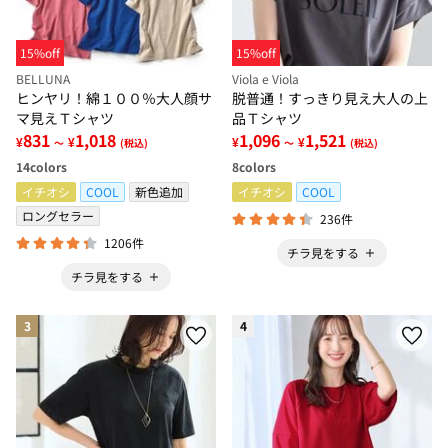
15%off
15%off
BELLUNA
Viola e Viola
ヒンヤリ！綿１００％大人顔サ
脱普通！すっきり見え大人の上
マ見えＴシャツ
品Ｔシャツ
831
1,018
1,096
1,521
¥
¥
¥
¥
～
(税込)
～
(税込)
14
colors
8
colors
イチオシ
COOL
新色追加
イチオシ
COOL
ロングセラー
236件
1206件
チラ見をする
チラ見をする
3
4