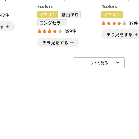
ショーツ（別売
6
colors
4
colors
イチオシ
動画あり
イチオシ
43件
ロングセラー
39件
る
899件
チラ見をする
チラ見をする
もっと見る