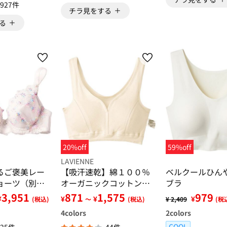
927件
チラ見をする
る
20%off
59%off
LAVIENNE
るご褒美レー
【吸汗速乾】綿１００％
ベルクールひん
ョーツ（別
オーガニックコットンハ
ブラ
ーフトップブラ・リブシ
3,951
871
1,575
979
¥
¥
¥
¥
(税込)
～
(税込)
¥ 2,409
(税
ョーツ（別売）
4
colors
2
colors
COOL