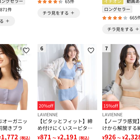
ロングセラー
イチオシ
動画あ
65件
ロングセラー
871件
チラ見をする
665
る
チラ見をする
6
7
20%off
15%off
LAVIENNE
LAVIENNE
ぶオーガニッ
【ピタッとフィット】締
【ノーブラ感覚
前開きブラ
め付けにくいスーピタブ
けから解放する
ラ・ショーツ（別売）
ーピタリラック
1,772
871
2,191
926
2,32
¥
¥
¥
¥
¥
(税込)
～
(税込)
～