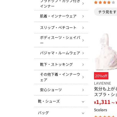
ブラトップ・カップ付き
インナー
チラ見をす
肌着・インナーウェア
スリップ・ペチコート
ボディスーツ・シェイパ
ー
パジャマ・ルームウェア
靴下・ストッキング
その他下着・インナーウ
20%off
ェア
LAVIENNE
気分も上が
安心ショーツ
スブラ・シ
売）
1,311
靴・シューズ
¥
～
5
colors
バッグ