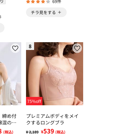
り
69件
チラ見をする
件
8
75%off
】締め付
プレミアムボディをメイ
綿混のス
クするロングブラ
スブラ・
8
539
¥
(税込)
¥ 2,189
(税込)