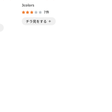
）
3
colors
7件
チラ見をする