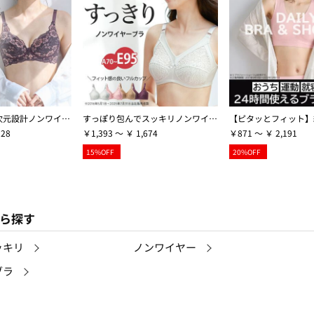
５０代からの３次元設計ノンワイヤーブラ【Ａ７０～Ｄ９５】
すっぽり包んでスッキリノンワイヤーブラ
328
￥1,393 ～ ￥ 1,674
￥871 ～ ￥ 2,191
15%OFF
20%OFF
ら探す
ッキリ
ノンワイヤー
ブラ