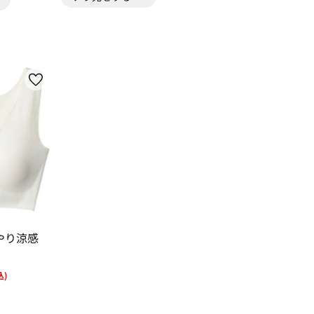
やり涼感
込)