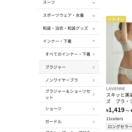
スーツ
スポーツウェア・水着
イチオシ
和装・浴衣・和装グッズ
インナー・下着
すべてのインナー・下着
ブラジャー
ノンワイヤーブラ
LAVIENNE
ブラジャー＆ショーツセ
スキッと美
ット
ズ ブラ・
売）
1,419
ショーツ
¥
～
11
colors
ガードル
ロングセラ