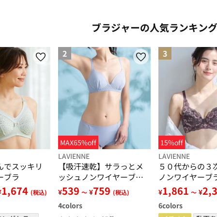
ブラジャーの人気ランキン
2
3
MAX65%off
15%off
LAVIENNE
LAVIENNE
んでスッキリ
【吸汗速乾】サラっとメ
５０代からの３
ーブラ
ッシュノンワイヤーブ
ノンワイヤーブ
ラ・ショーツ（別売）
０～Ｄ９５】
1,674
539
759
1,861
2,
¥
¥
¥
¥
¥
(税込)
～
(税込)
～
4
colors
6
colors