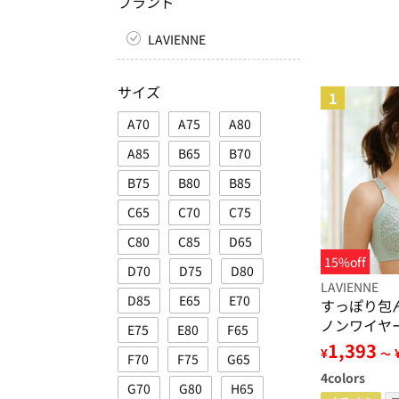
ブランド
LAVIENNE
サイズ
1
A70
A75
A80
A85
B65
B70
B75
B80
B85
C65
C70
C75
C80
C85
D65
15%off
D70
D75
D80
LAVIENNE
D85
E65
E70
すっぽり包
ノンワイヤ
E75
E80
F65
1,393
¥
～
F70
F75
G65
4
colors
G70
G80
H65