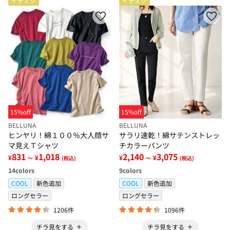
イチオシ
イチオシ
15%off
15%off
BELLUNA
BELLUNA
ヒンヤリ！綿１００％大人顔サ
サラリ速乾！綿サテンストレッ
マ見えＴシャツ
チカラーパンツ
831
1,018
2,140
3,075
¥
¥
¥
¥
～
(税込)
～
(税込)
14
colors
9
colors
COOL
新色追加
COOL
新色追加
ロングセラー
ロングセラー
1206件
1096件
チラ見をする
チラ見をする