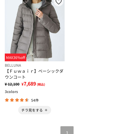
MAX36%off
BELLUNA
【Ｆｕｗａｉｒ】ベーシックダ
ウンコート
7,689
¥ 12,100
¥
(税込)
3
colors
54件
チラ見をする
1