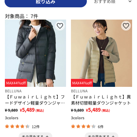
絞り込み
対象商品：
7件
MAX44%off
MAX44%off
BELLUNA
BELLUNA
【ＦｕｗａｉｒＬｉｇｈｔ】フ
【ＦｕｗａｉｒＬｉｇｈｔ】異
ードデザイン軽量ダウンジャケ
素材切替軽量ダウンジャケット
ット
5,489
5,489
¥ 9,889
¥
¥ 9,889
¥
(税込)
(税込)
3
colors
3
colors
12件
6件
チラ見をする
チラ見をする