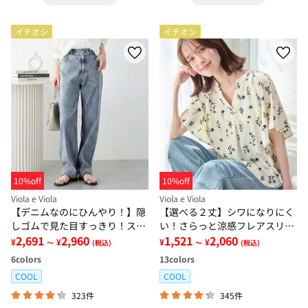
イチオシ
イチオシ
10%off
10%off
Viola e Viola
Viola e Viola
【デニムなのにひんやり！】隠
【選べる２丈】シワになりにく
しゴムで見た目すっきり！スト
い！さらっと涼感フレアスリー
レッチ楽ちんデニム
2,691
2,960
ブブラウス
1,521
2,060
¥
¥
¥
¥
～
(税込)
～
(税込)
6
colors
13
colors
COOL
COOL
323件
345件