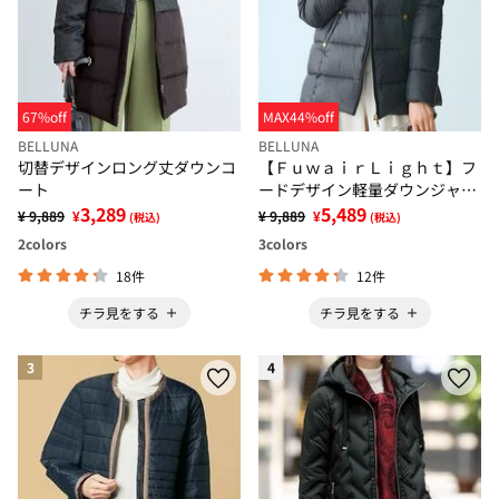
67%off
MAX44%off
BELLUNA
BELLUNA
切替デザインロング丈ダウンコ
【ＦｕｗａｉｒＬｉｇｈｔ】フ
ート
ードデザイン軽量ダウンジャケ
3,289
ット
5,489
¥ 9,889
¥
¥ 9,889
¥
(税込)
(税込)
2
colors
3
colors
18件
12件
チラ見をする
チラ見をする
3
4