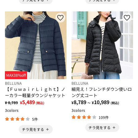
MAX38%off
BELLUNA
BELLUNA
【ＦｕｗａｉｒＬｉｇｈｔ】ノ
細見え！フレンチダウン使いロ
ーカラー軽量ダウンジャケット
ング丈コート
5,489
8,789
10,989
¥ 8,789
¥
¥
¥
(税込)
～
(税込)
3
colors
3
colors
109件
5件
チラ見をする
チラ見をする