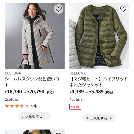
BELLUNA
BELLUNA
シームレスダウン配色使いコー
【マジ軽ヒート】ハイブリッド
ト
中わたジャケット
16,390
20,790
4,389
5,489
¥
¥
¥
¥
～
(税込)
～
(税込)
2
colors
4
colors
5件
NEW
チラ見をする
チラ見をする