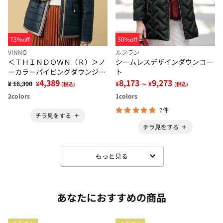
73%off
50%off
VINNO
ルフラン
＜ＴＨＩＮＤＯＷＮ（Ｒ）＞ノ
シームレスデザインダウンコー
ーカラーパイピングダウンジャ
ト
ケット
4,389
8,173
9,273
¥ 16,390
¥
¥
¥
(税込)
～
(税込)
2
colors
1
colors
7件
チラ見をする
チラ見をする
もっと見る
あなたにおすすめの商品