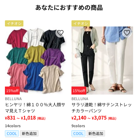
あなたにおすすめの商品
イチオシ
イチオシ
15%off
15%off
BELLUNA
BELLUNA
ヒンヤリ！綿１００％大人顔サ
サラリ速乾！綿サテンストレッ
マ見えＴシャツ
チカラーパンツ
831
1,018
2,140
3,075
¥
¥
¥
¥
～
(税込)
～
(税込)
14
colors
9
colors
COOL
新色追加
COOL
新色追加