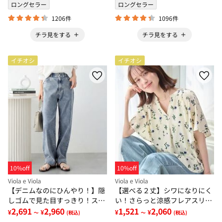
ロングセラー
ロングセラー
1206件
1096件
チラ見をする
チラ見をする
イチオシ
イチオシ
10%off
10%off
Viola e Viola
Viola e Viola
【デニムなのにひんやり！】隠
【選べる２丈】シワになりにく
しゴムで見た目すっきり！スト
い！さらっと涼感フレアスリー
レッチ楽ちんデニム
2,691
2,960
ブブラウス
1,521
2,060
¥
¥
¥
¥
～
(税込)
～
(税込)