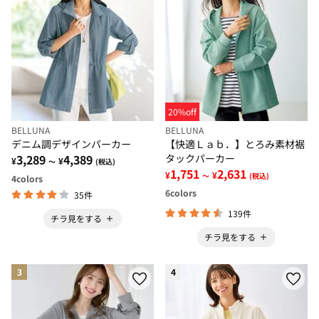
20%off
BELLUNA
BELLUNA
デニム調デザインパーカー
【快適Ｌａｂ．】とろみ素材裾
3,289
4,389
タックパーカー
¥
¥
～
(税込)
1,751
2,631
¥
¥
～
(税込)
4
colors
6
colors
35件
139件
チラ見をする
チラ見をする
3
4