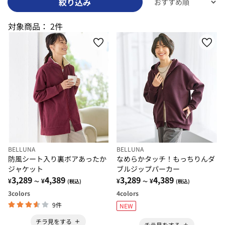
絞り込み
対象商品：
2件
BELLUNA
BELLUNA
防風シート入り裏ボアあったか
なめらかタッチ！もっちりんダ
ジャケット
ブルジップパーカー
3,289
4,389
3,289
4,389
¥
¥
¥
¥
～
(税込)
～
(税込)
3
colors
4
colors
9件
NEW
チラ見をする
チラ見をする