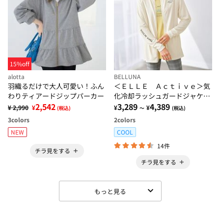
15%off
alotta
BELLUNA
羽織るだけで大人可愛い！ふん
＜ＥＬＬＥ Ａｃｔｉｖｅ＞気
わりティアードジップパーカー
化冷却ラッシュガードジャケッ
2,542
ト
3,289
4,389
¥ 2,990
¥
¥
¥
(税込)
～
(税込)
3
colors
2
colors
NEW
COOL
14件
チラ見をする
チラ見をする
もっと見る