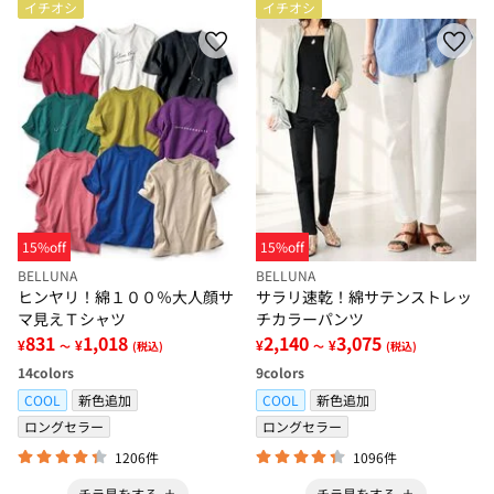
イチオシ
イチオシ
15%off
15%off
BELLUNA
BELLUNA
ヒンヤリ！綿１００％大人顔サ
サラリ速乾！綿サテンストレッ
マ見えＴシャツ
チカラーパンツ
831
1,018
2,140
3,075
¥
¥
¥
¥
～
(税込)
～
(税込)
14
colors
9
colors
COOL
新色追加
COOL
新色追加
ロングセラー
ロングセラー
1206件
1096件
チラ見をする
チラ見をする