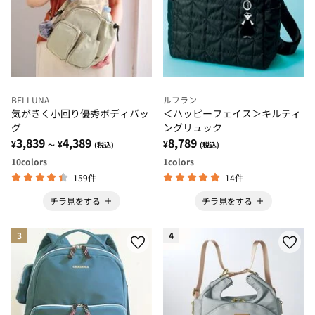
BELLUNA
ルフラン
気がきく小回り優秀ボディバッ
＜ハッピーフェイス＞キルティ
グ
ングリュック
3,839
4,389
8,789
¥
¥
¥
～
(税込)
(税込)
10
colors
1
colors
159件
14件
チラ見をする
チラ見をする
3
4