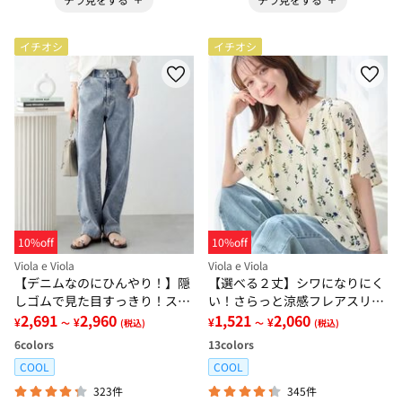
イチオシ
イチオシ
10%off
10%off
Viola e Viola
Viola e Viola
【デニムなのにひんやり！】隠
【選べる２丈】シワになりにく
しゴムで見た目すっきり！スト
い！さらっと涼感フレアスリー
レッチ楽ちんデニム
2,691
2,960
ブブラウス
1,521
2,060
¥
¥
¥
¥
～
(税込)
～
(税込)
6
colors
13
colors
COOL
COOL
323件
345件