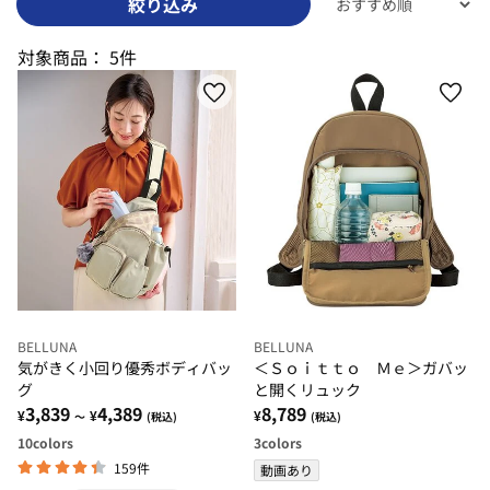
絞り込み
対象商品：
5件
BELLUNA
BELLUNA
気がきく小回り優秀ボディバッ
＜Ｓｏｉｔｔｏ Ｍｅ＞ガバッ
グ
と開くリュック
3,839
4,389
8,789
¥
¥
¥
～
(税込)
(税込)
10
colors
3
colors
159件
動画あり