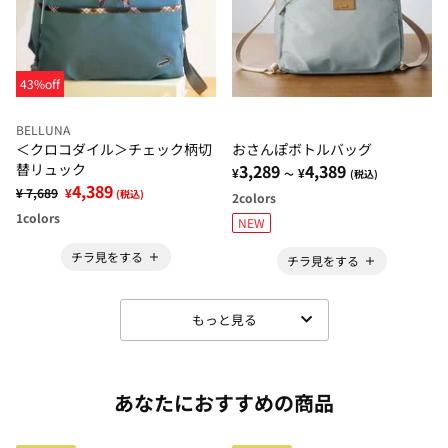
43%off
BELLUNA
＜クロコダイル＞チェック柄切
おさんぽボトルバッグ
替リュック
3,289
4,389
¥
¥
～
(税込)
4,389
¥ 7,689
¥
(税込)
2
colors
1
colors
NEW
チラ見をする
チラ見をする
もっと見る
あなたにおすすめの商品