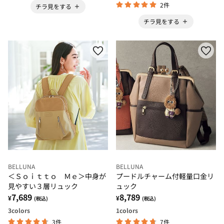
2件
チラ見をする
チラ見をする
BELLUNA
BELLUNA
＜Ｓｏｉｔｔｏ Ｍｅ＞中身が
プードルチャーム付軽量口金リ
見やすい３層リュック
ュック
7,689
8,789
¥
¥
(税込)
(税込)
3
colors
1
colors
3件
7件