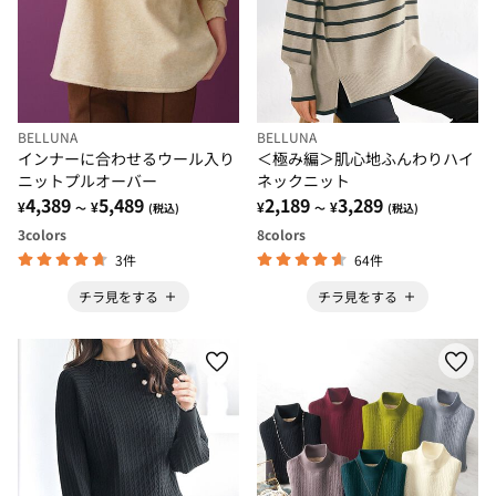
BELLUNA
BELLUNA
インナーに合わせるウール入り
＜極み編＞肌心地ふんわりハイ
ニットプルオーバー
ネックニット
4,389
5,489
2,189
3,289
¥
¥
¥
¥
～
(税込)
～
(税込)
3
colors
8
colors
3件
64件
チラ見をする
チラ見をする