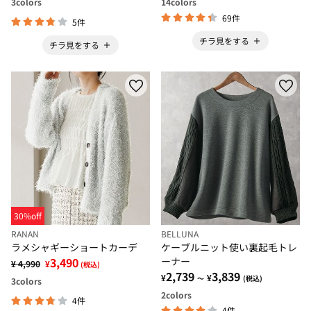
3
colors
14
colors
69件
5件
チラ見をする
チラ見をする
30%off
RANAN
BELLUNA
ラメシャギーショートカーデ
ケーブルニット使い裏起毛トレ
3,490
ーナー
¥ 4,990
¥
(税込)
2,739
3,839
¥
¥
～
(税込)
3
colors
2
colors
4件
4件