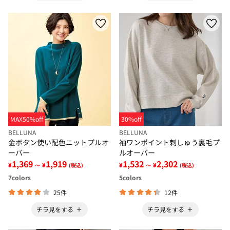
MAX50%off
30%off
BELLUNA
BELLUNA
金ボタン使い配色ニットプルオ
袖ワンポイント刺しゅう裏毛プ
ーバー
ルオーバー
1,369
1,919
1,532
2,302
¥
¥
¥
¥
～
(税込)
～
(税込)
7
colors
5
colors
25件
12件
チラ見をする
チラ見をする