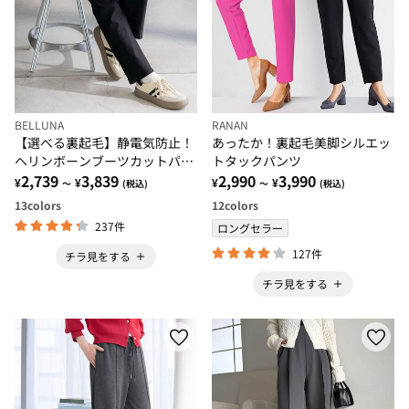
BELLUNA
RANAN
【選べる裏起毛】静電気防止！
あったか！裏起毛美脚シルエッ
ヘリンボーンブーツカットパン
トタックパンツ
ツ
2,739
3,839
2,990
3,990
¥
¥
¥
¥
～
(税込)
～
(税込)
13
colors
12
colors
237件
ロングセラー
127件
チラ見をする
チラ見をする