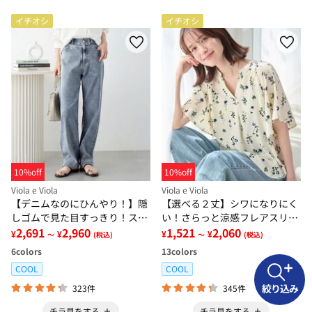
イチオシ
イチオシ
10%off
10%off
Viola e Viola
Viola e Viola
【デニムなのにひんやり！】隠
【選べる２丈】シワになりにく
しゴムで見た目すっきり！スト
い！さらっと涼感フレアスリー
レッチ楽ちんデニム
2,691
2,960
ブブラウス
1,521
2,060
¥
¥
¥
¥
～
(税込)
～
(税込)
6
colors
13
colors
COOL
COOL
絞り込み
323件
345件
チラ見をする
チラ見をする