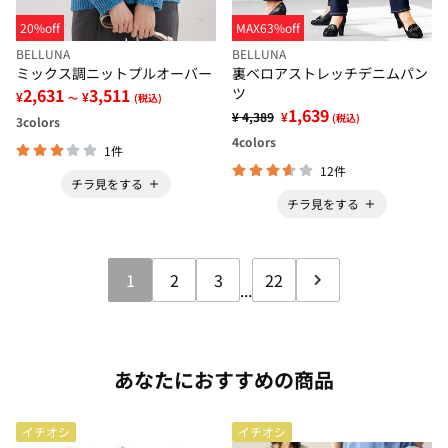
20%off
MAX63%off
BELLUNA
BELLUNA
ミックス調ニットプルオーバー
裏ベロアストレッチデニムパン
2,631
3,511
ツ
¥
¥
～
(税込)
1,639
¥ 4,389
¥
(税込)
3
colors
4
colors
1件
12件
チラ見をする
チラ見をする
1
2
3
22
...
あなたにおすすめの商品
イチオシ
イチオシ