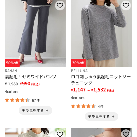
50%off
30%off
RANAN
BELLUNA
裏起毛！セミワイドパンツ
ロゴ刺しゅう裏起毛ニットソー
990
チュニック
¥ 1,980
¥
(税込)
1,147
1,532
¥
¥
～
(税込)
4
colors
4
colors
67件
4件
チラ見をする
チラ見をする