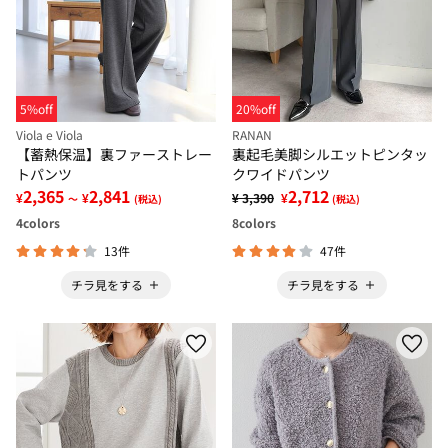
5%off
20%off
Viola e Viola
RANAN
【蓄熱保温】裏ファーストレー
裏起毛美脚シルエットピンタッ
トパンツ
クワイドパンツ
2,365
2,841
2,712
¥
¥
¥ 3,390
¥
～
(税込)
(税込)
4
colors
8
colors
13件
47件
チラ見をする
チラ見をする