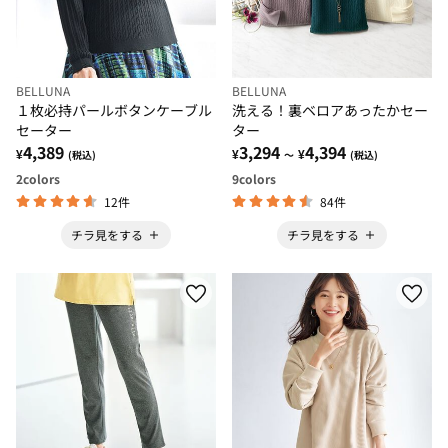
BELLUNA
BELLUNA
１枚必持パールボタンケーブル
洗える！裏ベロアあったかセー
セーター
ター
4,389
3,294
4,394
¥
¥
¥
(税込)
～
(税込)
2
colors
9
colors
12件
84件
チラ見をする
チラ見をする