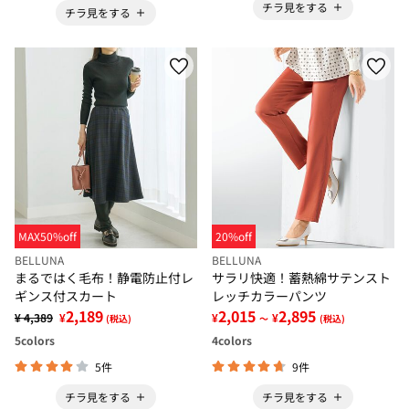
チラ見をする
チラ見をする
MAX50%off
20%off
BELLUNA
BELLUNA
まるではく毛布！静電防止付レ
サラリ快適！蓄熱綿サテンスト
ギンス付スカート
レッチカラーパンツ
2,189
2,015
2,895
¥ 4,389
¥
¥
¥
(税込)
～
(税込)
5
colors
4
colors
5件
9件
チラ見をする
チラ見をする