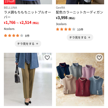
15%off
BELLUNA
GeeRA
ラメ調もちもちニットプルオー
配色カラーニットカーディガン
バー
3,998
¥
(税込)
1,766
2,514
¥
¥
～
(税込)
3
colors
4
colors
10件
8件
チラ見をする
チラ見をする