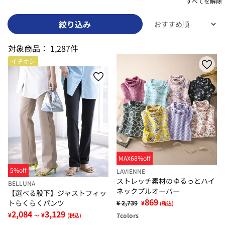
すべてを解除
絞り込み
対象商品：
1,287件
イチオシ
MAX68%off
5%off
LAVIENNE
ストレッチ素材のゆるっとハイ
BELLUNA
ネックプルオーバー
【選べる股下】ジャストフィッ
869
トらくらくパンツ
¥ 2,739
¥
(税込)
2,084
3,129
¥
¥
7
colors
～
(税込)