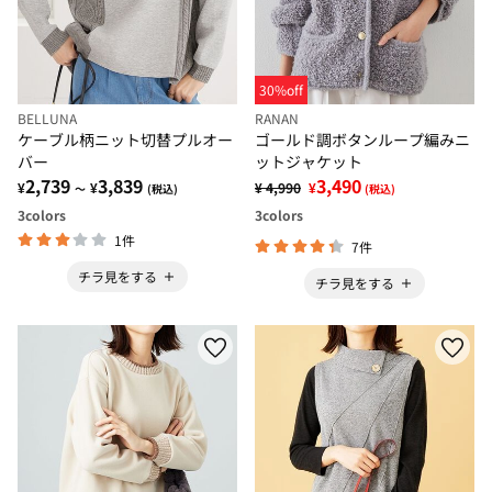
30%off
BELLUNA
RANAN
ケーブル柄ニット切替プルオー
ゴールド調ボタンループ編みニ
バー
ットジャケット
2,739
3,839
3,490
¥
¥
¥ 4,990
¥
～
(税込)
(税込)
3
colors
3
colors
1件
7件
チラ見をする
チラ見をする