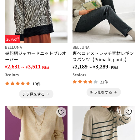
20%off
BELLUNA
BELLUNA
幾何柄ジャカードニットプルオ
裏ベロアストレッチ素材レギン
ーバー
スパンツ【Prima fit pants】
2,631
3,511
2,189
3,289
¥
¥
¥
¥
～
(税込)
～
(税込)
3
colors
5
colors
22件
10件
チラ見をする
チラ見をする