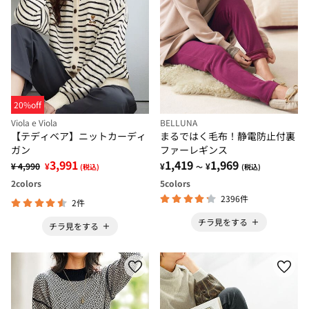
20%off
Viola e Viola
BELLUNA
【テディベア】ニットカーディ
まるではく毛布！静電防止付裏
ガン
ファーレギンス
3,991
1,419
1,969
¥ 4,990
¥
¥
¥
(税込)
～
(税込)
2
colors
5
colors
2396件
2件
チラ見をする
チラ見をする