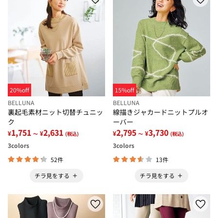
20%off
15%off
BELLUNA
BELLUNA
裏起毛素材ニット切替チュニッ
線描きジャカードニットプルオ
ク
ーバー
1,751
2,631
2,795
3,730
¥
¥
¥
¥
～
(税込)
～
(税込)
3
colors
3
colors
52件
13件
チラ見をする
チラ見をする