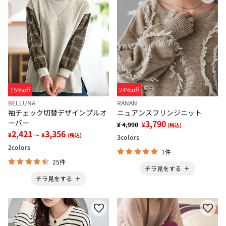
15%off
24%off
BELLUNA
RANAN
袖チェック切替デザインプルオ
ニュアンスフリンジニット
ーバー
3,790
¥ 4,990
¥
(税込)
2,421
3,356
¥
¥
～
(税込)
3
colors
2
colors
1件
25件
チラ見をする
チラ見をする