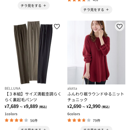
チラ見をする
チラ見をする
BELLUNA
alotta
【３本組】サイズ満載杢調らく
ふんわり裾ラウンドゆるニット
らく裏起毛パンツ
チュニック
7,689
9,889
2,690
2,990
¥
¥
¥
¥
～
(税込)
～
(税込)
1
colors
6
colors
56件
79件
チラ見をする
チラ見をする