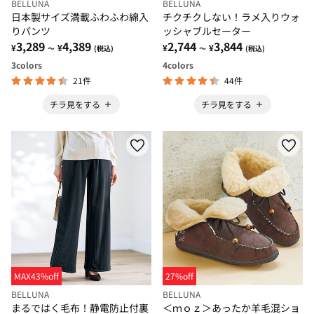
BELLUNA
BELLUNA
日本製サイズ満載ふわふわ綿入
チクチクしない！ラメ入りウォ
りパンツ
ッシャブルセーター
3,289
4,389
2,744
3,844
¥
¥
¥
¥
～
(税込)
～
(税込)
3
colors
4
colors
21件
44件
チラ見をする
チラ見をする
MAX43%off
27%off
BELLUNA
BELLUNA
まるではく毛布！静電防止付裏
＜ｍｏｚ＞あったか羊毛混ショ