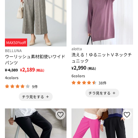
MAX50%off
alotta
BELLUNA
洗える！ゆるニットＶネックチ
ウーリッシュ素材釦使いワイド
ュニック
パンツ
2,990
¥
2,189
(税込)
¥ 4,389
¥
(税込)
6
colors
4
colors
38件
9件
チラ見をする
チラ見をする