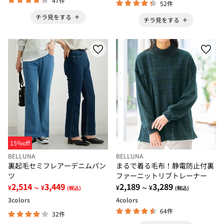
47件
52件
チラ見をする
チラ見をする
15%off
BELLUNA
BELLUNA
裏起毛セミフレアーデニムパン
まるで着る毛布！静電防止付裏
ツ
ファーニットリブトレーナー
2,514
3,449
2,189
3,289
¥
¥
¥
¥
～
(税込)
～
(税込)
3
colors
4
colors
64件
32件