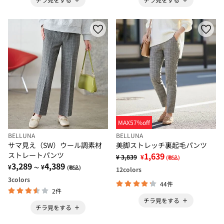
MAX57%off
BELLUNA
BELLUNA
サマ見え（SW）ウール調素材
美脚ストレッチ裏起毛パンツ
ストレートパンツ
1,639
¥ 3,839
¥
(税込)
3,289
4,389
¥
¥
～
(税込)
12
colors
3
colors
44件
2件
チラ見をする
チラ見をする