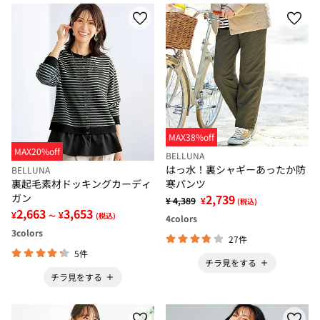
MAX38%off
MAX20%off
BELLUNA
はっ水！裏シャギーあったか防
BELLUNA
寒パンツ
裏起毛素材ドッキングカーディ
2,739
ガン
¥ 4,389
¥
(税込)
2,663
3,653
¥
¥
～
(税込)
4
colors
3
colors
27件
5件
チラ見をする
チラ見をする