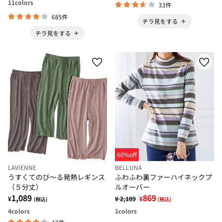
11
colors
33件
685件
チラ見をする
チラ見をする
60%off
LAVIENNE
BELLUNA
うすくてのび～る発熱レギンス
ふわふわ裏ファーハイネックプ
（５分丈）
ルオーバー
1,089
869
¥
¥ 2,189
¥
(税込)
(税込)
4
colors
1
colors