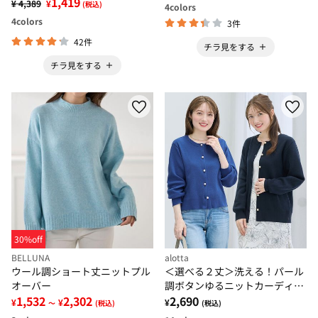
1,419
¥ 4,389
¥
(税込)
4
colors
4
colors
3件
42件
チラ見をする
チラ見をする
30%off
BELLUNA
alotta
ウール調ショート丈ニットプル
＜選べる２丈＞洗える！パール
オーバー
調ボタンゆるニットカーディガ
1,532
2,302
ン
2,690
¥
¥
¥
～
(税込)
(税込)