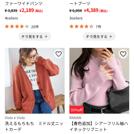
ファーワイドパンツ
ートブーツ
2,189
4,389
¥ 3,839
¥
¥ 6,050
¥
(税込)
(税込)
4
colors
3
colors
20件
7件
チラ見をする
チラ見をする
30%off
Viola e Viola
RANAN
洗えるもちもち ミドル丈ニッ
【春色追加】シアーフリル袖ハ
トカーデ
イネックリブニット