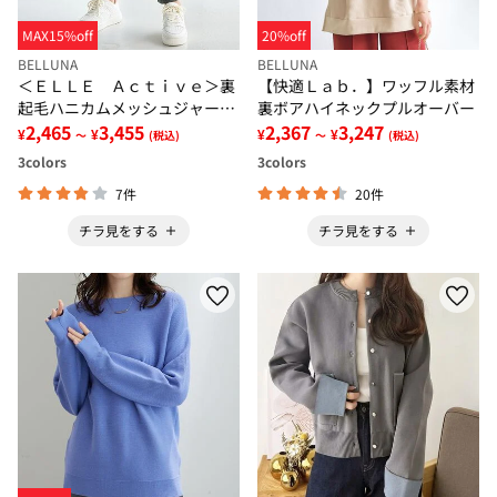
MAX15%off
20%off
BELLUNA
BELLUNA
＜ＥＬＬＥ Ａｃｔｉｖｅ＞裏
【快適Ｌａｂ．】ワッフル素材
起毛ハニカムメッシュジャージ
裏ボアハイネックプルオーバー
パンツ
2,465
3,455
2,367
3,247
¥
¥
¥
¥
～
(税込)
～
(税込)
3
colors
3
colors
7件
20件
チラ見をする
チラ見をする