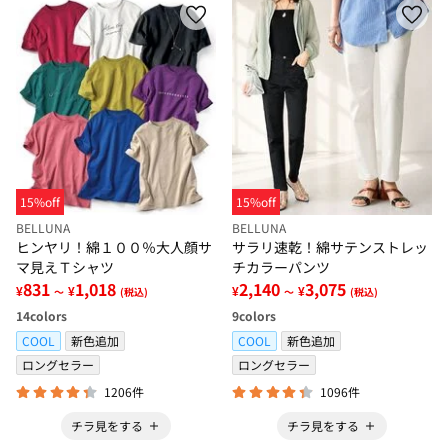
15%off
15%off
BELLUNA
BELLUNA
ヒンヤリ！綿１００％大人顔サ
サラリ速乾！綿サテンストレッ
マ見えＴシャツ
チカラーパンツ
831
1,018
2,140
3,075
¥
¥
¥
¥
～
(税込)
～
(税込)
14
colors
9
colors
COOL
新色追加
COOL
新色追加
ロングセラー
ロングセラー
1206件
1096件
チラ見をする
チラ見をする