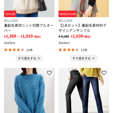
50%off
MAX63%off
BELLUNA
BELLUNA
裏起毛素材ニット切替プルオー
【2点セット】裏起毛素材衿デ
バー
ザインアンサンブル
1,369
1,919
1,639
¥
¥
¥ 4,389
¥
～
(税込)
(税込)
2
colors
3
colors
23件
11件
チラ見をする
チラ見をする