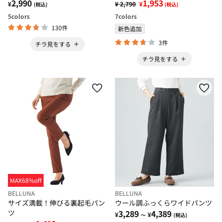
2,990
1,953
¥
¥ 2,790
¥
(税込)
(税込)
5
colors
7
colors
130件
新色追加
3件
チラ見をする
チラ見をする
MAX68%off
BELLUNA
BELLUNA
サイズ満載！伸びる裏起毛パン
ウール調ふっくらワイドパンツ
ツ
3,289
4,389
¥
¥
～
(税込)