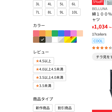
5%off
3L
4L
5L
6L
BELLUNA
7L
8L
9L
10L
綿１００％
ャツ
カラー
1,034
¥
～
17
colors
COOL
レビュー
チラ見を
4.5以上
4.0以上4.5未満
3.5以上4.0未満
3.5未満
商品タイプ
新作商品
割引商品