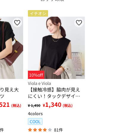
イチオシ
10%off
Viola e Viola
り見え大
【接触冷感】脇肉が見え
ツ
にくい！タックデザイン
タンクトップ
,521
1,340
¥
(税込)
¥ 1,490
(税込)
4
colors
COOL
6件
81件