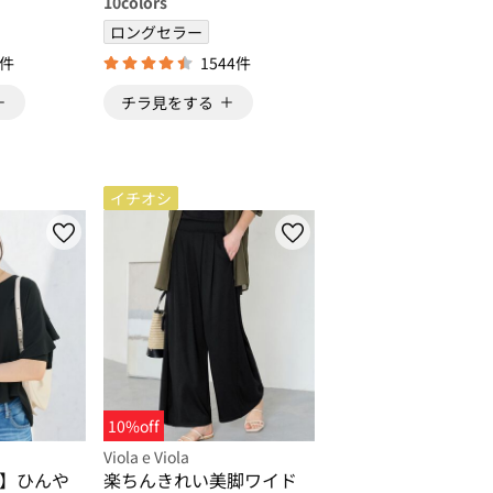
10
colors
ロングセラー
3件
1544件
チラ見をする
イチオシ
10%off
Viola e Viola
】ひんや
楽ちんきれい美脚ワイド