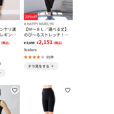
20%off
A HAPPY MARILYN
ンヤリ速
【Ｍ～８Ｌ／選べる丈】
レギンス
のび～るストレッチ！魔
法の美脚レギンスパンツ
2,151
¥
(税込)
¥ 2,690
(税込)
9
colors
95件
件
チラ見をする