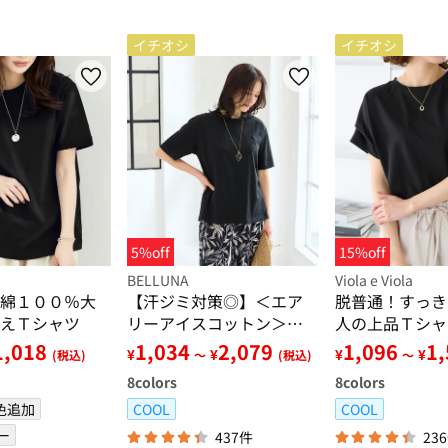
イチオシ
イチオシ
5%off
15%off
BELLUNA
Viola e Viola
綿１００％大
【汗ジミ対策◎】＜エア
脱普通！すっき
えＴシャツ
リーアイスコットン＞オ
人の上品Ｔシャ
ーバーサイズＴシャツ
1,018
1,034
2,079
1,096
1
¥
¥
¥
¥
(税込)
～
(税込)
～
【選べる袖丈】
8
colors
8
colors
色追加
COOL
COOL
ー
437件
23