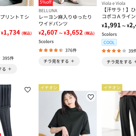
5%off
Viola e Viola
【汗サラ！】ひ
BELLUNA
コポコＡライン
プリントＴシ
レーヨン麻入りゆったり
ク
ワイドパンツ
1,991
2,
¥
¥
～
1,734
2,607
3,652
¥
¥
¥
(税込)
～
(税込)
5
colors
5
colors
COOL
376件
39
395件
チラ見をする
チラ見をする
する
イチオシ
イチオシ