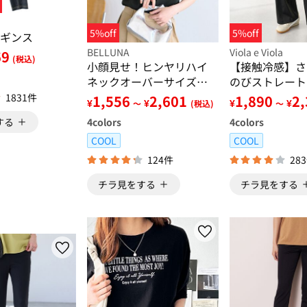
5%off
5%off
ギンス
BELLUNA
Viola e Viola
69
(税込)
小顔見せ！ヒンヤリハイ
【接触冷感】さ
ネックオーバーサイズＴ
のびストレート
シャツ
【選べる２丈】
1831件
1,556
2,601
1,890
2
¥
¥
¥
¥
～
(税込)
～
4
colors
4
colors
する
COOL
COOL
124件
28
チラ見をする
チラ見をする