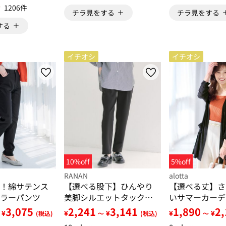
1206件
チラ見をする
チラ見をする
する
イチオシ
イチオシ
10%off
5%off
RANAN
alotta
！綿サテンス
【選べる股下】ひんやり
【選べる丈】さ
ラーパンツ
美脚シルエットタックパ
いサマーカーデ
ンツ
3,075
2,241
3,141
1,890
2
¥
¥
¥
¥
¥
(税込)
～
(税込)
～