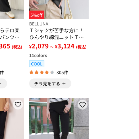
5%off
BELLUNA
らテロ楽
Ｔシャツが苦手な方に！
パンツ
ひんやり綿混ニットＴ
【選べるデザイン】
,365
2,079
3,124
¥
¥
(税込)
～
(税込)
11
colors
COOL
3件
305件
チラ見をする