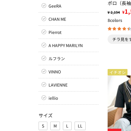
ポロ（長袖
GeeRA
1,
¥
¥ 2,194
CHAN ME
8
colors
Pierrot
チラ見を
A HAPPY MARILYN
ルフラン
VINNO
イチオシ
LAVIENNE
iellio
サイズ
S
M
L
LL