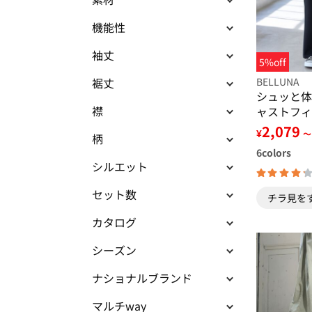
機能性
袖丈
5%off
裾丈
BELLUNA
シュッと体
襟
ャストフィ
パンツ
2,079
¥
～
柄
6
colors
シルエット
セット数
チラ見を
カタログ
シーズン
ナショナルブランド
マルチway