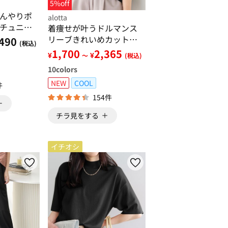
5%off
んやりポ
alotta
チュニッ
着痩せが叶うドルマンス
リーブきれいめカットソ
490
(税込)
ー
1,700
2,365
¥
¥
～
(税込)
10
colors
NEW
COOL
件
154件
チラ見をする
イチオシ