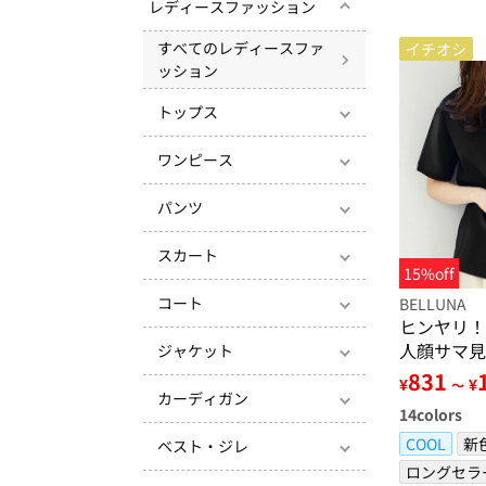
レディースファッション
すべてのレディースファ
イチオシ
ッション
トップス
ワンピース
パンツ
スカート
15%off
コート
BELLUNA
ヒンヤリ！
人顔サマ見
ジャケット
831
¥
¥
～
カーディガン
14
colors
COOL
新
ベスト・ジレ
ロングセラ