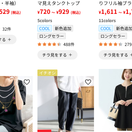
・半袖）
マ見えタンクトップ
りフリル袖ブラ
ャツ
529
720
929
1,611
1
¥
¥
¥
¥
(税込)
～
(税込)
～
5
colors
11
colors
COOL
新色追加
COOL
新色追
32件
ロングセラー
ロングセラー
する
488件
27
チラ見をする
チラ見をする
イチオシ