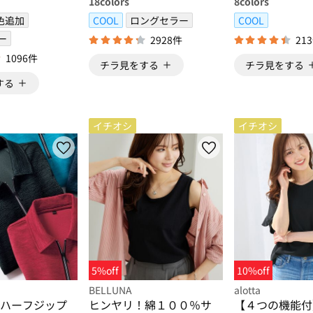
18
colors
8
colors
色追加
COOL
ロングセラー
COOL
ー
2928件
21
1096件
チラ見をする
チラ見をする
する
イチオシ
イチオシ
5%off
10%off
BELLUNA
alotta
ハーフジップ
ヒンヤリ！綿１００％サ
【４つの機能付