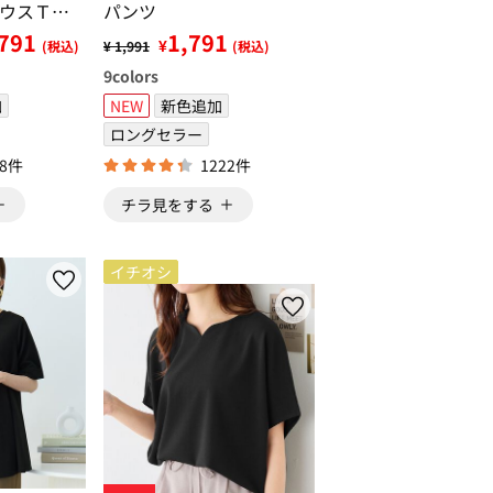
ウスＴシ
パンツ
,791
1,791
¥
(税込)
¥ 1,991
(税込)
9
colors
加
NEW
新色追加
ロングセラー
98件
1222件
チラ見をする
イチオシ