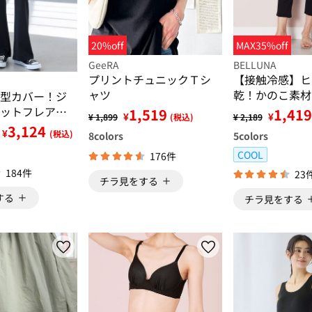
20%off
MAX35%off
GeeRA
BELLUNA
プリントチュニックＴシ
【接触冷感】ヒ
ャツ
乾！かのこ素材
型カバー！ジ
パンツ
ットフレアー
1,519
1,419
¥
¥
¥ 1,899
(税込)
¥ 2,189
3,124
¥
(税込)
8
colors
5
colors
COOL
176件
184件
23
チラ見をする
する
チラ見をする