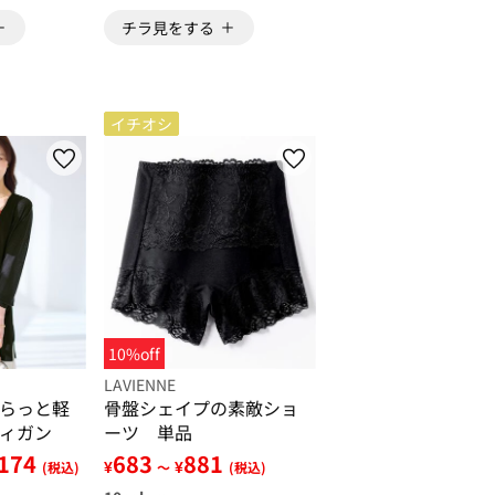
チラ見をする
イチオシ
10%off
LAVIENNE
らっと軽
骨盤シェイプの素敵ショ
ィガン
ーツ 単品
,174
683
881
¥
¥
(税込)
～
(税込)