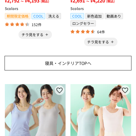
2,792
4,193
2,691
4,220
¥
¥
¥
¥
～
(税込)
～
(税込)
冷感・防ダニ・カーペット＞
ボックスシーツ・寝苦しさ対策
5
colors
5
colors
＞
期間限定価格
COOL
洗える
COOL
新色追加
動画あり
ロングセラー
152件
64件
チラ見をする
チラ見をする
寝具・インテリアTOPへ