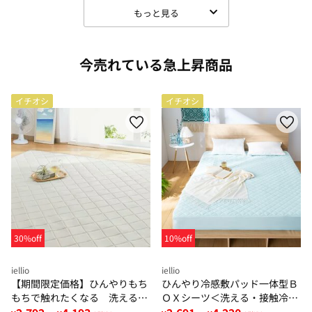
もっと見る
今売れている急上昇商品
イチオシ
イチオシ
30%off
10%off
iellio
iellio
【期間限定価格】ひんやりもち
ひんやり冷感敷パッド一体型Ｂ
もちで触れたくなる 洗えるラ
ＯＸシーツ＜洗える・接触冷
グ＜低反発・滑りにくい・接触
感・抗菌防臭・時短・家事楽・