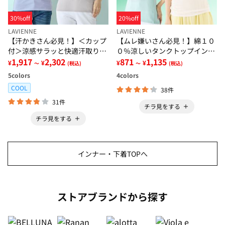
30%off
20%off
LAVIENNE
LAVIENNE
【汗かきさん必見！】＜カップ
【ムレ嫌いさん必見！】綿１０
付＞涼感サラッと快適汗取りタ
０％涼しいタンクトップインナ
ンクトップインナー＜さらりラ
1,917
2,302
ー＜さらりラボ＞
871
1,135
¥
¥
¥
¥
～
(税込)
～
(税込)
ボ＞
5
colors
4
colors
COOL
38件
31件
チラ見をする
チラ見をする
インナー・下着TOPへ
ストアブランドから探す