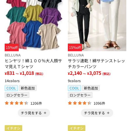
15%off
15%off
BELLUNA
BELLUNA
ヒンヤリ！綿１００％大人顔サ
サラリ速乾！綿サテンストレッ
マ見えＴシャツ
チカラーパンツ
831
1,018
2,140
3,075
¥
¥
¥
¥
～
(税込)
～
(税込)
14
colors
9
colors
COOL
新色追加
COOL
新色追加
ロングセラー
ロングセラー
1206件
1096件
チラ見をする
チラ見をする
イチオシ
イチオシ