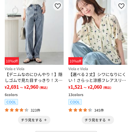
10%off
10%off
Viola e Viola
Viola e Viola
【デニムなのにひんやり！】隠
【選べる２丈】シワになりにく
しゴムで見た目すっきり！スト
い！さらっと涼感フレアスリー
レッチ楽ちんデニム
2,691
2,960
ブブラウス
1,521
2,060
¥
¥
¥
¥
～
(税込)
～
(税込)
6
colors
13
colors
COOL
COOL
323件
345件
チラ見をする
チラ見をする