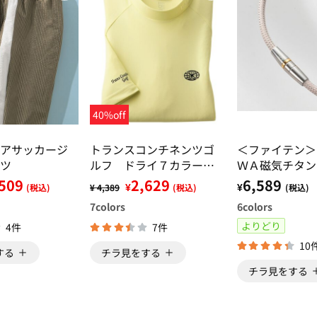
40%off
アサッカージ
トランスコンチネンツゴ
＜ファイテン＞
ツ
ルフ ドライ７カラーズ
ＷＡ磁気チタン
シャツ
ス メタルトッ
509
2,629
6,589
¥
¥
(税込)
¥ 4,389
(税込)
(税込)
7
colors
6
colors
よりどり
4件
7件
10
する
チラ見をする
チラ見をする