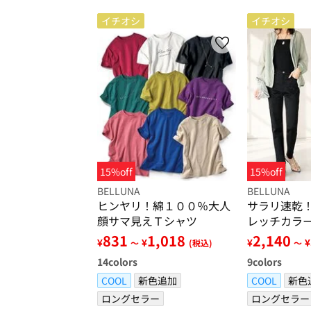
イチオシ
イチオシ
15%off
15%off
BELLUNA
BELLUNA
ヒンヤリ！綿１００％大人
サラリ速乾
顔サマ見えＴシャツ
レッチカラ
831
1,018
2,140
¥
¥
¥
¥
～
(税込)
～
14
colors
9
colors
COOL
新色追加
COOL
新色
ロングセラー
ロングセラー