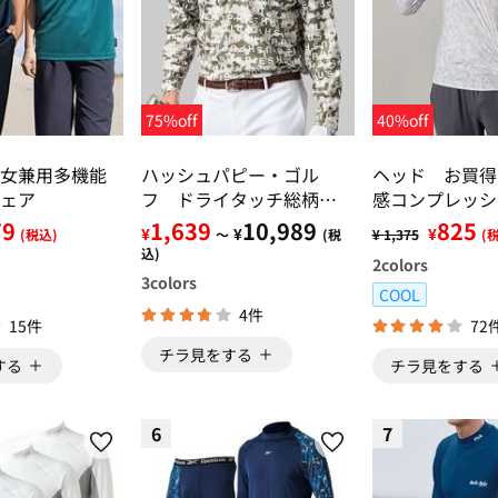
75%off
40%off
女兼用多機能
ハッシュパピー・ゴル
ヘッド お買得
ェア
フ ドライタッチ総柄ポ
感コンプレッシ
ロシャツ
ナー
79
1,639
10,989
825
¥
¥
¥
(税込)
～
(税
¥ 1,375
(
込)
2
colors
3
colors
COOL
4件
15件
72
チラ見をする
する
チラ見をする
6
7