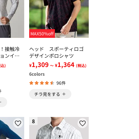
MAX50%off
！接触冷
ヘッド スポーティロゴ
ョンイン
デザインポロシャツ
1,309
1,364
¥
¥
税込)
～
(税込)
6
colors
96件
件
チラ見をする
8