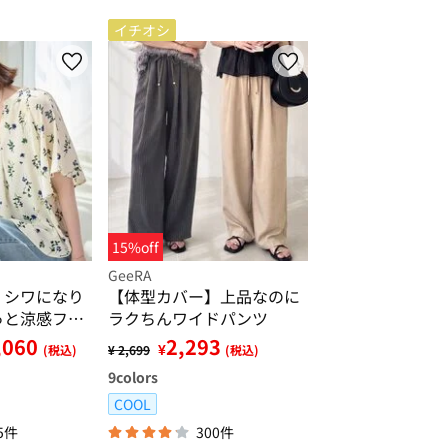
イチオシ
15%off
GeeRA
】シワになり
【体型カバー】上品なのに
っと涼感フレ
ラクちんワイドパンツ
ラウス
,060
2,293
¥
(税込)
¥ 2,699
(税込)
9
colors
COOL
5件
300件