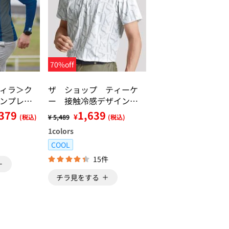
70%off
ィラ＞ク
ザ ショップ ティーケ
ンプレッ
ー 接触冷感デザインポ
ロシャツ
,379
1,639
¥
(税込)
¥ 5,489
(税込)
1
colors
COOL
15件
チラ見をする