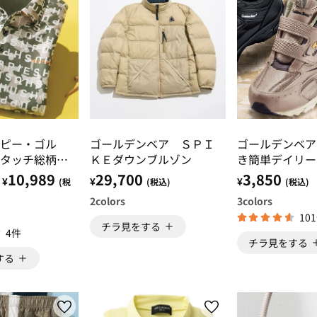
ピー・ゴル
ゴールデンベア ＳＰＩ
ゴールデンベア
タッチ総柄ポ
ＫＥダウンブルゾン
き簡単デイリー
ー
10,989
29,700
3,850
¥
¥
¥
(税
(税込)
(税込)
2
colors
3
colors
10
チラ見をする
4件
チラ見をする
する