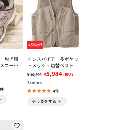
45%off
 脱ぎ履
インスパイア 多ポケッ
スニーカ
トメッシュ切替ベスト
5,984
¥
¥ 10,890
(税込)
3
colors
1件
4件
チラ見をする