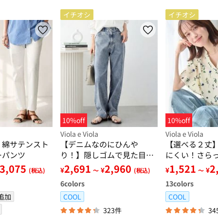
イチオシ
イチオシ
10%off
10%off
Viola e Viola
Viola e Viola
！綿サテンスト
【デニムなのにひんや
【選べる２丈
ーパンツ
り！】隠しゴムで見た目す
にくい！さら
っきり！ストレッチ楽ちん
アスリーブブ
3,075
2,691
2,960
1,521
2
¥
¥
¥
¥
(税込)
～
(税込)
～
デニム
6
colors
13
colors
追加
COOL
COOL
323件
34