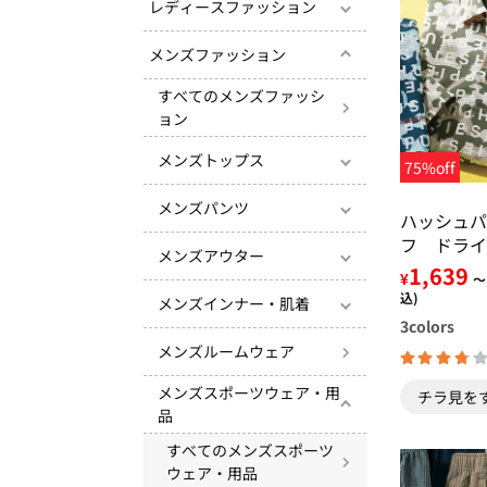
レディースファッション
メンズファッション
すべてのメンズファッシ
ョン
メンズトップス
75%off
メンズパンツ
ハッシュパ
フ ドライ
メンズアウター
ロシャツ
1,639
¥
～
込)
メンズインナー・肌着
3
colors
メンズルームウェア
メンズスポーツウェア・用
チラ見を
品
すべてのメンズスポーツ
ウェア・用品