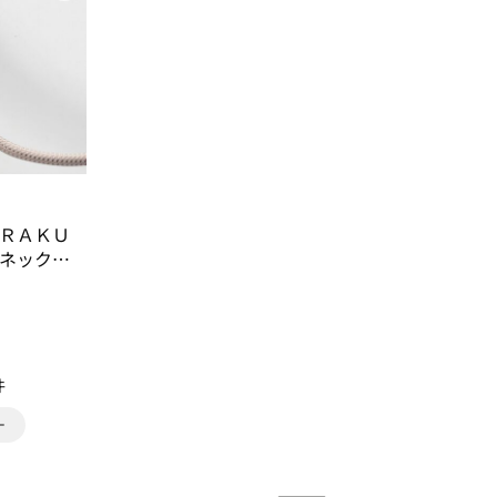
ＲＡＫＵ
ネックレ
プ
件