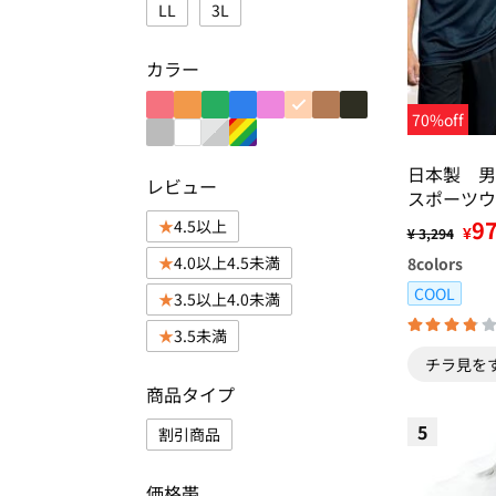
LL
3L
カラー
70%off
日本製 男
レビュー
スポーツウ
9
4.5以上
¥
¥ 3,294
4.0以上4.5未満
8
colors
COOL
3.5以上4.0未満
3.5未満
チラ見を
商品タイプ
5
割引商品
価格帯