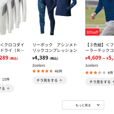
30%off
＜クロコダイ
リーボック アシンメト
【３色組】＜フ
ドライ（Ｒ）
リックコンプレッション
ーラーテックコ
ックコンプレ
ション
289
4,389
4,609
5
¥
¥
¥
(税込)
(税込)
～
2
colors
1
colors
46件
4件
15件
チラ見をする
チラ見をする
する
もっと見る