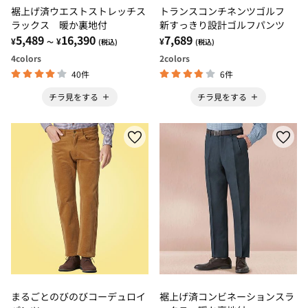
裾上げ済ウエストストレッチス
トランスコンチネンツゴルフ
ラックス 暖か裏地付
新すっきり設計ゴルフパンツ
5,489
16,390
7,689
¥
¥
¥
～
(税込)
(税込)
4
colors
2
colors
40件
6件
チラ見をする
チラ見をする
まるごとのびのびコーデュロイ
裾上げ済コンビネーションスラ