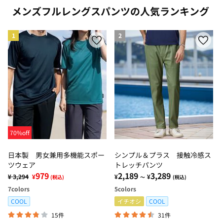
メンズフルレングスパンツの人気ランキング
1
2
70%off
日本製 男女兼用多機能スポー
シンプル＆プラス 接触冷感ス
ツウェア
トレッチパンツ
979
2,189
3,289
¥ 3,294
¥
¥
¥
(税込)
～
(税込)
7
colors
5
colors
COOL
イチオシ
COOL
15件
31件