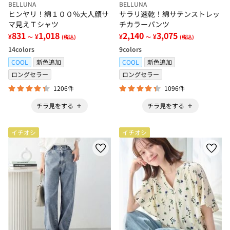
BELLUNA
BELLUNA
ヒンヤリ！綿１００％大人顔サ
サラリ速乾！綿サテンストレッ
マ見えＴシャツ
チカラーパンツ
831
1,018
2,140
3,075
¥
¥
¥
¥
～
(税込)
～
(税込)
14
colors
9
colors
COOL
新色追加
COOL
新色追加
ロングセラー
ロングセラー
1206件
1096件
チラ見をする
チラ見をする
イチオシ
イチオシ