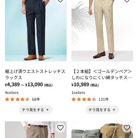
裾上げ済ウエストストレッチス
【２本組】＜ゴールデンベア＞
ラックス
しわになりにくい綿タッチスラ
4,389
13,090
ックス
10,989
¥
¥
¥
～
(税込)
(税込)
4
colors
1
colors
68件
131件
チラ見をする
チラ見をする