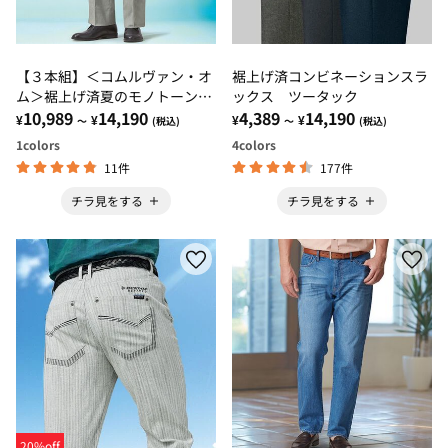
【３本組】＜コムルヴァン・オ
裾上げ済コンビネーションスラ
ム＞裾上げ済夏のモノトーンス
ックス ツータック
ラックス
10,989
14,190
4,389
14,190
¥
¥
¥
¥
～
(税込)
～
(税込)
1
colors
4
colors
11件
177件
チラ見をする
チラ見をする
20%off