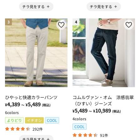
チラ見をする
チラ見をする
3
4
ひやっと快適カラーパンツ
コムルヴァン・オム 涼感翡翠
4,389
5,489
（ひすい）ジーンズ
¥
¥
～
(税込)
5,489
10,989
¥
¥
～
(税込)
6
colors
4
colors
よりどり
イチオシ
COOL
COOL
292件
91件
チラ見をする