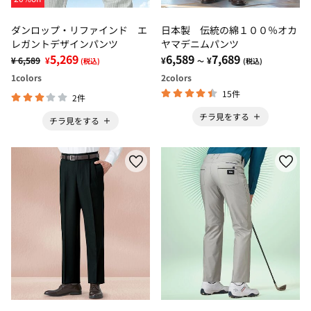
ダンロップ・リファインド エ
日本製 伝統の綿１００％オカ
レガントデザインパンツ
ヤマデニムパンツ
5,269
6,589
7,689
¥ 6,589
¥
¥
¥
(税込)
～
(税込)
1
colors
2
colors
15件
2件
チラ見をする
チラ見をする