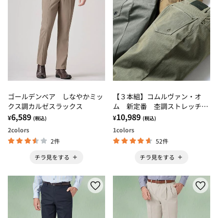
ゴールデンベア しなやかミッ
【３本組】コムルヴァン・オ
クス調カルゼスラックス
ム 新定番 杢調ストレッチパ
6,589
ンツ
10,989
¥
¥
(税込)
(税込)
2
colors
1
colors
2件
52件
チラ見をする
チラ見をする