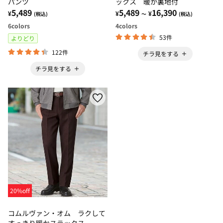
パンツ
ックス 暖か裏地付
5,489
5,489
16,390
¥
¥
¥
(税込)
～
(税込)
6
colors
4
colors
53件
よりどり
122件
チラ見をする
チラ見をする
20%off
コムルヴァン・オム ラクして