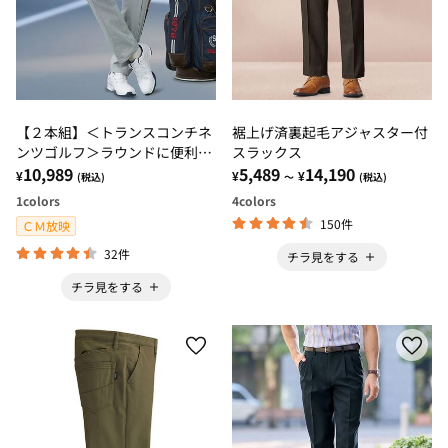
【２本組】＜トランスコンチネ
裾上げ済裏起毛アジャスター付
ンツゴルフ＞ラウンドに便利な
スラックス
アクティブパンツ
10,989
5,489
14,190
¥
¥
¥
(税込)
～
(税込)
1
colors
4
colors
150件
ＣＭ放映
32件
チラ見をする
チラ見をする