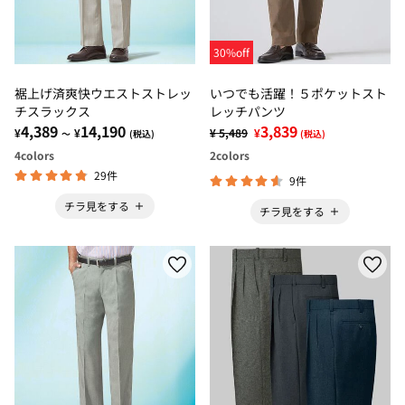
30%off
裾上げ済爽快ウエストストレッ
いつでも活躍！５ポケットスト
チスラックス
レッチパンツ
4,389
14,190
3,839
¥
¥
¥ 5,489
¥
～
(税込)
(税込)
4
colors
2
colors
29件
9件
チラ見をする
チラ見をする