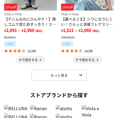
10%off
10%off
Viola e Viola
Viola e Viola
【デニムなのにひんやり！】隠
【選べる２丈】シワになりにく
しゴムで見た目すっきり！スト
い！さらっと涼感フレアスリー
レッチ楽ちんデニム
2,691
2,960
ブブラウス
1,521
2,060
¥
¥
¥
¥
～
(税込)
～
(税込)
6
colors
13
colors
COOL
COOL
323件
345件
チラ見をする
チラ見をする
もっと見る
ストアブランドから探す