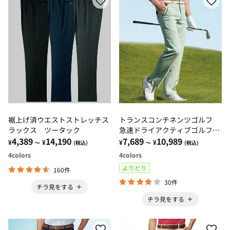
裾上げ済ウエストストレッチス
トランスコンチネンツゴルフ
ラックス ツータック
急速ドライアクティブゴルフパ
4,389
14,190
ンツ
7,689
10,989
¥
¥
¥
¥
～
(税込)
～
(税込)
4
colors
4
colors
よりどり
160件
30件
チラ見をする
チラ見をする