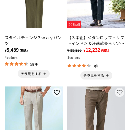
20%off
スタイルチェンジ３ｗａｙパン
【３本組】＜ダンロップ・リフ
ツ
ァインド＞吸汗速乾楽らく定番
5,489
スラックス
12,232
¥
¥ 15,290
¥
(税込)
(税込)
4
colors
1
colors
58件
3件
チラ見をする
チラ見をする