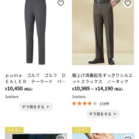
ｐｕｍａ ゴルフ ゴルフ Ｄ
裾上げ済裏起毛すっきりシルエ
ＥＡＬＥＲ テーラード パン
ットスラックス ノータック
ツ
10,450
10,989
14,190
¥
¥
¥
(税込)
～
(税込)
1
colors
1
colors
159件
チラ見をする
チラ見をする
イチオシ
イチオシ