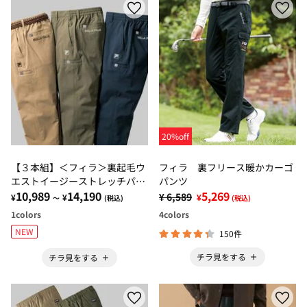
20%off
【３本組】＜フィラ＞裏起毛ウ
フィラ 裏フリース暖かカーゴ
エストイージーストレッチパン
パンツ
ツ
10,989
14,190
5,269
¥ 6,589
¥
¥
¥
～
(税込)
(税込)
1
colors
4
colors
NEW
150件
チラ見をする
チラ見をする