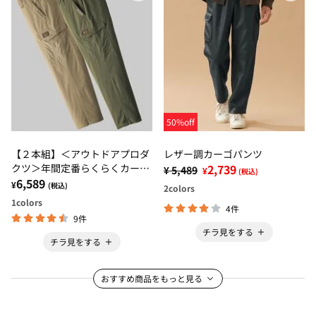
50%off
【２本組】＜アウトドアプロダ
レザー調カーゴパンツ
クツ＞年間定番らくらくカーゴ
2,739
¥ 5,489
¥
(税込)
パンツ
6,589
¥
(税込)
2
colors
1
colors
4件
9件
チラ見をする
チラ見をする
おすすめ商品をもっと見る