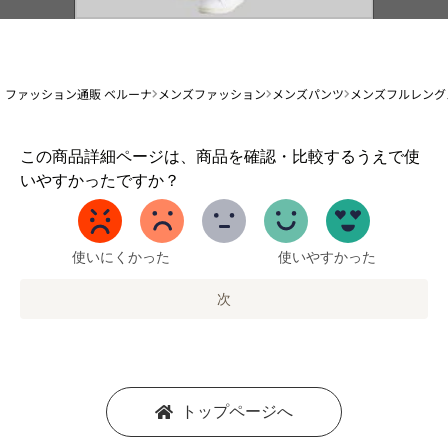
ファッション通販 ベルーナ
メンズファッション
メンズパンツ
メンズフルレング
1
この商品詳細ページは、商品を確認・比較するうえで使
か
いやすかったですか？
ら
5
ま
で
使いにくかった
使いやすかった
の
オ
次
プ
シ
ョ
ン
を
トップページへ
選
択