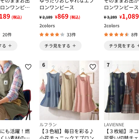
そのままお出
ゆったりおしゃれなエプ
そのままお出か
ロンワンピー
ロンワンピース
ロンワンピース
189
869
1,089
¥
¥
(税込)
¥ 2,189
(税込)
¥ 3,289
2
colors
2
colors
20件
33件
8件
する
チラ見をする
チラ見をする
6
7
ルフラン
LAVIENNE
にも活躍！燃
【３色組】毎日を彩る♪
【３枚組】ネコ
くい素材のエ
小花チュニックエプロン
可愛い切替チェ