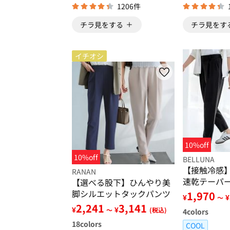
1206件
チラ見をする
チラ見をす
イチオシ
10%off
10%off
BELLUNA
【接触冷感
RANAN
速乾テーパ
【選べる股下】ひんやり美
脚シルエットタックパンツ
1,970
¥
¥
～
2,241
3,141
¥
¥
～
(税込)
4
colors
18
colors
COOL