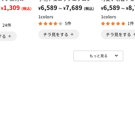
ロン
1,309
6,589
7,689
6,589
8,
¥
¥
¥
¥
¥
(税込)
～
(税込)
～
1
colors
1
colors
5件
1件
24件
チラ見をする
チラ見をする
する
もっと見る