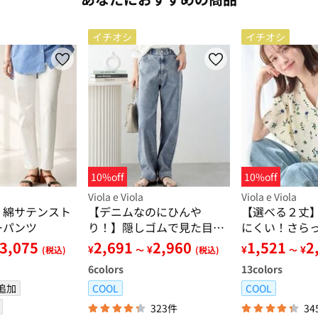
イチオシ
イチオシ
10%off
10%off
Viola e Viola
Viola e Viola
！綿サテンスト
【デニムなのにひんや
【選べる２丈
ーパンツ
り！】隠しゴムで見た目す
にくい！さら
っきり！ストレッチ楽ちん
アスリーブブ
3,075
2,691
2,960
1,521
2
¥
¥
¥
¥
(税込)
～
(税込)
～
デニム
6
colors
13
colors
追加
COOL
COOL
323件
34