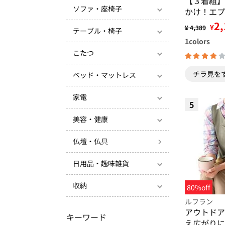
【３着組】
ソファ・座椅子
かけ！エプ
ス
2,
¥
¥ 4,389
テーブル・椅子
1
colors
こたつ
チラ見を
ベッド・マットレス
家電
5
美容・健康
仏壇・仏具
日用品・趣味雑貨
収納
80%off
ルフラン
アウトドア
キーワード
え広がりに