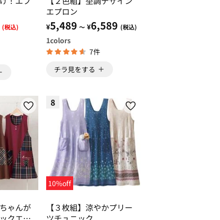
け！エプ
【２色組】杢調デザイン
エプロン
5,489
6,589
¥
¥
(税込)
～
(税込)
1
colors
7件
チラ見をする
8
10%off
ちゃんが
【３枚組】涼やかプリー
ックエプ
ツチュニック