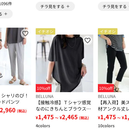
1096件
チラ見をする
チラ見をする
る
イチオシ
イチオシ
10%off
10%off
】シャリのび！
BELLUNA
BELLUNA
ードパンツ
【接触冷感】Ｔシャツ感覚
【再入荷】美
なのにきちんとブラウス見
材アンクル丈
2,960
(税込)
え！半袖プルオーバー
ツ
1,475
2,465
1,475
1
¥
¥
¥
¥
～
(税込)
～
4
colors
10
colors