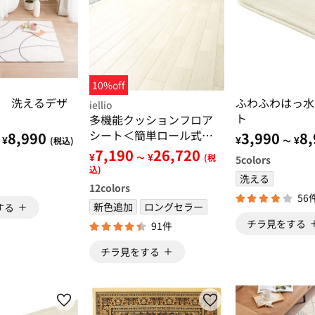
10%off
 洗えるデザ
ふわふわはっ水
iellio
ト
多機能クッションフロア
シート＜簡単ロール式・
8,990
3,990
8,
¥
¥
¥
(税込)
～
フローリング調・防水・
7,190
26,720
¥
¥
～
(税
5
colors
はっ水・日本製・抗菌・
込)
洗える
防カビ・防炎＞
12
colors
56
新色追加
ロングセラー
する
チラ見をする
91件
チラ見をする