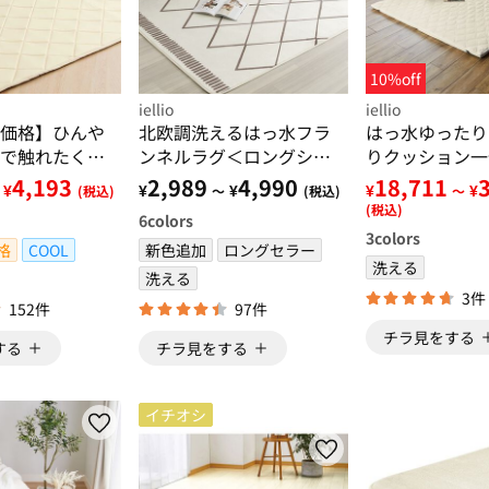
10%off
iellio
iellio
価格】ひんや
北欧調洗えるはっ水フラ
はっ水ゆったり
で触れたくな
ンネルラグ＜ロングシー
りクッション一
ラグ＜低反
ズン・床暖対応・洗濯可
＜洗える・布帛
4,193
2,989
4,990
18,711
¥
¥
¥
¥
¥
(税込)
～
(税込)
～
くい・接触冷
能・ウォッシャブル・お
く）タイプ・フ
(税込)
6
colors
・カーペット
しゃれ・はっ水＞
ァ・ローソファ
3
colors
格
COOL
新色追加
ロングセラー
グシーズン＞
洗える
洗える
3件
152件
97件
チラ見をする
する
チラ見をする
イチオシ