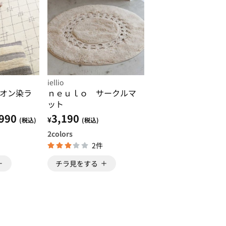
iellio
オン染ラ
ｎｅｕｌｏ サークルマ
ット
990
3,190
¥
(税込)
(税込)
2
colors
2件
チラ見をする