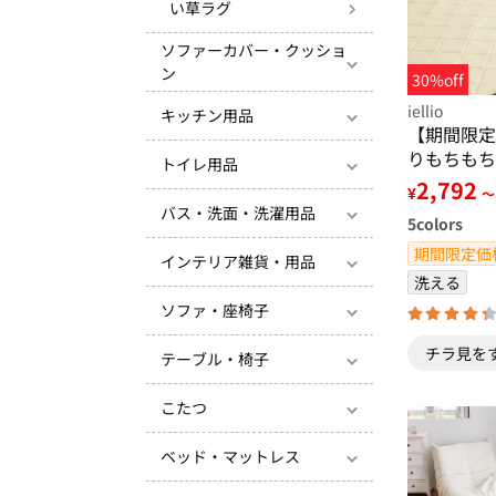
い草ラグ
ソファーカバー・クッショ
ン
30%off
iellio
キッチン用品
【期間限定
りもちもち
トイレ用品
る 洗える
2,792
¥
～
発・滑りに
バス・洗面・洗濯用品
5
colors
感・防ダニ
＞
期間限定価
インテリア雑貨・用品
洗える
ソファ・座椅子
チラ見を
テーブル・椅子
こたつ
ベッド・マットレス