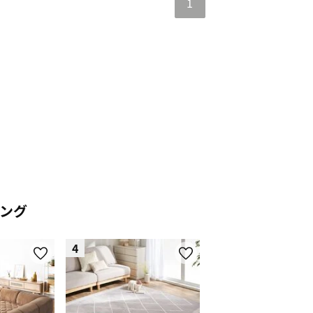
1
 長方形
ング
4