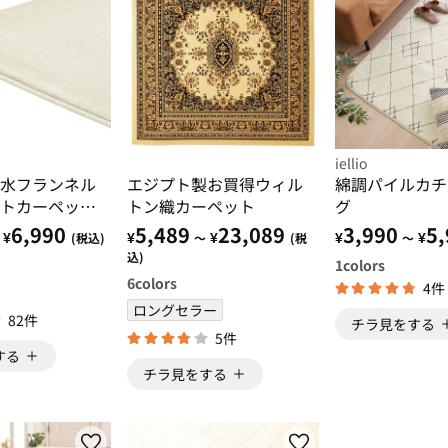
iellio
水フランネル
エジプト製お買得ウィル
綿調パイルカチ
トカーペット
トン織カーペット
グ
・洗濯可能＞
6,990
5,489
23,089
3,990
5,
¥
¥
¥
¥
¥
(税込)
～
(税
～
込)
1
colors
6
colors
4件
ロングセラー
82件
チラ見をする
5件
する
チラ見をする