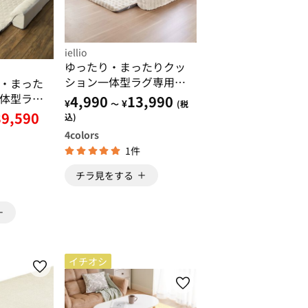
iellio
ゆったり・まったりクッ
ション一体型ラグ専用カ
・まった
バー
体型ラグ
4,990
13,990
¥
¥
～
(税
（ふは
39,590
込)
ロアソフ
4
colors
ー・ロン
1件
チラ見をする
イチオシ