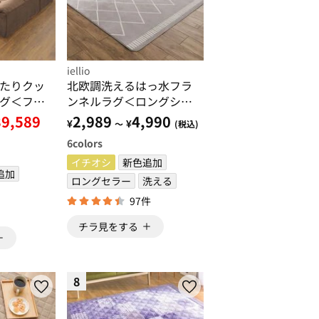
iellio
たりクッ
北欧調洗えるはっ水フラ
グ＜フロ
ンネルラグ＜ロングシー
ソファー
ズン・床暖対応・洗濯可
39,589
2,989
4,990
¥
¥
～
(税込)
能・ウォッシャブル・お
6
colors
しゃれ・はっ水＞
イチオシ
新色追加
追加
ロングセラー
洗える
97件
チラ見をする
8