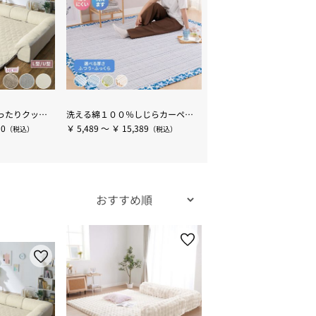
はっ水ゆったり・まったりクッション一体型ラグ＜洗える・布帛（ふはく）タイプ・フロアソファ・ローソファー・ロングシーズン＞
洗える綿１００％しじらカーペット
90
￥ 5,489 ～ ￥ 15,389