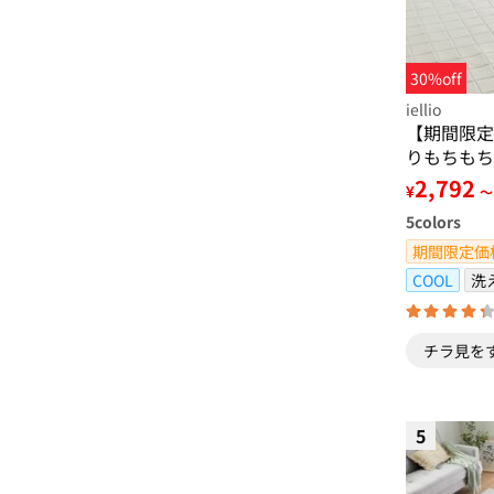
30%off
iellio
【期間限定
りもちもち
る 洗える
2,792
¥
～
発・滑りに
5
colors
感・防ダニ
＞
期間限定価
COOL
洗
チラ見を
5