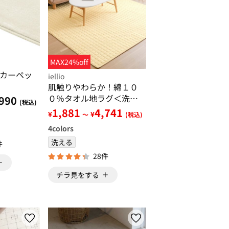
MAX24%off
カーペッ
iellio
肌触りやわらか！綿１０
０％タオル地ラグ＜洗濯
990
(税込)
機で洗える・コットン・
1,881
4,741
¥
¥
～
(税込)
カーペット・オールシー
4
colors
ズン・裏面滑り止め加工
＞
洗える
件
28件
チラ見をする