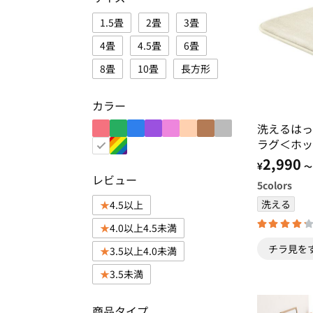
1.5畳
2畳
3畳
4畳
4.5畳
6畳
8畳
10畳
長方形
カラー
洗えるはっ
ラグ＜ホッ
対応・撥水
2,990
¥
～
レビュー
5
colors
洗える
4.5以上
4.0以上4.5未満
チラ見を
3.5以上4.0未満
3.5未満
商品タイプ