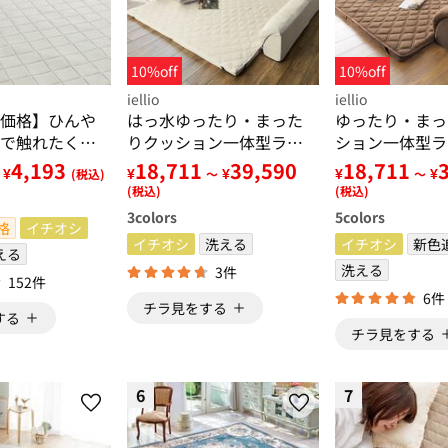
10%off
10%off
iellio
iellio
価格】ひんや
はっ水ゆったり・まった
ゆったり・まっ
で触れたくな
りクッション一体型ラグ
ション一体型ラ
ラグ＜低反
＜洗える・布帛（ふは
アソファ・ロー
4,193
18,711
39,590
18,711
¥
¥
¥
¥
¥
(税込)
～
～
くい・接触冷
く）タイプ・フロアソフ
＞
(税込)
(税込)
・カーペット
ァ・ローソファー・ロン
3
colors
5
colors
格
イチオシ
グシーズン＞
イチオシ
洗える
イチオシ
新色
える
洗える
3件
152件
6件
チラ見をする
する
チラ見をする
6
7