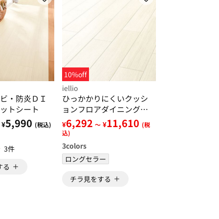
10%off
iellio
ビ・防炎ＤＩ
ひっかかりにくいクッシ
ットシート
ョンフロアダイニングラ
グ
5,990
6,292
11,610
¥
¥
¥
(税込)
～
(税
込)
3
colors
3件
ロングセラー
する
チラ見をする