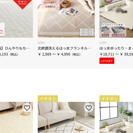
iellio
iellio
【期間限定価格】ひんやりもちもちで触れたくなる 洗えるラグ＜低反発・滑りにくい・接触冷感・防ダニ・カーペット＞
北欧調洗えるはっ水フランネルラグ＜ロングシーズン・床暖対応・洗濯可能・ウォッシャブル・おしゃれ・はっ水＞
,193
￥ 2,989 ～ ￥ 4,990
￥18,711 ～ ￥ 39,5
10%OFF
イチオシ
イチオシ