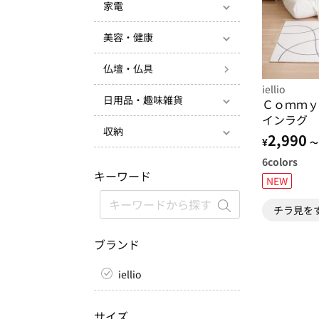
家電
美容・健康
仏壇・仏具
iellio
日用品・趣味雑貨
Ｃｏｍｍｙ
インラグ
収納
2,990
¥
～
6
colors
キーワード
NEW
チラ見を
ブランド
iellio
サイズ