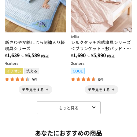
iellio
新さわやか綿しじら刺繍入り軽
シルクタッチ冷感寝具シリーズ
寝具シリーズ
＜ブランケット・敷パッド・枕
1,639
6,589
カバー・枕＞
1,690
5,990
¥
¥
¥
¥
～
(税込)
～
(税込)
4
colors
2
colors
イチオシ
洗える
COOL
9件
6件
チラ見をする
チラ見をする
もっと見る
あなたにおすすめの商品