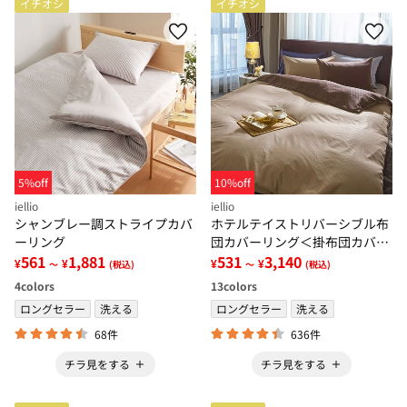
イチオシ
イチオシ
5%off
10%off
iellio
iellio
シャンブレー調ストライプカバ
ホテルテイストリバーシブル布
ーリング
団カバーリング＜掛布団カバ
561
1,881
ー・フィットシーツ・ボックス
531
3,140
¥
¥
¥
¥
～
(税込)
～
(税込)
シーツ・枕カバー・１年中快適
4
colors
13
colors
＞
ロングセラー
洗える
ロングセラー
洗える
68件
636件
チラ見をする
チラ見をする