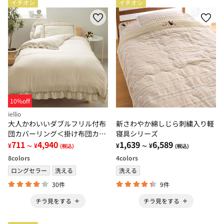
イチオシ
イチオシ
10%off
iellio
大人かわいいダブルフリル付布
新さわやか綿しじら刺繍入り軽
団カバーリング＜掛け布団カバ
寝具シリーズ
ー・ボックスシーツ・枕カバ
711
4,940
1,639
6,589
¥
¥
¥
¥
～
(税込)
～
(税込)
ー・ずれにくい・オールシーズ
8
colors
4
colors
ン・淡色＞
ロングセラー
洗える
洗える
30件
9件
チラ見をする
チラ見をする