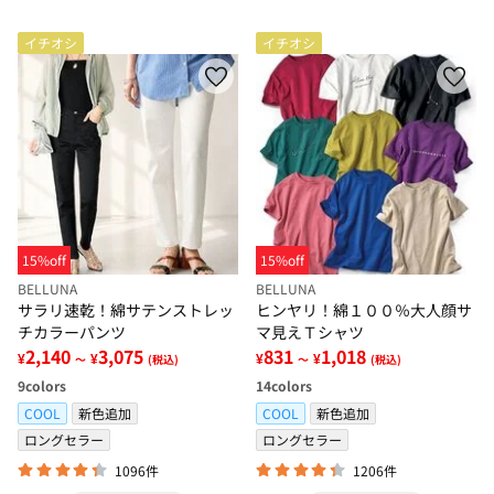
イチオシ
イチオシ
15%off
15%off
BELLUNA
BELLUNA
サラリ速乾！綿サテンストレッ
ヒンヤリ！綿１００％大人顔サ
チカラーパンツ
マ見えＴシャツ
2,140
3,075
831
1,018
¥
¥
¥
¥
～
(税込)
～
(税込)
9
colors
14
colors
COOL
新色追加
COOL
新色追加
ロングセラー
ロングセラー
1096件
1206件