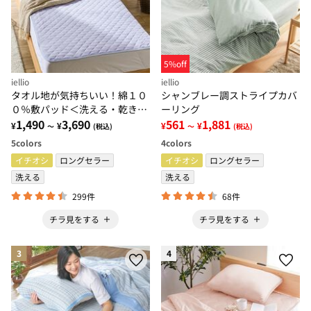
5%off
iellio
iellio
タオル地が気持ちいい！綿１０
シャンブレー調ストライプカバ
０％敷パッド＜洗える・乾きや
ーリング
すい・オールシーズン・天然素
1,490
3,690
561
1,881
¥
¥
¥
¥
～
(税込)
～
(税込)
材＞
5
colors
4
colors
イチオシ
ロングセラー
イチオシ
ロングセラー
洗える
洗える
299件
68件
チラ見をする
チラ見をする
3
4