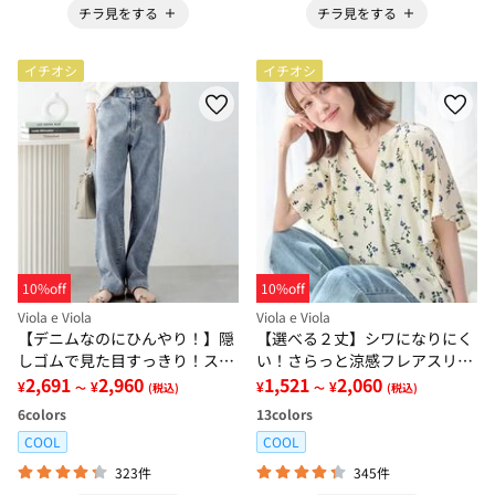
チラ見をする
チラ見をする
イチオシ
イチオシ
10%off
10%off
Viola e Viola
Viola e Viola
【デニムなのにひんやり！】隠
【選べる２丈】シワになりにく
しゴムで見た目すっきり！スト
い！さらっと涼感フレアスリー
レッチ楽ちんデニム
2,691
2,960
ブブラウス
1,521
2,060
¥
¥
¥
¥
～
(税込)
～
(税込)
6
colors
13
colors
COOL
COOL
323件
345件