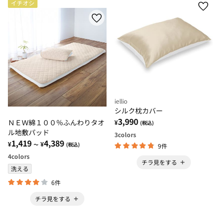
イチオシ
iellio
シルク枕カバー
3,990
ＮＥＷ綿１００％ふんわりタオ
¥
(税込)
ル地敷パッド
3
colors
1,419
4,389
¥
¥
～
(税込)
9件
4
colors
チラ見をする
洗える
6件
チラ見をする