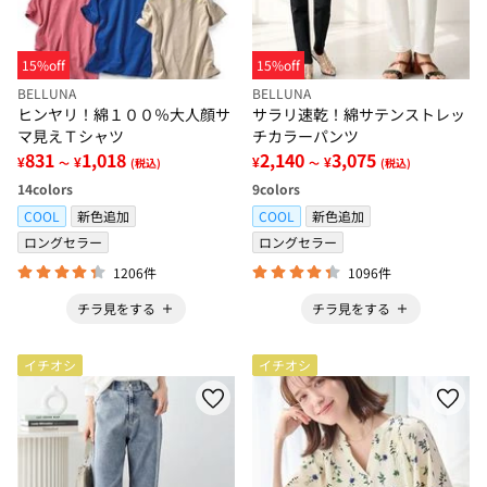
15%off
15%off
BELLUNA
BELLUNA
ヒンヤリ！綿１００％大人顔サ
サラリ速乾！綿サテンストレッ
マ見えＴシャツ
チカラーパンツ
831
1,018
2,140
3,075
¥
¥
¥
¥
～
(税込)
～
(税込)
14
colors
9
colors
COOL
新色追加
COOL
新色追加
ロングセラー
ロングセラー
1206件
1096件
チラ見をする
チラ見をする
イチオシ
イチオシ