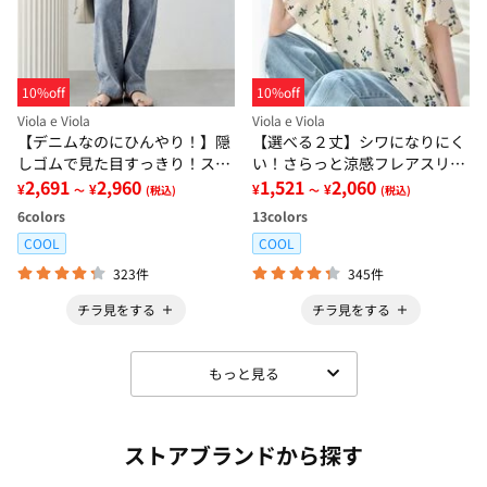
10%off
10%off
Viola e Viola
Viola e Viola
【デニムなのにひんやり！】隠
【選べる２丈】シワになりにく
しゴムで見た目すっきり！スト
い！さらっと涼感フレアスリー
レッチ楽ちんデニム
2,691
2,960
ブブラウス
1,521
2,060
¥
¥
¥
¥
～
(税込)
～
(税込)
6
colors
13
colors
COOL
COOL
323件
345件
チラ見をする
チラ見をする
もっと見る
ストアブランドから探す