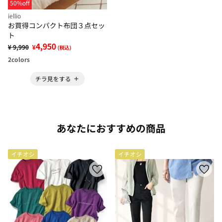
50%off
iellio
お買得コンパクト布団３点セッ
ト
4,950
¥ 9,990
¥
(税込)
2
colors
チラ見をする
あなたにおすすめの商品
イチオシ
イチオシ