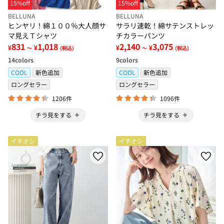
15%off
15%off
BELLUNA
BELLUNA
ヒンヤリ！綿１００％大人顔サ
サラリ速乾！綿サテンストレッ
マ見えＴシャツ
チカラーパンツ
831
1,018
2,140
3,075
¥
¥
¥
¥
～
(税込)
～
(税込)
14
colors
9
colors
COOL
新色追加
COOL
新色追加
ロングセラー
ロングセラー
1206件
1096件
チラ見をする
チラ見をする
イチオシ
イチオシ