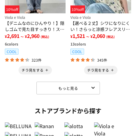
10%off
10%off
Viola e Viola
Viola e Viola
【デニムなのにひんやり！】隠
【選べる２丈】シワになりにく
しゴムで見た目すっきり！スト
い！さらっと涼感フレアスリー
レッチ楽ちんデニム
2,691
2,960
ブブラウス
1,521
2,060
¥
¥
¥
¥
～
(税込)
～
(税込)
6
colors
13
colors
COOL
COOL
323件
345件
チラ見をする
チラ見をする
もっと見る
ストアブランドから探す