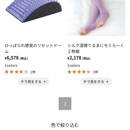
ひっぱられ感覚のリセットドー
シルク混寝てるまにモミら～く
ム
２枚組
6,578
2,178
¥
¥
(税込)
(税込)
1
colors
1
colors
1件
3件
チラ見をする
チラ見をする
1
色で絞り込む