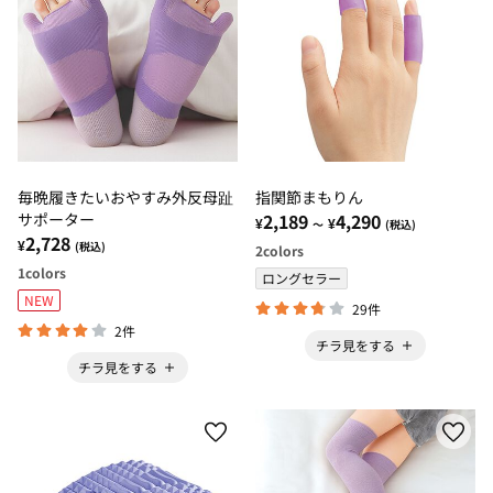
毎晩履きたいおやすみ外反母趾
指関節まもりん
サポーター
2,189
4,290
¥
¥
～
(税込)
2,728
¥
(税込)
2
colors
1
colors
ロングセラー
NEW
29件
2件
チラ見をする
チラ見をする