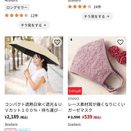
24件
ロングセラー
12件
チラ見をする
チラ見をする
3
4
64%off
VINNO
コンパクト遮熱日傘＜遮光＆Ｕ
レース素材耳が痛くなりにくい
Ｖカット１００％・持ち運びや
ガーゼマスク
すい・コンパクト・軽量・男女
2,189
539
¥
¥ 1,500
¥
(税込)
(税込)
兼用・晴雨兼用＞
3
colors
1
colors