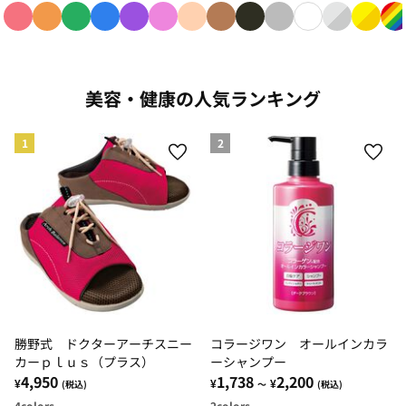
色で絞り込み: red
色で絞り込み: orange
色で絞り込み: green
色で絞り込み: blue
色で絞り込み: purple
色で絞り込み: pink
色で絞り込み: beige
色で絞り込み: brown
色で絞り込み: black
色で絞り込み: gray
色で絞り込み: w
色で絞り込み: 
色で絞り
色
美容・健康の人気ランキング
1
2
勝野式 ドクターアーチスニー
コラージワン オールインカラ
カーｐｌｕｓ（プラス）
ーシャンプー
4,950
1,738
2,200
¥
¥
¥
(税込)
～
(税込)
4
colors
2
colors