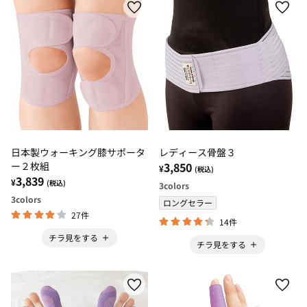
日本製ウォーキング膝サポータ
レディース骨盤３
ー２枚組
3,850
¥
(税込)
3,839
¥
(税込)
3
colors
3
colors
ロングセラー
27件
14件
チラ見をする
チラ見をする