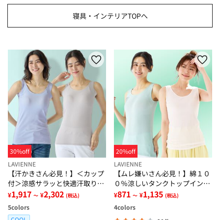
寝具・インテリアTOPへ
30%off
20%off
LAVIENNE
LAVIENNE
【汗かきさん必見！】＜カップ
【ムレ嫌いさん必見！】綿１０
付＞涼感サラッと快適汗取りタ
０％涼しいタンクトップインナ
ンクトップインナー＜さらりラ
1,917
2,302
ー＜さらりラボ＞
871
1,135
¥
¥
¥
¥
～
(税込)
～
(税込)
ボ＞
5
colors
4
colors
COOL