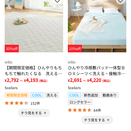
30%off
10%off
iellio
iellio
【期間限定価格】ひんやりもち
ひんやり冷感敷パッド一体型Ｂ
もちで触れたくなる 洗えるラ
ＯＸシーツ＜洗える・接触冷
グ＜低反発・滑りにくい・接触
2,792
4,193
感・抗菌防臭・時短・家事楽・
2,691
4,220
¥
¥
¥
¥
～
(税込)
～
(税込)
冷感・防ダニ・カーペット＞
ボックスシーツ・寝苦しさ対策
5
colors
5
colors
＞
期間限定価格
COOL
洗える
COOL
新色追加
動画あり
ロングセラー
152件
64件
チラ見をする
チラ見をする