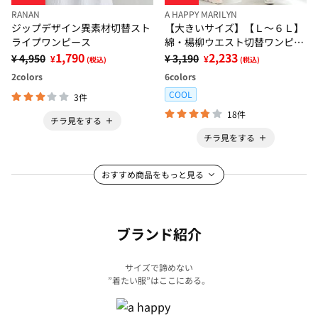
RANAN
A HAPPY MARILYN
ジップデザイン異素材切替スト
【大きいサイズ】【Ｌ～６Ｌ】
ライプワンピース
綿・楊柳ウエスト切替ワンピー
1,790
ス【風通るプレミアム】
2,233
¥ 4,950
¥ 3,190
¥
¥
(税込)
(税込)
2
colors
6
colors
COOL
3件
18件
チラ見をする
チラ見をする
おすすめ商品をもっと見る
ブランド紹介
サイズで諦めない
”着たい服”はここにある。