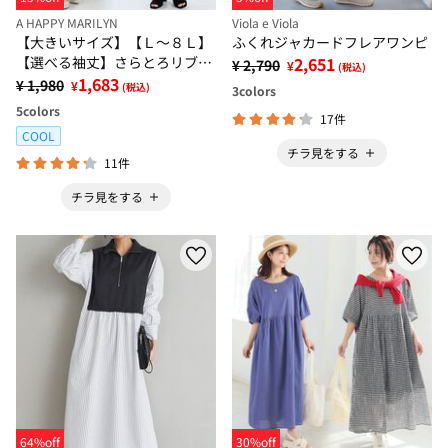
A HAPPY MARILYN
Viola e Viola
【大きいサイズ】【Ｌ～８Ｌ】
ふくれジャカードフレアワンピ
【選べる袖丈】さらとろリブワ
2,651
¥ 2,790
¥
(税込)
ンピース
1,683
¥ 1,980
¥
(税込)
3
colors
5
colors
17件
COOL
チラ見をする
11件
チラ見をする
64%off
30%off