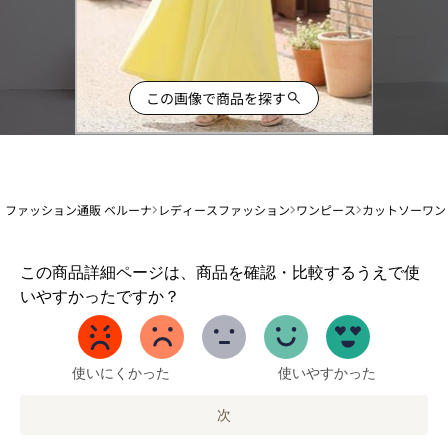
この画像で商品を探す
ファッション通販 ベルーナ
レディースファッション
ワンピース
カットソーワン
1
この商品詳細ページは、商品を確認・比較するうえで使
か
いやすかったですか？
ら
5
ま
で
使いにくかった
使いやすかった
の
オ
次
プ