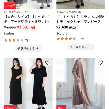
10%off
A HAPPY MARILYN
A HAPPY MARILYN
【大きいサイズ】【Ｌ～６Ｌ】
【ＬＬ～８Ｌ】フランネル細魅
ティアード切替キャミワンピー
せチェックシャツワンピース
ス【風通るプレミアム】
2,691
2,490
¥ 2,990
¥
¥
(税込)
(税込)
6
colors
9
colors
30件
7件
チラ見をする
チラ見をする
15%off
5%off