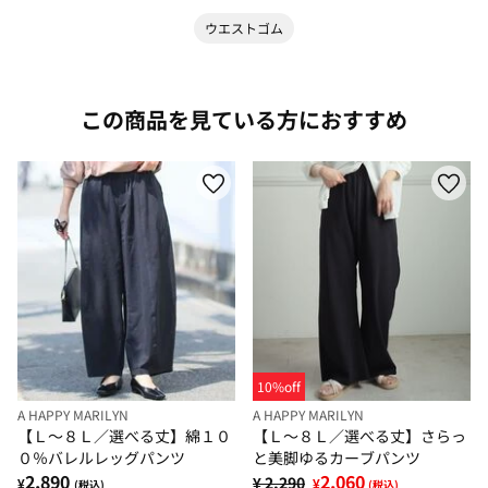
ウエストゴム
この商品を見ている方におすすめ
10%off
A HAPPY MARILYN
A HAPPY MARILYN
【Ｌ～８Ｌ／選べる丈】綿１０
【Ｌ～８Ｌ／選べる丈】さらっ
０％バレルレッグパンツ
と美脚ゆるカーブパンツ
2,890
2,060
¥ 2,290
¥
¥
(税込)
(税込)