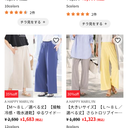
10
colors
5
colors
2件
2件
チラ見をする
チラ見をする
35%off
30%off
A HAPPY MARILYN
A HAPPY MARILYN
【Ｍ～８Ｌ／選べる丈】【接触
【大きいサイズ】【Ｌ～８Ｌ／
冷感・吸水速乾】ゆるワイドパ
選べる丈】さらトロリブイージ
ンツ
1,683
ーパンツ
1,323
¥ 2,590
¥ 1,890
¥
¥
(税込)
(税込)
12
colors
8
colors