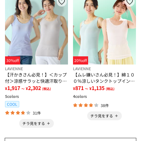
30%off
20%off
LAVIENNE
LAVIENNE
【汗かきさん必見！】＜カップ
【ムレ嫌いさん必見！】綿１０
付＞涼感サラッと快適汗取りタ
０％涼しいタンクトップインナ
ンクトップインナー＜さらりラ
1,917
2,302
ー＜さらりラボ＞
871
1,135
¥
¥
¥
¥
～
(税込)
～
(税込)
ボ＞
5
colors
4
colors
COOL
38件
31件
チラ見をする
チラ見をする