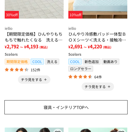
30%off
10%off
iellio
iellio
【期間限定価格】ひんやりもち
ひんやり冷感敷パッド一体型Ｂ
もちで触れたくなる 洗えるラ
ＯＸシーツ＜洗える・接触冷
グ＜低反発・滑りにくい・接触
2,792
4,193
感・抗菌防臭・時短・家事楽・
2,691
4,220
¥
¥
¥
¥
～
(税込)
～
(税込)
冷感・防ダニ・カーペット＞
ボックスシーツ・寝苦しさ対策
5
colors
5
colors
＞
期間限定価格
COOL
洗える
COOL
新色追加
動画あり
ロングセラー
152件
64件
チラ見をする
チラ見をする
寝具・インテリアTOPへ