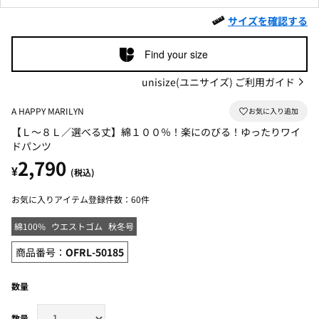
サイズを確認する
Find your size
unisize(ユニサイズ) ご利用ガイド
A HAPPY MARILYN
【Ｌ～８Ｌ／選べる丈】綿１００％！楽にのびる！ゆったりワイ
ドパンツ
2,790
¥
(税込)
お気に入りアイテム登録件数：
60件
綿100%
ウエストゴム
秋冬号
商品番号：
OFRL-50185
数量