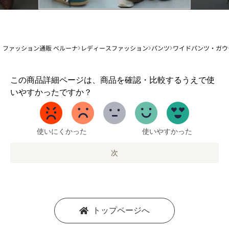
ファッション通販 ベルーナ
レディースファッション
パンツ
ワイドパンツ・ガウ
1
この商品詳細ページは、商品を確認・比較するうえで使
か
いやすかったですか？
ら
5
ま
で
使いにくかった
使いやすかった
の
オ
次
プ
シ
ョ
ン
を
トップページへ
選
択