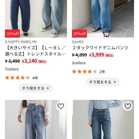
10%off
20%off
A HAPPY MARILYN
GeeRA
【大きいサイズ】【Ｌ～８Ｌ／
２タックワイドデニムパンツ
選べる丈】トレンドスタイルの
3,999
¥ 4,999
¥
(税込)
バレルパンツ
3,140
¥ 3,490
¥
(税込)
2
colors
7
colors
2件
4件
チラ見をする
チラ見をする