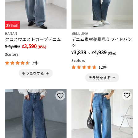
28%off
RANAN
BELLUNA
クロスウエストカーブデニム
デニム素材美脚見えワイドパン
3,590
ツ
¥ 4,990
¥
(税込)
3,839
4,939
¥
¥
～
(税込)
3
colors
3
colors
2件
12件
チラ見をする
チラ見をする