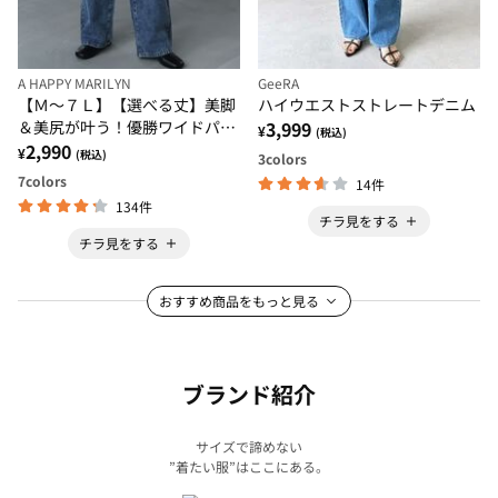
A HAPPY MARILYN
GeeRA
【Ｍ～７Ｌ】【選べる丈】美脚
ハイウエストストレートデニム
＆美尻が叶う！優勝ワイドパン
3,999
¥
(税込)
ツ
2,990
¥
(税込)
3
colors
7
colors
14件
134件
チラ見をする
チラ見をする
おすすめ商品をもっと見る
ブランド紹介
サイズで諦めない
”着たい服”はここにある。