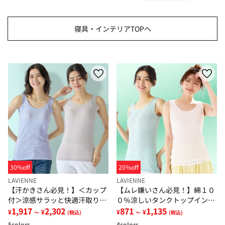
寝具・インテリアTOPへ
30%off
20%off
LAVIENNE
LAVIENNE
【汗かきさん必見！】＜カップ
【ムレ嫌いさん必見！】綿１０
付＞涼感サラッと快適汗取りタ
０％涼しいタンクトップインナ
ンクトップインナー＜さらりラ
1,917
2,302
ー＜さらりラボ＞
871
1,135
¥
¥
¥
¥
～
(税込)
～
(税込)
ボ＞
5
colors
4
colors