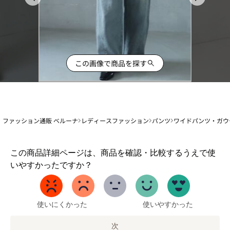
この画像で商品を探す
ファッション通販 ベルーナ
レディースファッション
パンツ
ワイドパンツ・ガウ
1
この商品詳細ページは、商品を確認・比較するうえで使
か
いやすかったですか？
ら
5
ま
で
使いにくかった
使いやすかった
の
オ
次