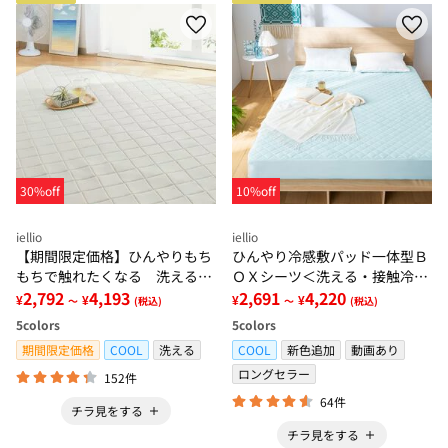
30%off
10%off
iellio
iellio
【期間限定価格】ひんやりもち
ひんやり冷感敷パッド一体型Ｂ
もちで触れたくなる 洗えるラ
ＯＸシーツ＜洗える・接触冷
グ＜低反発・滑りにくい・接触
2,792
4,193
感・抗菌防臭・時短・家事楽・
2,691
4,220
¥
¥
¥
¥
～
(税込)
～
(税込)
冷感・防ダニ・カーペット＞
ボックスシーツ・寝苦しさ対策
5
colors
5
colors
＞
期間限定価格
COOL
洗える
COOL
新色追加
動画あり
ロングセラー
152件
64件
チラ見をする
チラ見をする