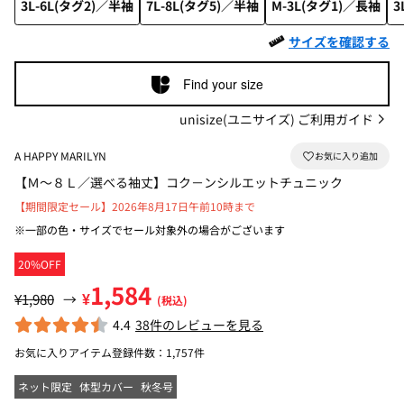
3L-6L(タグ2)／半袖
7L-8L(タグ5)／半袖
M-3L(タグ1)／長袖
3
サイズを確認する
Find your size
unisize(ユニサイズ) ご利用ガイド
A HAPPY MARILYN
【Ｍ～８Ｌ／選べる袖丈】コク－ンシルエットチュニック
【期間限定セール】2026年8月17日午前10時まで
※一部の色・サイズでセール対象外の場合がございます
20%OFF
1,584
¥
¥1,980
→
(税込)
4.4
38件のレビューを見る
お気に入りアイテム登録件数：
1,757件
ネット限定
体型カバー
秋冬号