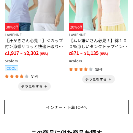
30%off
20%off
LAVIENNE
LAVIENNE
【汗かきさん必見！】＜カップ
【ムレ嫌いさん必見！】綿１０
付＞涼感サラッと快適汗取りタ
０％涼しいタンクトップインナ
ンクトップインナー＜さらりラ
1,917
2,302
ー＜さらりラボ＞
871
1,135
¥
¥
¥
¥
～
(税込)
～
(税込)
ボ＞
5
colors
4
colors
COOL
38件
31件
チラ見をする
チラ見をする
インナー・下着TOPへ
この商品に似た商品を探す