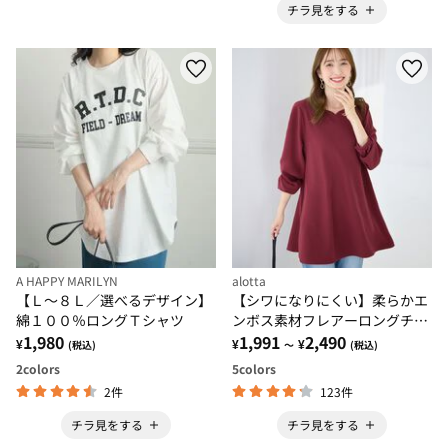
チラ見をする
A HAPPY MARILYN
alotta
【Ｌ～８Ｌ／選べるデザイン】
【シワになりにくい】柔らかエ
綿１００％ロングＴシャツ
ンボス素材フレアーロングチュ
1,980
ニックＴシャツ
1,991
2,490
¥
¥
¥
(税込)
～
(税込)
2
colors
5
colors
2件
123件
チラ見をする
チラ見をする