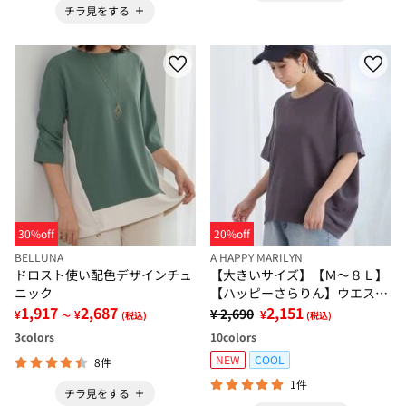
チラ見をする
30%off
20%off
BELLUNA
A HAPPY MARILYN
ドロスト使い配色デザインチュ
【大きいサイズ】【Ｍ～８Ｌ】
ニック
【ハッピーさらりん】ウエスト
1,917
2,687
タック入りスッキリ魅せコクー
2,151
¥ 2,690
¥
¥
¥
～
(税込)
(税込)
ントップス
3
colors
10
colors
NEW
COOL
8件
1件
チラ見をする