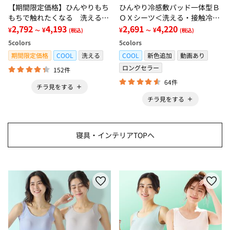
【期間限定価格】ひんやりもち
ひんやり冷感敷パッド一体型Ｂ
もちで触れたくなる 洗えるラ
ＯＸシーツ＜洗える・接触冷
グ＜低反発・滑りにくい・接触
2,792
4,193
感・抗菌防臭・時短・家事楽・
2,691
4,220
¥
¥
¥
¥
～
(税込)
～
(税込)
冷感・防ダニ・カーペット＞
ボックスシーツ・寝苦しさ対策
5
colors
5
colors
＞
期間限定価格
COOL
洗える
COOL
新色追加
動画あり
ロングセラー
152件
64件
チラ見をする
チラ見をする
寝具・インテリアTOPへ