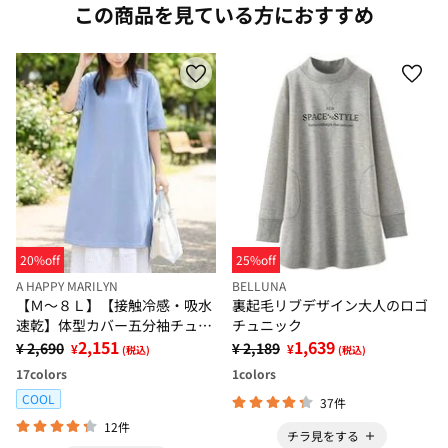
この商品を見ている方におすすめ
20%off
25%off
A HAPPY MARILYN
BELLUNA
【Ｍ～８Ｌ】【接触冷感・吸水
裏起毛リブデザイン大人のロゴ
速乾】体型カバー五分袖チュニ
チュニック
ック【ハッピーさらりん】
2,151
1,639
¥ 2,690
¥ 2,189
¥
¥
(税込)
(税込)
17
colors
1
colors
COOL
37件
12件
チラ見をする