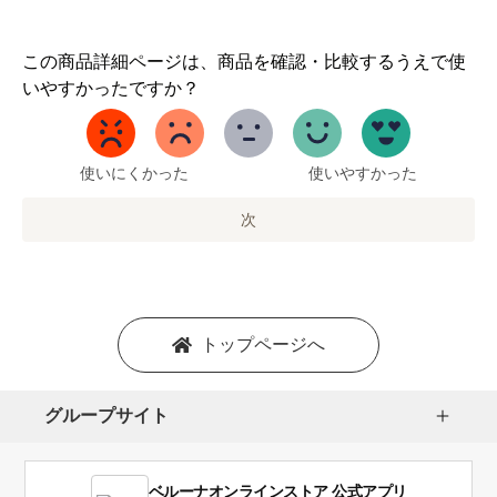
1
この商品詳細ページは、商品を確認・比較するうえで使
か
いやすかったですか？
ら
5
ま
で
使いにくかった
使いやすかった
の
オ
次
プ
シ
ョ
ン
を
トップページへ
選
択
し
グループサイト
ま
す。
1
ベルーナオンラインストア 公式アプリ
は