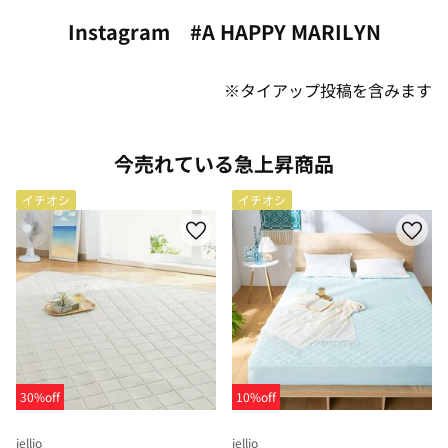
Instagram #A HAPPY MARILYN
※タイアップ投稿を含みます
今売れている急上昇商品
イチオシ
イチオシ
30%off
10%off
iellio
iellio