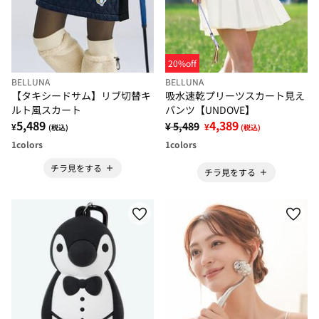
20%off
BELLUNA
BELLUNA
【タキシードサム】リブ切替キ
吸水速乾プリーツスカート見え
ルト風スカート
パンツ【UNDOVE】
5,489
4,389
¥ 5,489
¥
¥
(税込)
(税込)
1
colors
1
colors
チラ見をする
チラ見をする