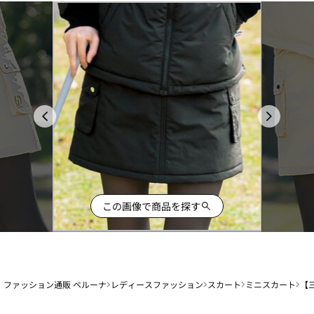
この画像で商品を探す
ファッション通販 ベルーナ
レディースファッション
スカート
ミニスカート
【