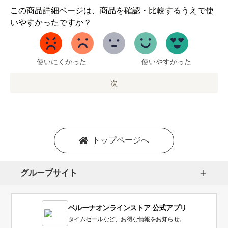
1
この商品詳細ページは、商品を確認・比較するうえで使
か
いやすかったですか？
ら
5
ま
で
使いにくかった
使いやすかった
の
オ
次
プ
シ
ョ
ン
を
トップページへ
選
択
し
グループサイト
ま
す。
1
ベルーナオンラインストア 公式アプリ
は
使
タイムセールなど、お得な情報をお知らせ。