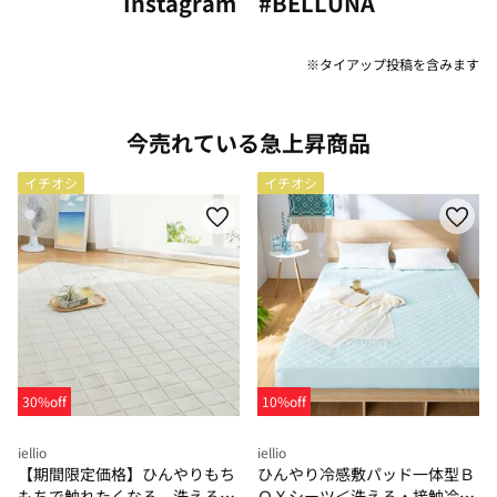
Instagram #BELLUNA
※タイアップ投稿を含みます
今売れている急上昇商品
イチオシ
イチオシ
30%off
10%off
iellio
iellio
【期間限定価格】ひんやりもち
ひんやり冷感敷パッド一体型Ｂ
もちで触れたくなる 洗えるラ
ＯＸシーツ＜洗える・接触冷