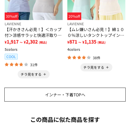
30%off
20%off
LAVIENNE
LAVIENNE
【汗かきさん必見！】＜カップ
【ムレ嫌いさん必見！】綿１０
付＞涼感サラッと快適汗取りタ
０％涼しいタンクトップインナ
ンクトップインナー＜さらりラ
1,917
2,302
ー＜さらりラボ＞
871
1,135
¥
¥
¥
¥
～
(税込)
～
(税込)
ボ＞
5
colors
4
colors
COOL
38件
31件
チラ見をする
チラ見をする
インナー・下着TOPへ
この商品に似た商品を探す