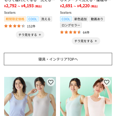
グ＜低反発・滑りにくい・接触
2,792
4,193
感・抗菌防臭・時短・家事楽・
2,691
4,220
¥
¥
¥
¥
～
(税込)
～
(税込)
冷感・防ダニ・カーペット＞
ボックスシーツ・寝苦しさ対策
5
colors
5
colors
＞
期間限定価格
COOL
洗える
COOL
新色追加
動画あり
ロングセラー
152件
64件
チラ見をする
チラ見をする
寝具・インテリアTOPへ