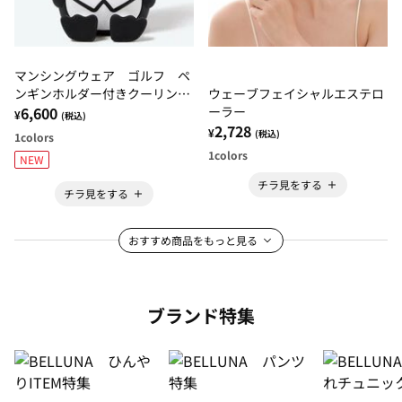
マンシングウェア ゴルフ ペ
ンギンホルダー付きクーリング
ウェーブフェイシャルエステロ
タオル
6,600
ーラー
¥
(税込)
2,728
¥
(税込)
1
colors
1
colors
NEW
チラ見をする
チラ見をする
おすすめ商品をもっと見る
ブランド特集