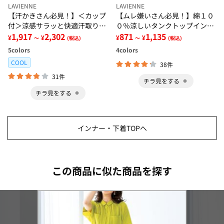
LAVIENNE
LAVIENNE
【汗かきさん必見！】＜カップ
【ムレ嫌いさん必見！】綿１０
付＞涼感サラッと快適汗取りタ
０％涼しいタンクトップインナ
ンクトップインナー＜さらりラ
1,917
2,302
ー＜さらりラボ＞
871
1,135
¥
¥
¥
¥
～
(税込)
～
(税込)
ボ＞
5
colors
4
colors
COOL
38件
31件
チラ見をする
チラ見をする
インナー・下着TOPへ
この商品に似た商品を探す