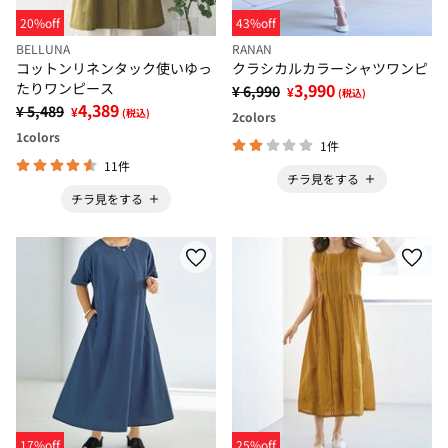
20%off
43%off
BELLUNA
RANAN
コットンリネンタック使いゆっ
クラシカルカラーシャツワンピ
たりワンピース
3,990
¥ 6,990
¥
(税込)
4,389
¥ 5,489
¥
(税込)
2
colors
1
colors
1件
11件
チラ見をする
チラ見をする
17%off
25%off