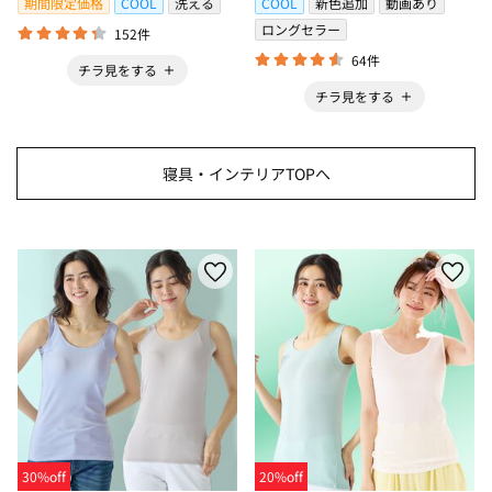
期間限定価格
COOL
洗える
COOL
新色追加
動画あり
ロングセラー
152件
64件
チラ見をする
チラ見をする
寝具・インテリアTOPへ
30%off
20%off