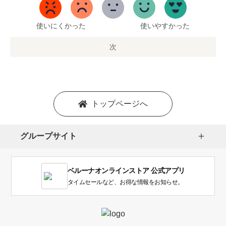
5
ま
で
使いにくかった
使いやすかった
の
オ
次
プ
シ
ョ
ン
を
トップページへ
選
択
し
グループサイト
ま
す。
1
ベルーナオンラインストア 公式アプリ
は
使
タイムセールなど、お得な情報をお知らせ。
い
に
く
か