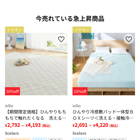
今売れている急上昇商品
イチオシ
イチオシ
30%off
10%off
iellio
iellio
【期間限定価格】ひんやりもち
ひんやり冷感敷パッド一体型Ｂ
もちで触れたくなる 洗えるラ
ＯＸシーツ＜洗える・接触冷
グ＜低反発・滑りにくい・接触
2,792
4,193
感・抗菌防臭・時短・家事楽・
2,691
4,220
¥
¥
¥
¥
～
(税込)
～
(税込)
冷感・防ダニ・カーペット＞
ボックスシーツ・寝苦しさ対策
5
colors
5
colors
＞