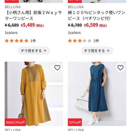
BELLUNA
BELLUNA
【小柄さん用】前後２Ｗａｙサ
綿１００％ピンタック使いワン
マーワンピース
ピース（ペチワンピ付）
5,489
6,589
¥ 6,589
¥ 8,789
¥
¥
(税込)
(税込)
1
colors
1
colors
1件
2件
チラ見をする
チラ見をする
MAX63%off
50%off
BELLUNA
BELLUNA