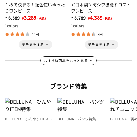
１枚で決まる！配色使いゆった
＜日本製＞防シワ機能ドロスト
りワンピース
ワンピース
3,289
4,389
¥ 6,589
¥ 8,789
¥
¥
(税込)
(税込)
1
colors
1
colors
11件
4件
チラ見をする
チラ見をする
おすすめ商品をもっと見る
ブランド特集
BELLUNA ひんやりITEM特
BELLUNA パンツ特集
BELLUNA 
集
ク