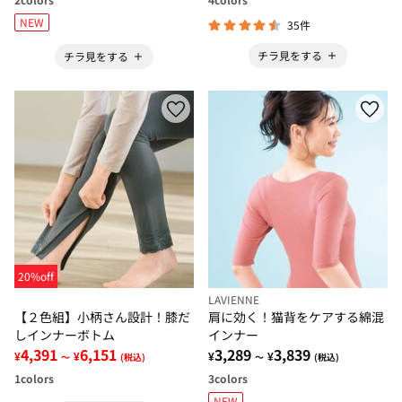
NEW
35件
チラ見をする
チラ見をする
20%off
LAVIENNE
【２色組】小柄さん設計！膝だ
肩に効く！猫背をケアする綿混
しインナーボトム
インナー
4,391
6,151
3,289
3,839
¥
¥
¥
¥
～
(税込)
～
(税込)
1
colors
3
colors
NEW