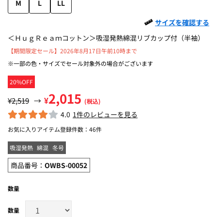
M
L
LL
サイズを確認する
＜ＨｕｇＲｅａｍコットン＞吸湿発熱綿混リブカップ付（半袖）
【期間限定セール】2026年8月17日午前10時まで
※一部の色・サイズでセール対象外の場合がございます
20%OFF
2,015
¥
¥2,519
→
(税込)
4.0
1件のレビューを見る
お気に入りアイテム登録件数：
46件
吸湿発熱
綿混
冬号
商品番号：
OWBS-00052
数量