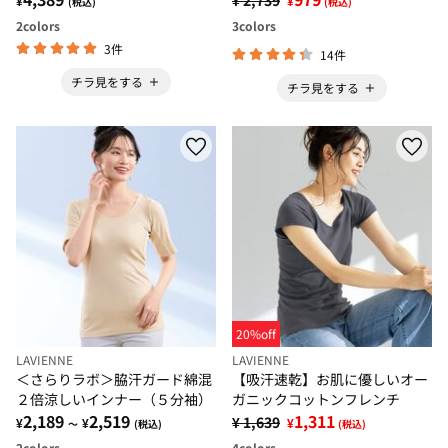
¥ 2,739
¥
¥
(税込)
(税込)
2
colors
3
colors
3件
14件
チラ見をする
チラ見をする
20%off
LAVIENNE
LAVIENNE
＜さらりラボ＞脇汗ガード綿混
【吸汗速乾】お肌に優しいオー
２倍涼しいインナー（５分袖）
ガニックコットンフレンチ
2,189
2,519
1,311
¥ 1,639
¥
¥
¥
～
(税込)
(税込)
2
colors
4
colors