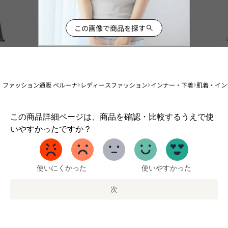
この画像で商品を探す
ファッション通販 ベルーナ
レディースファッション
インナー・下着
肌着・イン
1
この商品詳細ページは、商品を確認・比較するうえで使
か
いやすかったですか？
ら
5
ま
で
使いにくかった
使いやすかった
の
オ
次
プ
シ
ョ