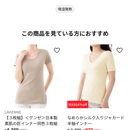
吸湿発熱
この商品を見ている方におすすめ
MAX64%off
LAVIENNE
【３枚組】＜グンゼ＞日本製
なめらかシルク入りジャカード
素肌の匠インナー同色３枚組
半袖インナー
4,389
979