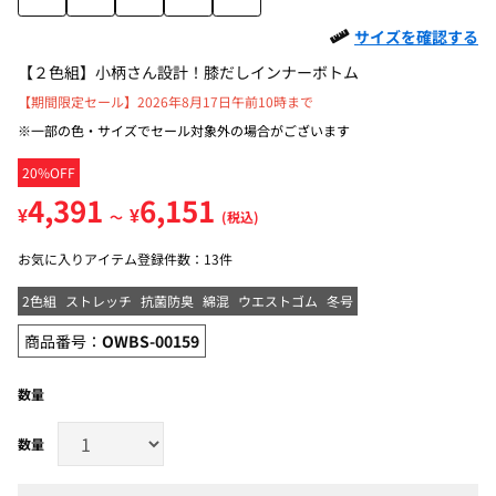
サイズを確認する
【２色組】小柄さん設計！膝だしインナーボトム
【期間限定セール】2026年8月17日午前10時まで
※一部の色・サイズでセール対象外の場合がございます
20%OFF
4,391
6,151
¥
¥
～
(税込)
お気に入りアイテム登録件数：
13件
2色組
ストレッチ
抗菌防臭
綿混
ウエストゴム
冬号
商品番号：
OWBS-00159
数量