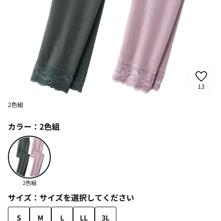
13
2色組
カラー：
2色組
2色組
サイズ：
サイズを選択してください
S
M
L
LL
3L