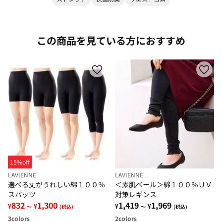
この商品を見ている方におすすめ
15%off
LAVIENNE
LAVIENNE
選べる丈がうれしい綿１００％
＜素肌ベール＞綿１００％ＵＶ
スパッツ
対策レギンス
832
1,300
1,419
1,969
¥
¥
¥
¥
～
(税込)
～
(税込)
3
colors
2
colors