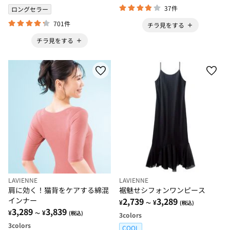
37件
ロングセラー
701件
チラ見をする
チラ見をする
LAVIENNE
LAVIENNE
肩に効く！猫背をケアする綿混
裾魅せシフォンワンピース
インナー
2,739
3,289
¥
¥
～
(税込)
3,289
3,839
¥
¥
～
(税込)
3
colors
3
colors
COOL