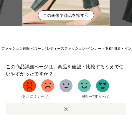
この画像で商品を探す
ファッション通販 ベルーナ
レディースファッション
インナー・下着
肌着・イン
1
この商品詳細ページは、商品を確認・比較するうえで使
か
いやすかったですか？
ら
5
ま
で
使いにくかった
使いやすかった
の
オ
次
プ
シ
ョ