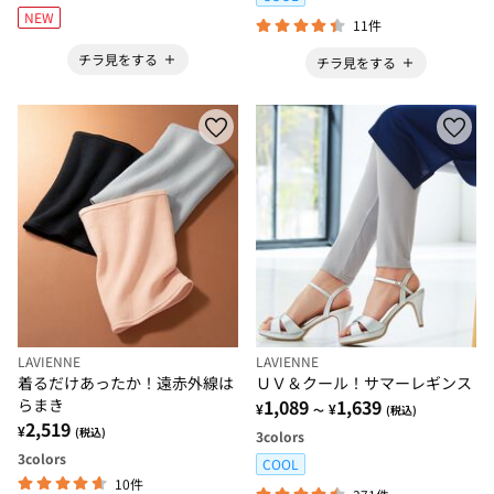
NEW
11件
チラ見をする
チラ見をする
LAVIENNE
LAVIENNE
着るだけあったか！遠赤外線は
ＵＶ＆クール！サマーレギンス
らまき
1,089
1,639
¥
¥
～
(税込)
2,519
¥
(税込)
3
colors
3
colors
COOL
10件