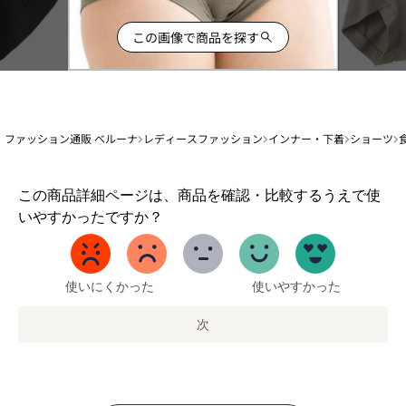
この画像で商品を探す
ファッション通販 ベルーナ
レディースファッション
インナー・下着
ショーツ
1
この商品詳細ページは、商品を確認・比較するうえで使
か
いやすかったですか？
ら
5
ま
で
使いにくかった
使いやすかった
の
オ
次
プ
シ
ョ
ン