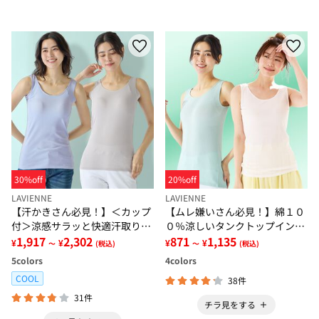
30%off
20%off
LAVIENNE
LAVIENNE
【汗かきさん必見！】＜カップ
【ムレ嫌いさん必見！】綿１０
付＞涼感サラッと快適汗取りタ
０％涼しいタンクトップインナ
ンクトップインナー＜さらりラ
1,917
2,302
ー＜さらりラボ＞
871
1,135
¥
¥
¥
¥
～
(税込)
～
(税込)
ボ＞
5
colors
4
colors
COOL
38件
31件
チラ見をする