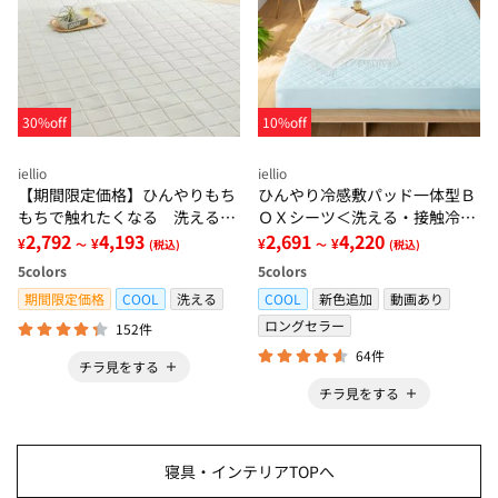
30%off
10%off
iellio
iellio
【期間限定価格】ひんやりもち
ひんやり冷感敷パッド一体型Ｂ
もちで触れたくなる 洗えるラ
ＯＸシーツ＜洗える・接触冷
グ＜低反発・滑りにくい・接触
2,792
4,193
感・抗菌防臭・時短・家事楽・
2,691
4,220
¥
¥
¥
¥
～
(税込)
～
(税込)
冷感・防ダニ・カーペット＞
ボックスシーツ・寝苦しさ対策
5
colors
5
colors
＞
期間限定価格
COOL
洗える
COOL
新色追加
動画あり
ロングセラー
152件
64件
チラ見をする
チラ見をする
寝具・インテリアTOPへ