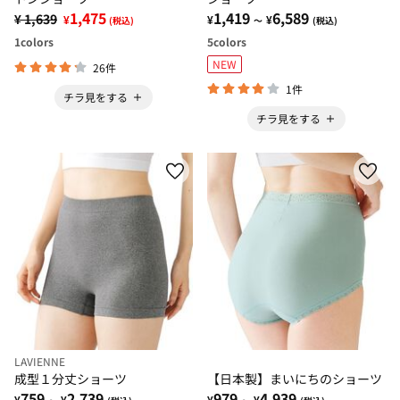
1,475
1,419
6,589
¥ 1,639
¥
¥
¥
(税込)
～
(税込)
1
colors
5
colors
NEW
26件
1件
チラ見をする
チラ見をする
LAVIENNE
成型１分丈ショーツ
【日本製】まいにちのショーツ
759
2,739
979
4,939
¥
¥
¥
¥