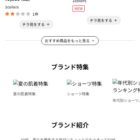
1
colors
1
colors
NEW
1件
チラ見をする
チラ見をする
おすすめ商品をもっと見る
ブランド特集
夏の肌着特集
ショーツ特集
年代別ショーツ
グ特集
ブランド紹介
40代、周りを優先する毎日にちょっと立ち止まって50代、