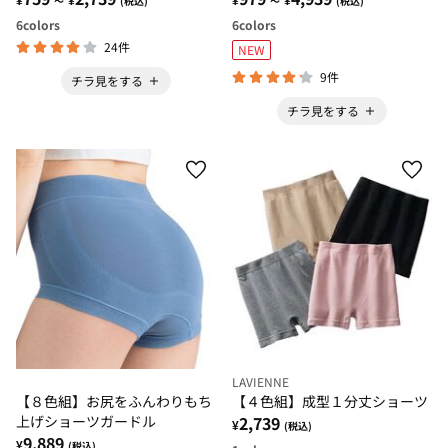
～
(税込)
～
(税込)
6
colors
6
colors
24件
NEW
9件
チラ見をする
チラ見をする
LAVIENNE
【８色組】お尻をふんわりもち
【４色組】成型１分丈ショーツ
上げショーツガードル
2,739
¥
(税込)
9,889
¥
(税込)