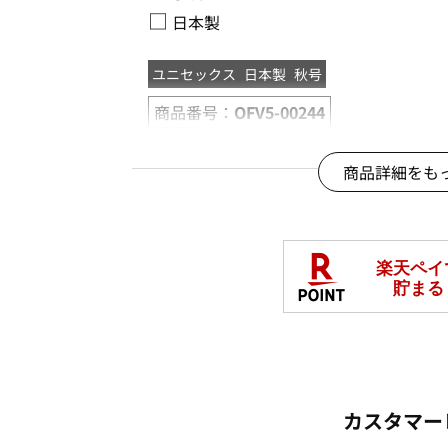
□
日本製
ユニセックス
日本製
秋号
商品番号：
OFV5-00244
商品詳細をも
カスタマー