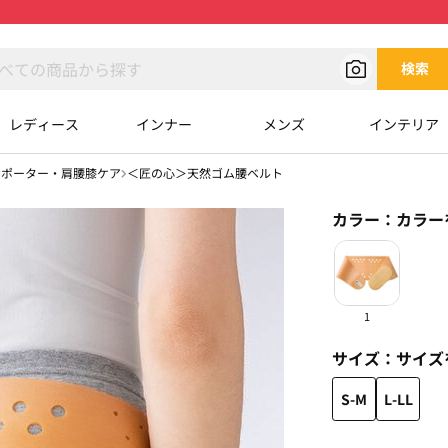
検索
レディース
インナー
メンズ
インテリア
サポーター・肩腰膝ケア
＜匠の心＞天然ゴム腰ベルト
カラー：
カラー
1
サイズ：
サイズ
S-M
L-LL