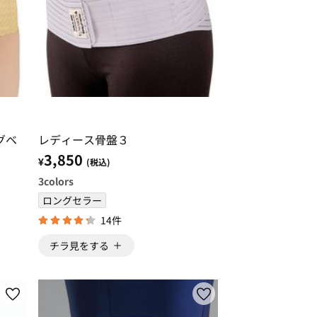
グベ
レディース骨盤３
3,850
¥
(税込)
3
colors
ロングセラー
14件
チラ見をする