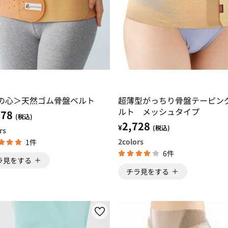
の心＞天然ゴム骨盤ベルト
超薄型がっちり骨盤テーピン
ルト メッシュタイプ
178
(税込)
2,728
¥
(税込)
rs
2
colors
1件
6件
ラ見をする
チラ見をする