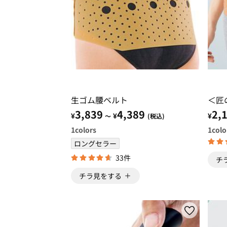
生ゴム腰ベルト
＜匠
3,839
4,389
2,
¥
¥
¥
～
(税込)
1
colors
1
colo
ロングセラー
33件
チ
チラ見をする