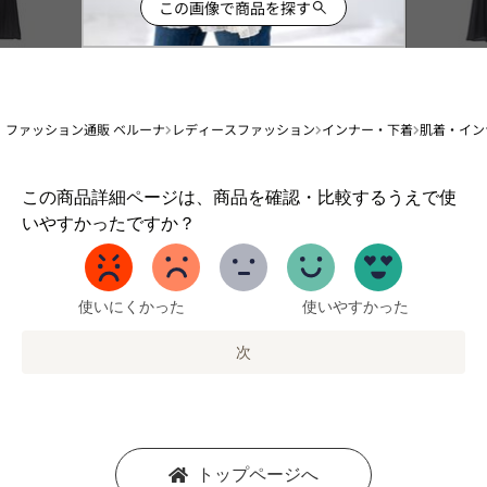
この画像で商品を探す
ファッション通販 ベルーナ
レディースファッション
インナー・下着
肌着・イン
1
この商品詳細ページは、商品を確認・比較するうえで使
か
いやすかったですか？
ら
5
ま
で
使いにくかった
使いやすかった
の
オ
次
プ
シ
ョ
ン
を
トップページへ