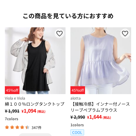
この商品を見ている方におすすめ
45%off
45%off
Viola e Viola
alotta
綿１００％ロングタンクトップ
【接触冷感】インナー付ノース
1,094
リーブペプラムブラウス
¥ 1,991
¥
(税込)
1,644
¥ 2,990
¥
(税込)
7
colors
1
colors
347件
COOL