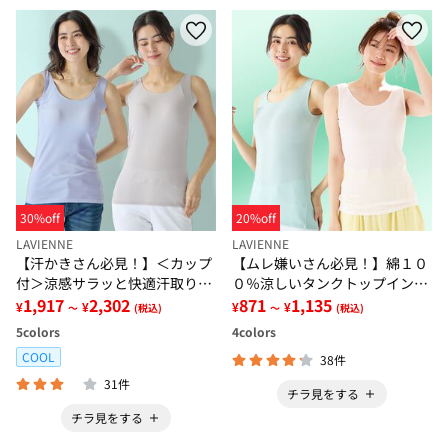
30%off
20%off
LAVIENNE
LAVIENNE
【汗かきさん必見！】＜カップ
【ムレ嫌いさん必見！】綿１０
付＞涼感サラッと快適汗取りタ
０％涼しいタンクトップインナ
ンクトップインナー＜さらりラ
1,917
2,302
ー＜さらりラボ＞
871
1,135
¥
¥
¥
¥
～
(税込)
～
(税込)
ボ＞
5
colors
4
colors
COOL
38件
31件
チラ見をする
チラ見をする