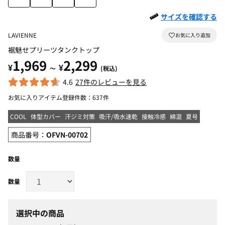
サイズを確認する
LAVIENNE
裾魅せプリーツタンクトップ
1,969
2,299
¥
¥
～
(税込)
4.6
27件のレビューを見る
お気に入りアイテム登録件数：
637件
COOL
体型カバー
汗ジミ対策
吸汗/吸水速乾
接触冷感
綿混
夏号
商品番号：
OFVN-00702
数量
選択中の商品