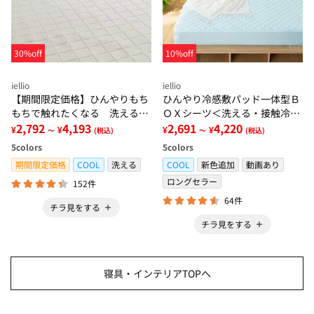
30%off
10%off
iellio
iellio
【期間限定価格】ひんやりもち
ひんやり冷感敷パッド一体型Ｂ
もちで触れたくなる 洗えるラ
ＯＸシーツ＜洗える・接触冷
グ＜低反発・滑りにくい・接触
2,792
4,193
感・抗菌防臭・時短・家事楽・
2,691
4,220
¥
¥
¥
¥
～
(税込)
～
(税込)
冷感・防ダニ・カーペット＞
ボックスシーツ・寝苦しさ対策
5
colors
5
colors
＞
期間限定価格
COOL
洗える
COOL
新色追加
動画あり
ロングセラー
152件
64件
チラ見をする
チラ見をする
寝具・インテリアTOPへ