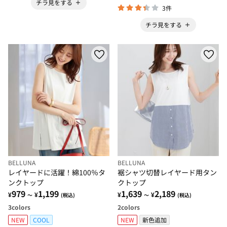
チラ見をする
3件
チラ見をする
BELLUNA
BELLUNA
レイヤードに活躍！綿100％タ
裾シャツ切替レイヤード用タン
ンクトップ
クトップ
979
1,199
1,639
2,189
¥
¥
¥
¥
～
(税込)
～
(税込)
3
colors
2
colors
NEW
COOL
NEW
新色追加