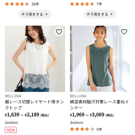
38件
7件
チラ見をする
チラ見をする
BELLUNA
BELLUNA
裾レース切替レイヤード用タン
綿混素材脇汗対策レース重ねイ
クトップ
ンナー
1,639
2,189
1,969
3,069
¥
¥
¥
¥
～
(税込)
～
(税込)
2
colors
3
colors
5件
NEW