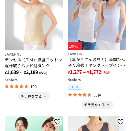
10%off
LAVIENNE
LAVIENNE
【暑がりさん必見！】瞬間ひん
テンセル（ＴＭ）繊維コットン
やり冷感！タンクトップインナ
混汗取りパッド付タンク
ー＜さらりラボ＞
1,277
1,772
1,639
2,189
¥
¥
¥
¥
～
(税込)
～
(税込)
4
colors
5
colors
10件
COOL
30件
チラ見をする
チラ見をする