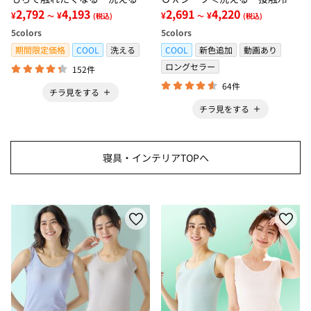
グ＜低反発・滑りにくい・接触
2,792
4,193
感・抗菌防臭・時短・家事楽・
2,691
4,220
¥
¥
¥
¥
～
(税込)
～
(税込)
冷感・防ダニ・カーペット＞
ボックスシーツ・寝苦しさ対策
5
colors
5
colors
＞
期間限定価格
COOL
洗える
COOL
新色追加
動画あり
ロングセラー
152件
64件
チラ見をする
チラ見をする
寝具・インテリアTOPへ