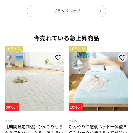
ブランドトップ
今売れている急上昇商品
イチオシ
イチオシ
30%off
10%off
iellio
iellio
【期間限定価格】ひんやりもち
ひんやり冷感敷パッド一体型Ｂ
もちで触れたくなる 洗えるラ
ＯＸシーツ＜洗える・接触冷