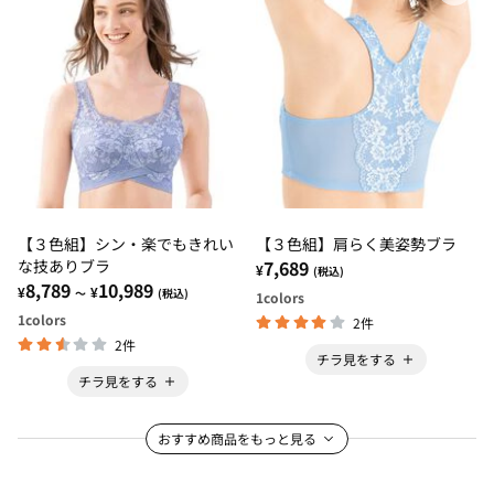
【３色組】シン・楽でもきれい
【３色組】肩らく美姿勢ブラ
な技ありブラ
7,689
¥
(税込)
8,789
10,989
¥
¥
～
(税込)
1
colors
1
colors
2件
2件
チラ見をする
チラ見をする
おすすめ商品をもっと見る