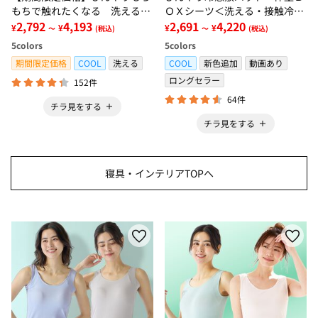
もちで触れたくなる 洗えるラ
ＯＸシーツ＜洗える・接触冷
グ＜低反発・滑りにくい・接触
2,792
4,193
感・抗菌防臭・時短・家事楽・
2,691
4,220
¥
¥
¥
¥
～
(税込)
～
(税込)
冷感・防ダニ・カーペット＞
ボックスシーツ・寝苦しさ対策
5
colors
5
colors
＞
期間限定価格
COOL
洗える
COOL
新色追加
動画あり
ロングセラー
152件
64件
チラ見をする
チラ見をする
寝具・インテリアTOPへ