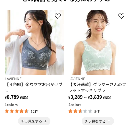
LAVIENNE
LAVIENNE
【４色組】楽なママお出かけブ
【吸汗速乾】グラマーさんのフ
ラ
ラットすっきりブラ
8,789
3,289
3,839
¥
¥
¥
(税込)
～
(税込)
1
colors
2
colors
12件
5件
チラ見をする
チラ見をする