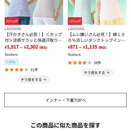
30%off
20%off
LAVIENNE
LAVIENNE
【汗かきさん必見！】＜カップ
【ムレ嫌いさん必見！】綿１０
付＞涼感サラッと快適汗取りタ
０％涼しいタンクトップインナ
ンクトップインナー＜さらりラ
1,917
2,302
ー＜さらりラボ＞
871
1,135
¥
¥
¥
¥
～
(税込)
～
(税込)
ボ＞
5
colors
4
colors
COOL
38件
31件
チラ見をする
チラ見をする
インナー・下着TOPへ
この商品に似た商品を探す