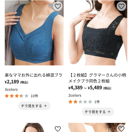
楽なママお外に出れる綿混ブラ
【２枚組】グラマーさんの小柄
2,189
メイクブラ同色２枚組
¥
(税込)
4,389
5,489
¥
¥
～
(税込)
3
colors
2
colors
10件
1件
チラ見をする
チラ見をする