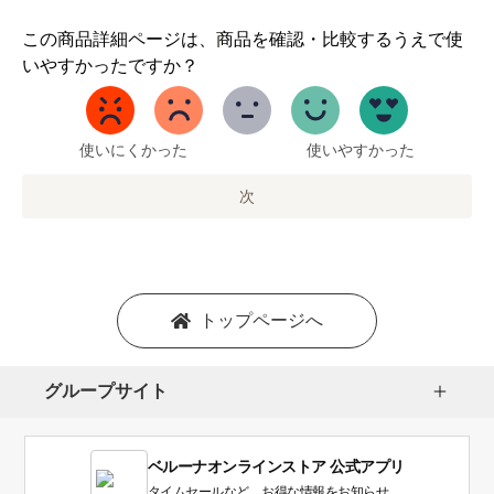
1
この商品詳細ページは、商品を確認・比較するうえで使
か
いやすかったですか？
ら
5
ま
で
使いにくかった
使いやすかった
の
オ
次
プ
シ
ョ
ン
を
トップページへ
選
択
し
グループサイト
ま
す。
1
ベルーナオンラインストア 公式アプリ
は
使
タイムセールなど、お得な情報をお知らせ。