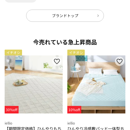
ブランドトップ
今売れている急上昇商品
イチオシ
イチオシ
30%off
10%off
iellio
iellio
【期間限定価格】ひんやりもち
ひんやり冷感敷パッド一体型Ｂ