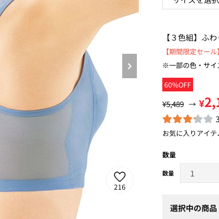
【３色組】ふわ
【期間限定セール】
※一部の色・サイ
60%OFF
2,
¥
¥5,489
→
お気に入りアイテ
数量
216
選択中の商品