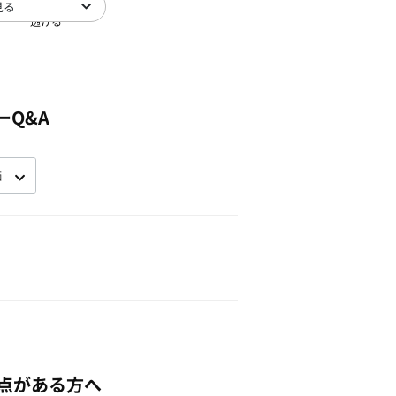
見る
透ける
ーQ&A
点がある方へ