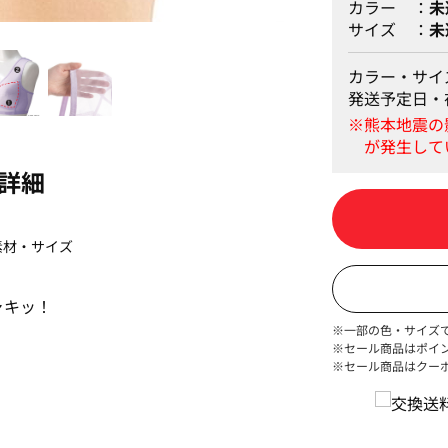
カラー
未
サイズ
未
3色組
カラー・サイ
発送予定日・
詳細
素材・サイズ
ャキッ！
※一部の色・サイズ
※セール商品はポイ
※セール商品はクー