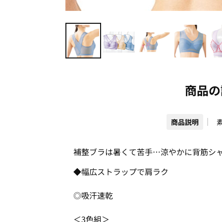
商品の
商品説明
補整ブラは暑くて苦手…涼やかに背筋シ
◆幅広ストラップで肩ラク
◎吸汗速乾
＜3色組＞