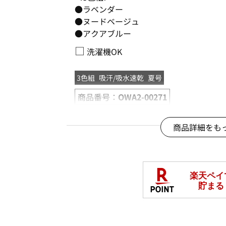
●ラベンダー
●ヌードベージュ
●アクアブルー
□
洗濯機OK
3色組
吸汗/吸水速乾
夏号
商品番号：
OWA2-00271
商品詳細をも